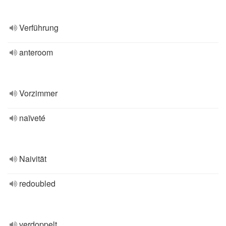
Verführung
anteroom
Vorzimmer
naïveté
Naivität
redoubled
verdoppelt