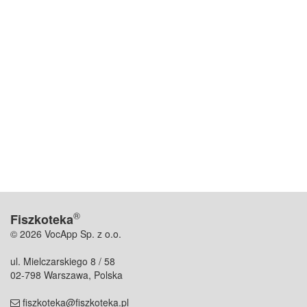
®
Fiszkoteka
© 2026 VocApp Sp. z o.o.
ul. Mielczarskiego 8 / 58
02-798 Warszawa, Polska
fiszkoteka@fiszkoteka.pl