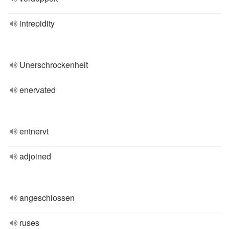
intrepidity
Unerschrockenheit
enervated
entnervt
adjoined
angeschlossen
ruses