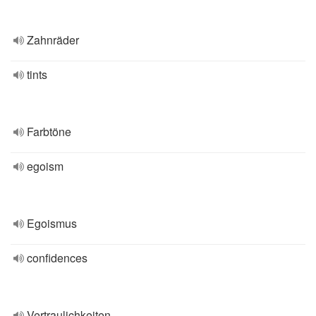
Zahnräder
tints
Farbtöne
egoism
Egoismus
confidences
Vertraulichkeiten