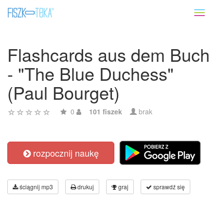
Toggl
naviga
Flashcards aus dem Buch
- "The Blue Duchess"
(Paul Bourget)
0
101 fiszek
brak
rozpocznij naukę
ściągnij mp3
drukuj
graj
sprawdź się