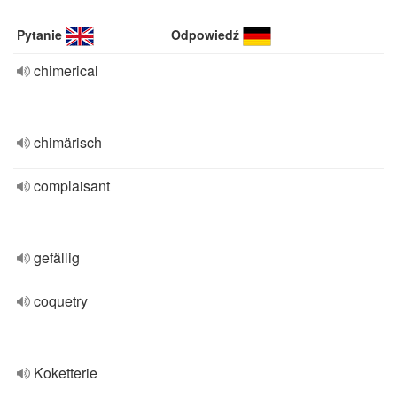
Pytanie
Odpowiedź
chimerical
chimärisch
complaisant
gefällig
coquetry
Koketterie