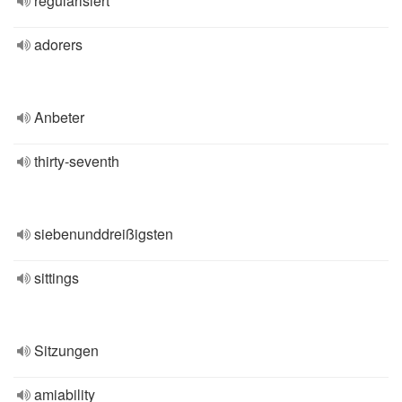
regularisiert
adorers
Anbeter
thirty-seventh
siebenunddreißigsten
sittings
Sitzungen
amiability