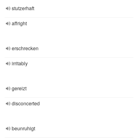
stutzerhaft
affright
erschrecken
irritably
gereizt
disconcerted
beunruhigt