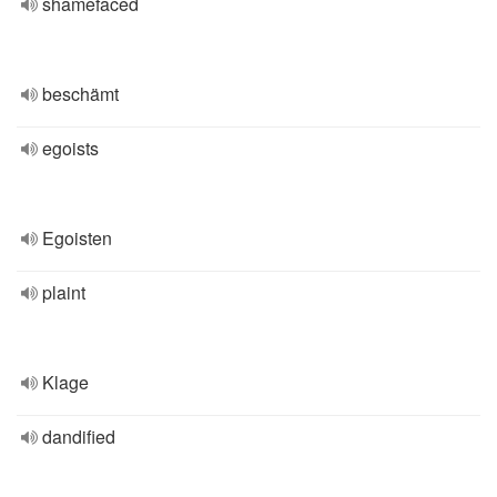
shamefaced
beschämt
egoists
Egoisten
plaint
Klage
dandified