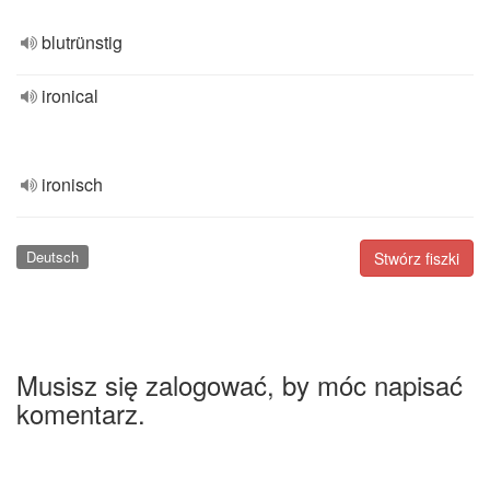
blutrünstig
ironical
ironisch
Deutsch
Stwórz fiszki
Musisz się zalogować, by móc napisać
komentarz.