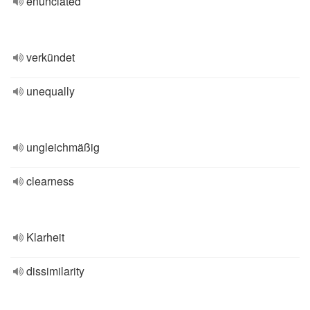
enunciated
verkündet
unequally
ungleichmäßig
clearness
Klarheit
dissimilarity