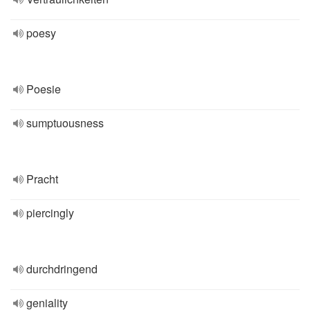
poesy
Poesie
sumptuousness
Pracht
piercingly
durchdringend
geniality