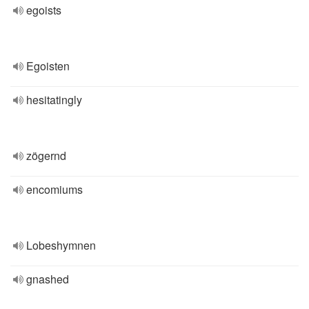
egoists
Egoisten
hesitatingly
zögernd
encomiums
Lobeshymnen
gnashed