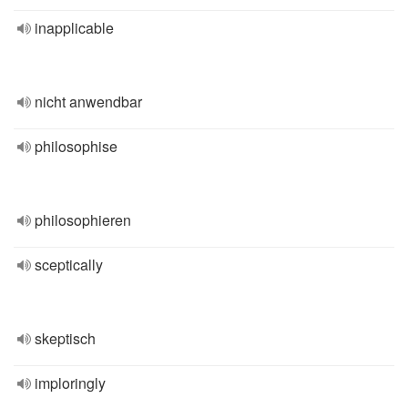
inapplicable
nicht anwendbar
philosophise
philosophieren
sceptically
skeptisch
imploringly