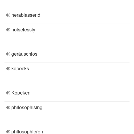
herablassend
noiselessly
geräuschlos
kopecks
Kopeken
philosophising
philosophieren