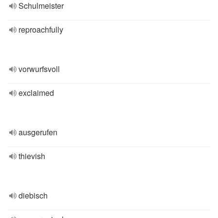
Schulmeister
reproachfully
vorwurfsvoll
exclaimed
ausgerufen
thievish
diebisch