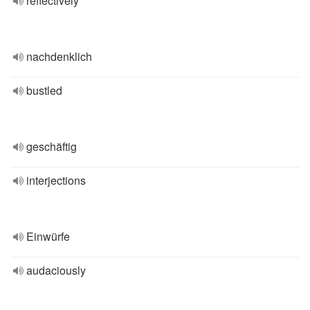
reflectively
nachdenklich
bustled
geschäftig
interjections
Einwürfe
audaciously