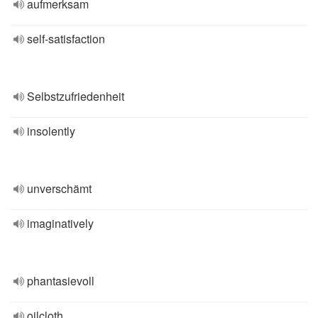
aufmerksam
self-satisfaction
Selbstzufriedenheit
insolently
unverschämt
imaginatively
phantasievoll
oilcloth