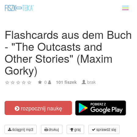
Toggl
naviga
Flashcards aus dem Buch
- "The Outcasts and
Other Stories" (Maxim
Gorky)
0
101 fiszek
brak
rozpocznij naukę
ściągnij mp3
drukuj
graj
sprawdź się