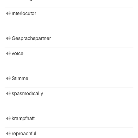
interlocutor
Gesprächspartner
voice
Stimme
spasmodically
krampfhaft
reproachful