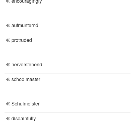
encouragingly
aufmunternd
protruded
hervorstehend
schoolmaster
Schulmeister
disdainfully