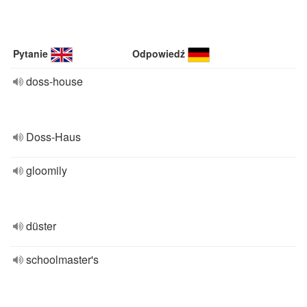
Pytanie
Odpowiedź
doss-house
Doss-Haus
gloomily
düster
schoolmaster's