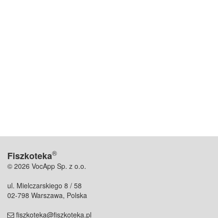
®
Fiszkoteka
© 2026 VocApp Sp. z o.o.
ul. Mielczarskiego 8 / 58
02-798 Warszawa, Polska
fiszkoteka@fiszkoteka.pl