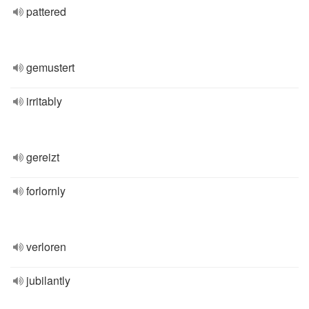
pattered
gemustert
irritably
gereizt
forlornly
verloren
jubilantly