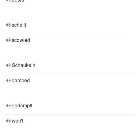
schellt
scowled
Schaukeln
damped
gedämpft
won't