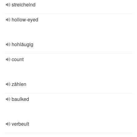
streichelnd
hollow-eyed
hohläugig
count
zählen
baulked
verbeult