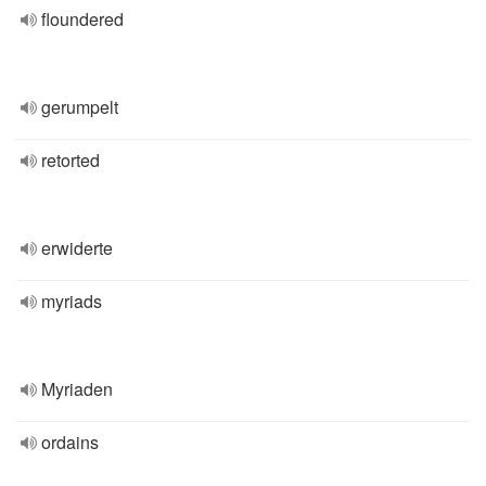
floundered
gerumpelt
retorted
erwiderte
myriads
Myriaden
ordains