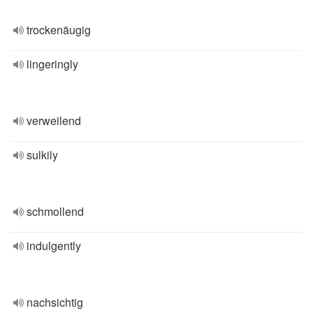
trockenäugig
lingeringly
verweilend
sulkily
schmollend
indulgently
nachsichtig