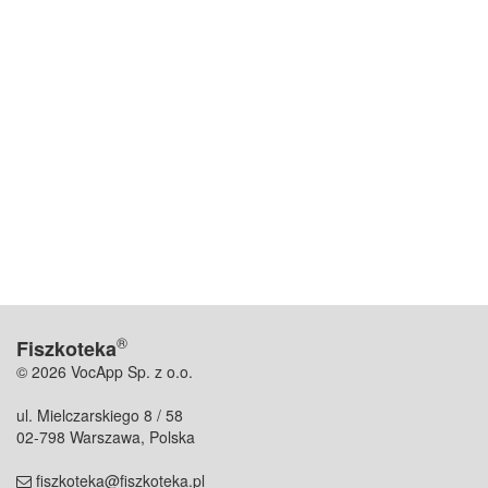
®
Fiszkoteka
© 2026 VocApp Sp. z o.o.
ul. Mielczarskiego 8 / 58
02-798 Warszawa, Polska
fiszkoteka@fiszkoteka.pl