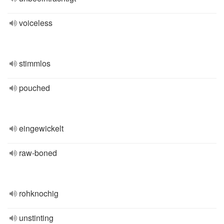
voiceless
stimmlos
pouched
eingewickelt
raw-boned
rohknochig
unstinting