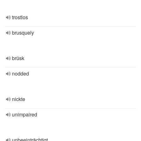
trostlos
brusquely
brüsk
nodded
nickte
unimpaired
unbeeinträchtigt