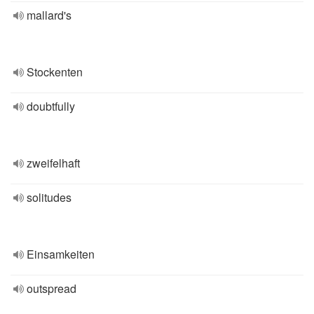
mallard's
Stockenten
doubtfully
zweifelhaft
solitudes
Einsamkeiten
outspread