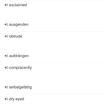
exclaimed
ausgerufen
obtrude
aufdrängen
complacently
selbstgefällig
dry-eyed