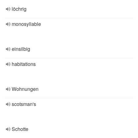
löchrig
monosyllable
einsilbig
habitations
Wohnungen
scotsman's
Schotte