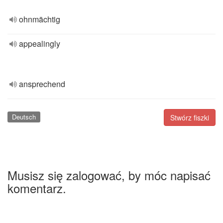
ohnmächtig
appealingly
ansprechend
Deutsch
Stwórz fiszki
Musisz się zalogować, by móc napisać
komentarz.