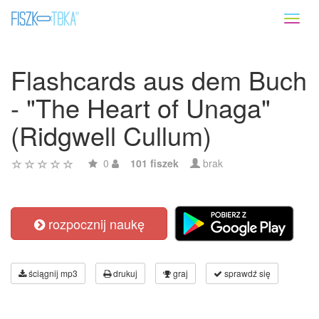
Toggl
naviga
Flashcards aus dem Buch
- "The Heart of Unaga"
(Ridgwell Cullum)
0
101 fiszek
brak
rozpocznij naukę
ściągnij mp3
drukuj
graj
sprawdź się