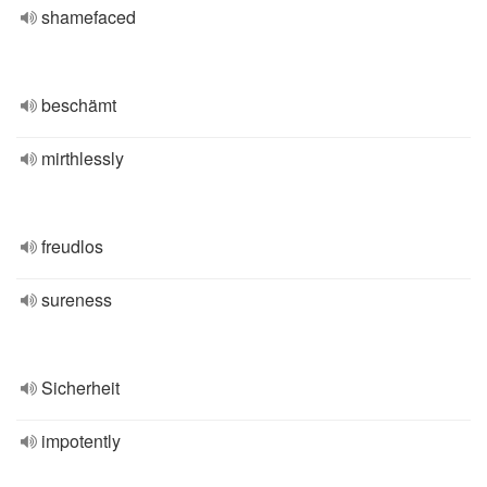
shamefaced
beschämt
mirthlessly
freudlos
sureness
Sicherheit
impotently