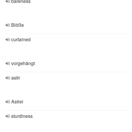
bareness
Blöße
curtained
vorgehängt
astir
Astrei
sturdiness