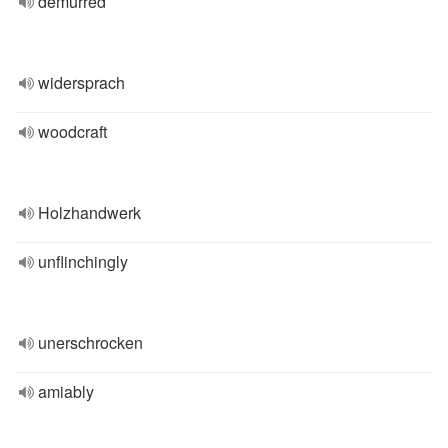
demurred
widersprach
woodcraft
Holzhandwerk
unflinchingly
unerschrocken
amiably