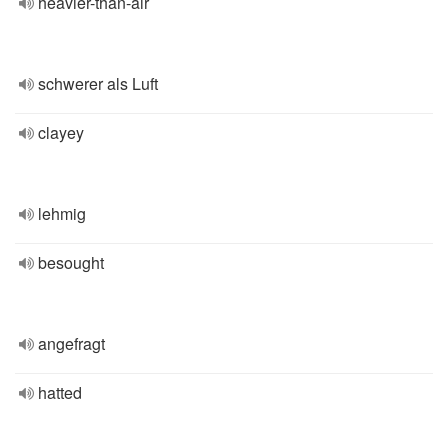
heavier-than-air
schwerer als Luft
clayey
lehmig
besought
angefragt
hatted