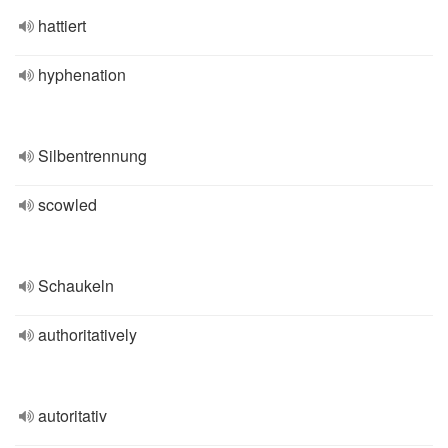
hattiert
hyphenation
Silbentrennung
scowled
Schaukeln
authoritatively
autoritativ