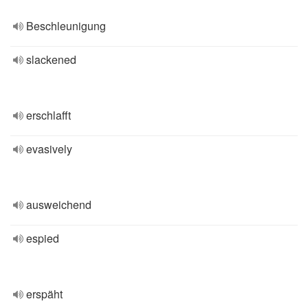
Beschleunigung
slackened
erschlafft
evasively
ausweichend
espied
erspäht