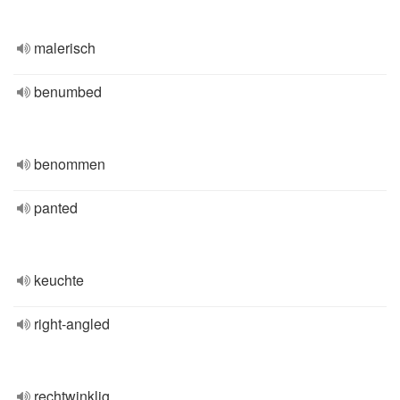
malerisch
benumbed
benommen
panted
keuchte
right-angled
rechtwinklig