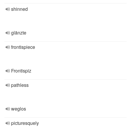
shinned
glänzte
frontispiece
Frontispiz
pathless
weglos
picturesquely