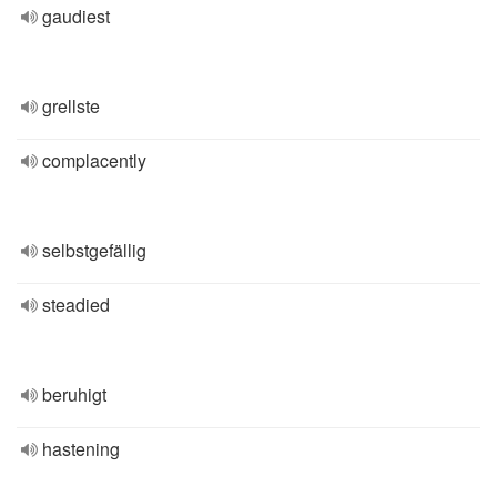
gaudiest
grellste
complacently
selbstgefällig
steadied
beruhigt
hastening