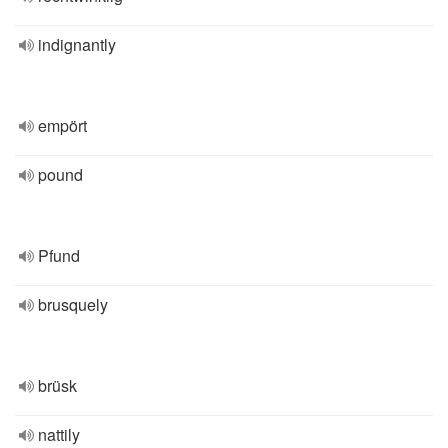
indignantly
empört
pound
Pfund
brusquely
brüsk
nattily