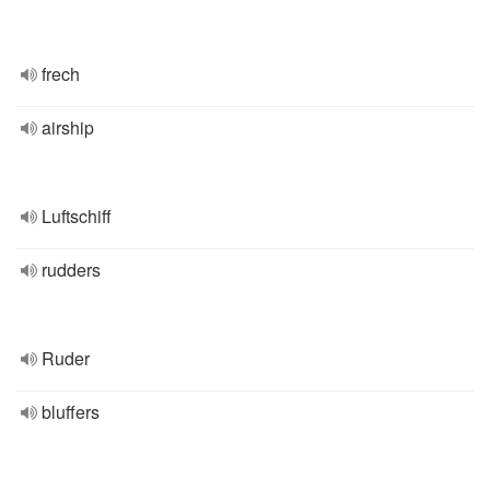
frech
airship
Luftschiff
rudders
Ruder
bluffers