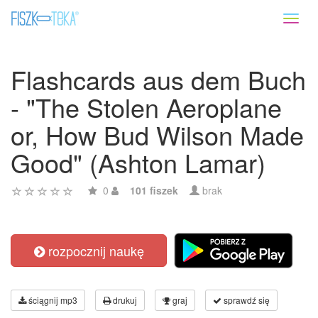
Toggl
naviga
Flashcards aus dem Buch
- "The Stolen Aeroplane
or, How Bud Wilson Made
Good" (Ashton Lamar)
0
101 fiszek
brak
rozpocznij naukę
ściągnij mp3
drukuj
graj
sprawdź się