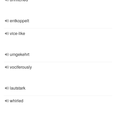
entkoppelt
vice-like
umgekehrt
vociferously
lautstark
whirled