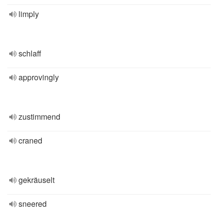
limply
schlaff
approvingly
zustimmend
craned
gekräuselt
sneered