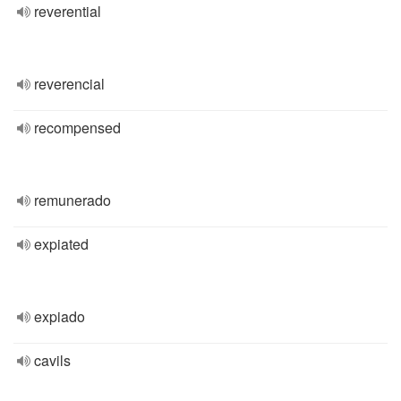
reverential
reverencial
recompensed
remunerado
expiated
expiado
cavils