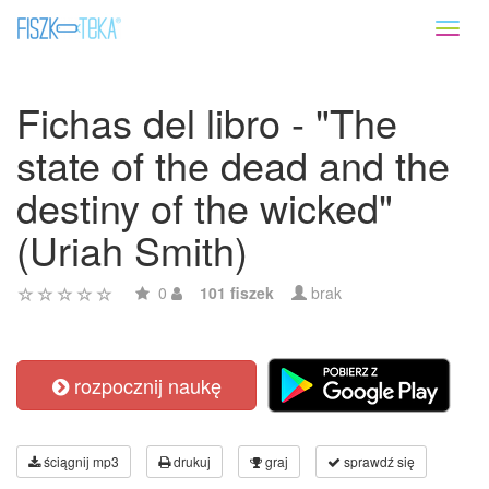
Toggl
naviga
Fichas del libro - "The
state of the dead and the
destiny of the wicked"
(Uriah Smith)
0
101 fiszek
brak
rozpocznij naukę
ściągnij mp3
drukuj
graj
sprawdź się