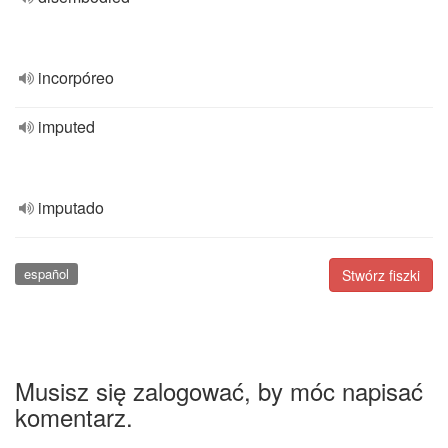
incorpóreo
imputed
imputado
español
Stwórz fiszki
Musisz się zalogować, by móc napisać
komentarz.