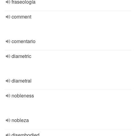
fraseología
comment
comentario
diametric
diametral
nobleness
nobleza
disembodied