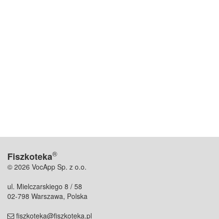
®
Fiszkoteka
© 2026 VocApp Sp. z o.o.
ul. Mielczarskiego 8 / 58
02-798 Warszawa, Polska
fiszkoteka@fiszkoteka.pl