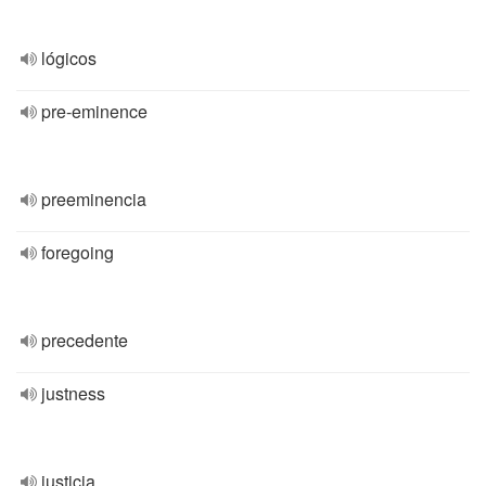
lógicos
pre-eminence
preeminencia
foregoing
precedente
justness
justicia