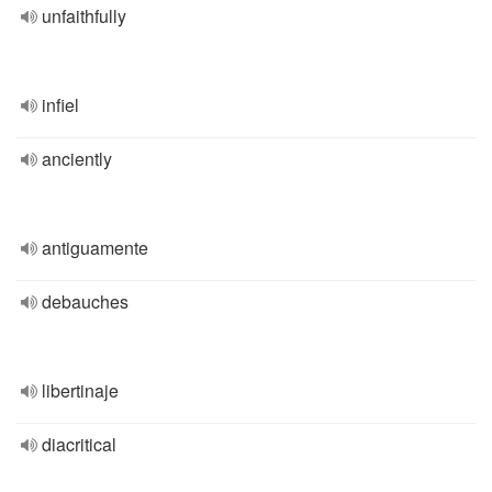
unfaithfully
infiel
anciently
antiguamente
debauches
libertinaje
diacritical