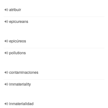
atribuir
epicureans
epicúreos
pollutions
contaminaciones
immateriality
inmaterialidad