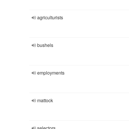
agriculturists
bushels
employments
mattock
selectors