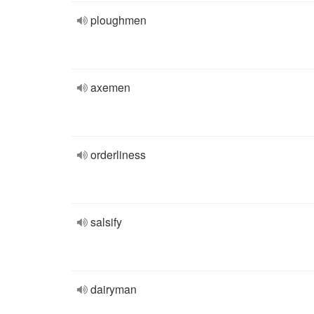
ploughmen
axemen
orderliness
salsify
dairyman