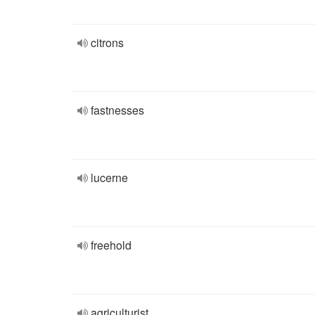
citrons
fastnesses
lucerne
freehold
agriculturist