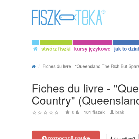
stwórz fiszki
kursy językowe
jak to dzia
Fiches du livre - "Queensland The Rich But Spars
Fiches du livre - "Q
Country" (Queensland
0
101 fiszek
brak
rozpocznij naukę
ściągnij mp3