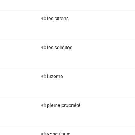
les citrons
les solidités
luzerne
pleine propriété
agriculteur