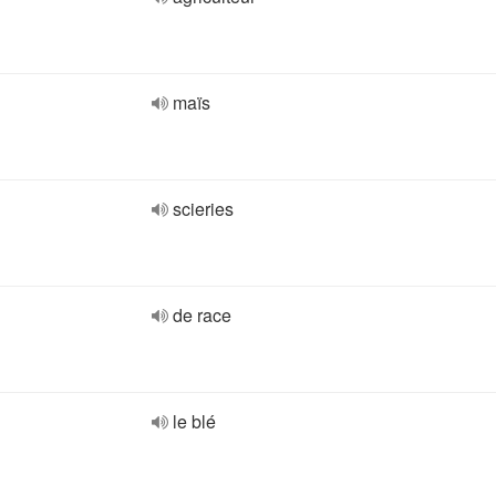
maïs
scieries
de race
le blé