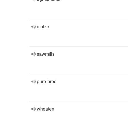
maize
sawmills
pure-bred
wheaten