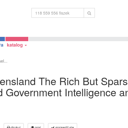
ła
katalog
el...
ueensland The Rich But Spars
 Government Intelligence an
drukuj
graj
sprawdź się