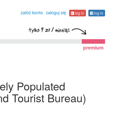
załóż konto
zaloguj się
log in
log in
premium
ely Populated
d Tourist Bureau)