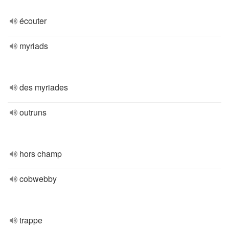
écouter
myriads
des myriades
outruns
hors champ
cobwebby
trappe