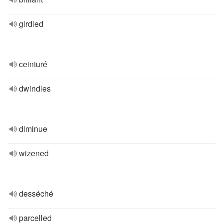
girdled
ceinturé
dwindles
diminue
wizened
desséché
parcelled