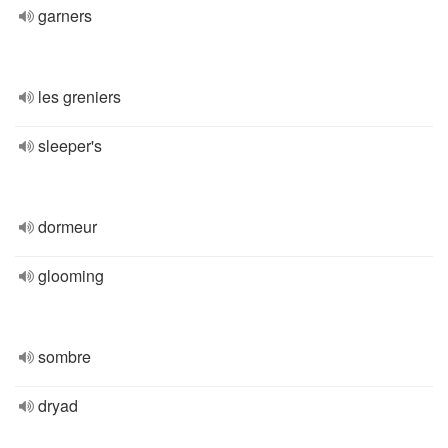
garners
les greniers
sleeper's
dormeur
glooming
sombre
dryad