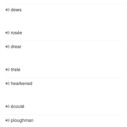
dews
rosée
drear
triste
hearkened
écouté
ploughman