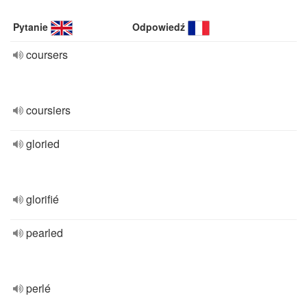
Pytanie
Odpowiedź
coursers
coursiers
gloried
glorifié
pearled
perlé