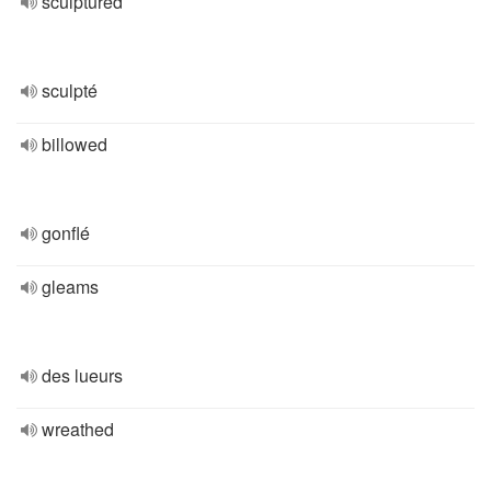
sculptured
sculpté
billowed
gonflé
gleams
des lueurs
wreathed