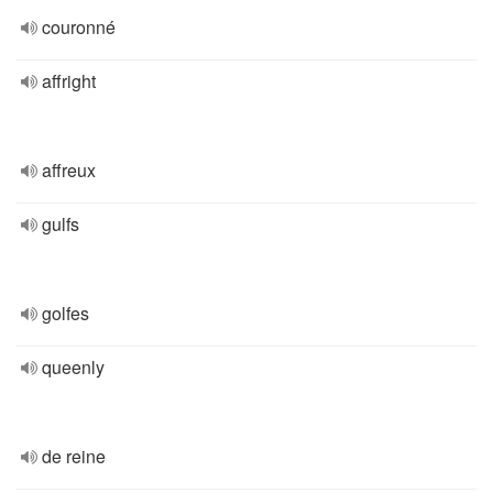
couronné
affright
affreux
gulfs
golfes
queenly
de reine