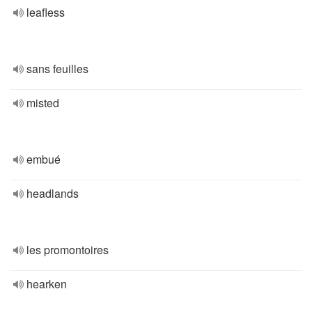
leafless
sans feuilles
misted
embué
headlands
les promontoires
hearken