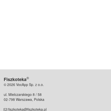
®
Fiszkoteka
© 2026 VocApp Sp. z o.o.
ul. Mielczarskiego 8 / 58
02-798 Warszawa, Polska
fiszkoteka@fiszkoteka.pl