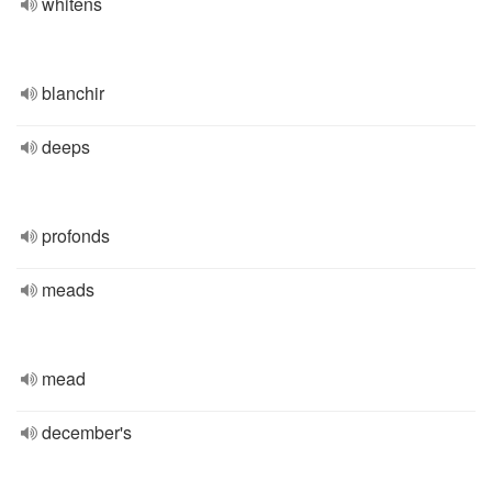
whitens
blanchir
deeps
profonds
meads
mead
december's