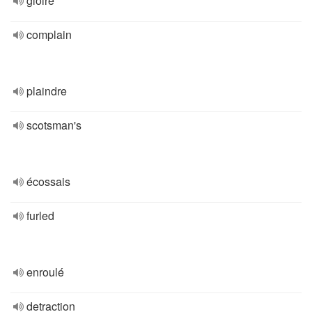
gloire
complain
plaindre
scotsman's
écossais
furled
enroulé
detraction