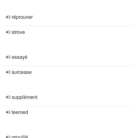
réprouver
strove
essayé
surcease
supplément
teemed
grouillé