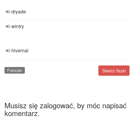
dryade
wintry
hivernal
Français
Stwórz fiszki
Musisz się zalogować, by móc napisać
komentarz.