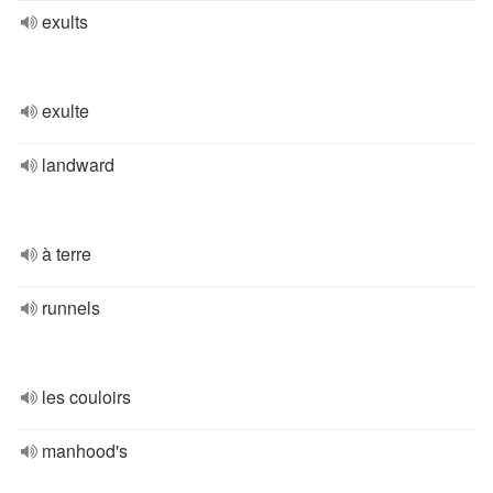
exults
exulte
landward
à terre
runnels
les couloirs
manhood's