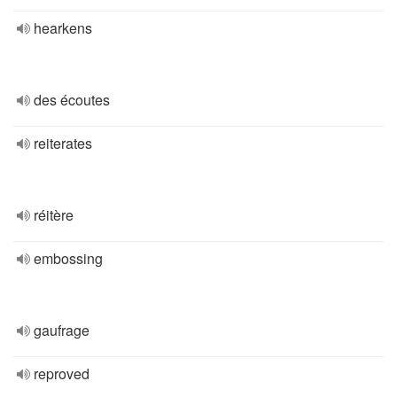
hearkens
des écoutes
reiterates
réitère
embossing
gaufrage
reproved