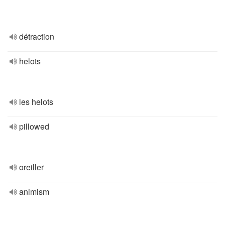
détraction
helots
les helots
pillowed
oreiller
animism