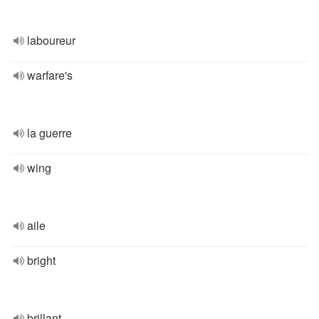
laboureur
warfare's
la guerre
wing
aile
bright
brillant