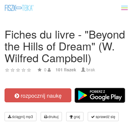
Toggl
naviga
Fiches du livre - "Beyond
the Hills of Dream" (W.
Wilfred Campbell)
0
101 fiszek
brak
rozpocznij naukę
ściągnij mp3
drukuj
graj
sprawdź się