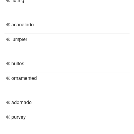
fluting
acanalado
lumpier
bultos
ornamented
adornado
purvey