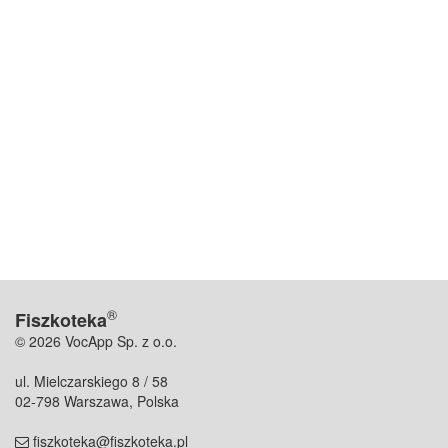
®
Fiszkoteka
© 2026 VocApp Sp. z o.o.
ul. Mielczarskiego 8 / 58
02-798 Warszawa, Polska
fiszkoteka@fiszkoteka.pl