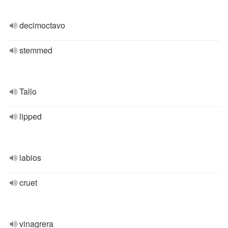
decimoctavo
stemmed
Tallo
lipped
labios
cruet
vinagrera