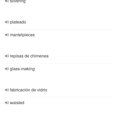
silvering
plateado
mantelpieces
repisas de chimenea
glass-making
fabricación de vidrio
waisted