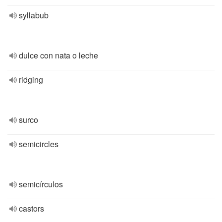
syllabub
dulce con nata o leche
ridging
surco
semicircles
semicírculos
castors