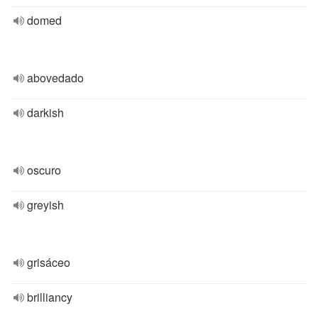
domed
abovedado
darkish
oscuro
greyish
grisáceo
brilliancy