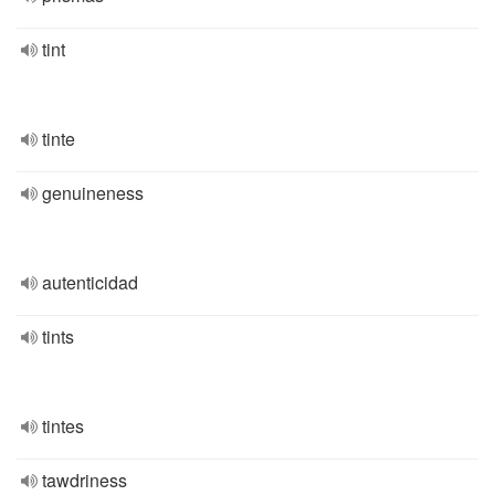
tint
tinte
genuineness
autenticidad
tints
tintes
tawdriness