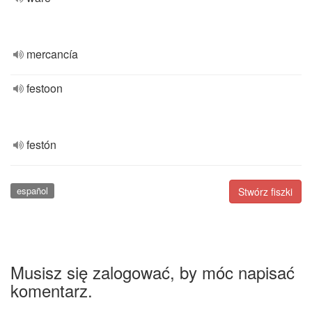
mercancía
festoon
festón
español
Stwórz fiszki
Musisz się zalogować, by móc napisać
komentarz.