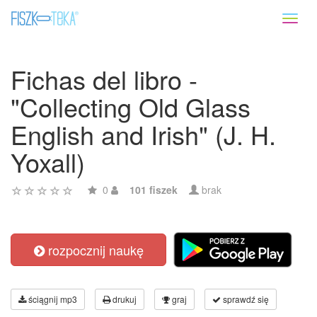
Toggl
naviga
Fichas del libro -
"Collecting Old Glass
English and Irish" (J. H.
Yoxall)
0
101 fiszek
brak
rozpocznij naukę
ściągnij mp3
drukuj
graj
sprawdź się