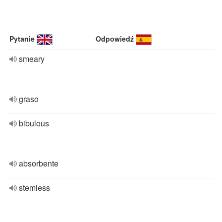
Pytanie
Odpowiedź
smeary
graso
bibulous
absorbente
stemless