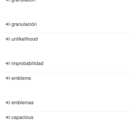
granulación
unlikelihood
improbabilidad
emblems
emblemas
capacious