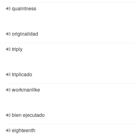
quaintness
originalidad
triply
triplicado
workmanlike
bien ejecutado
eighteenth