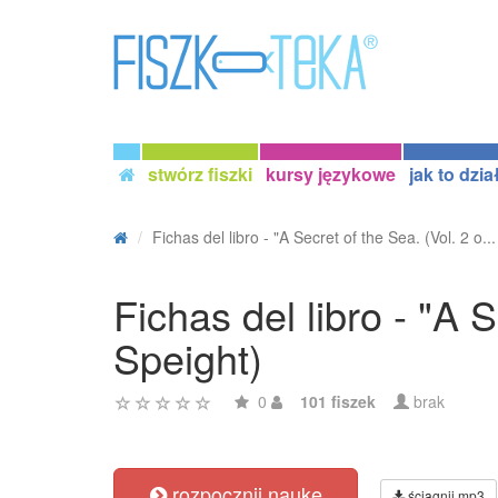
stwórz fiszki
kursy językowe
jak to dzia
Fichas del libro - "A Secret of the Sea. (Vol. 2 o...
Fichas del libro - "A S
Speight)
0
101 fiszek
brak
rozpocznij naukę
ściągnij mp3