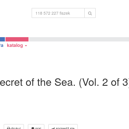
ła
katalog
ecret of the Sea. (Vol. 2 of 3
drukuj
graj
sprawdź się