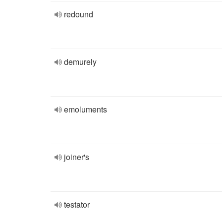
redound
demurely
emoluments
joiner's
testator