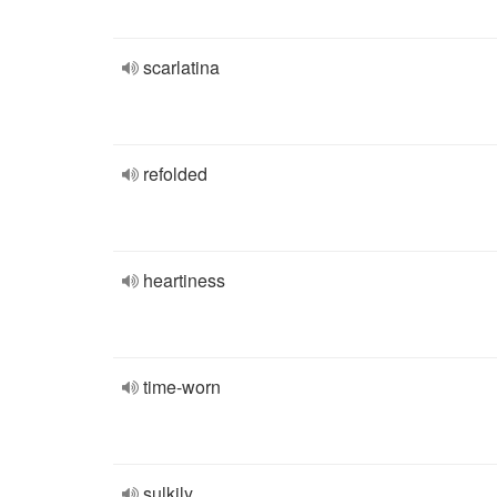
scarlatina
refolded
heartiness
time-worn
sulkily