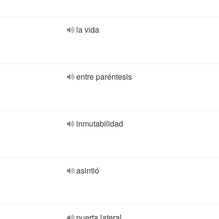
la vida
entre paréntesis
inmutabilidad
asintió
puerta lateral