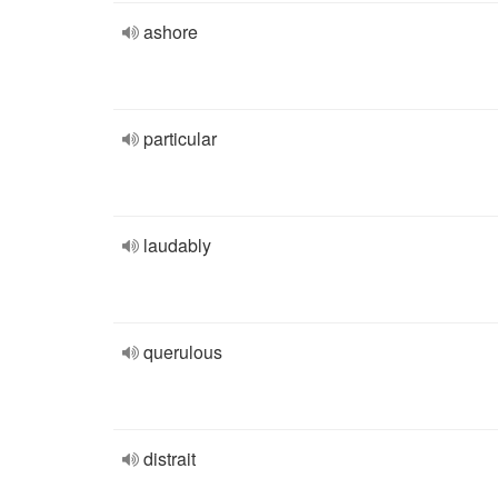
ashore
particular
laudably
querulous
distrait