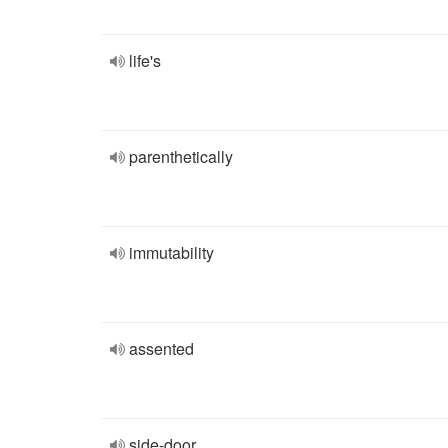
life's
parenthetically
immutability
assented
side-door