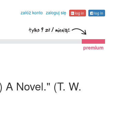
załóż konto
zaloguj się
log in
log in
premium
) A Novel." (T. W.