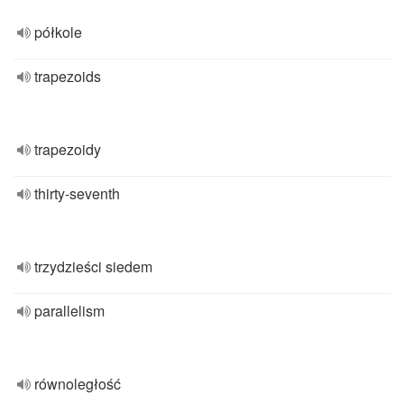
półkole
trapezoids
trapezoidy
thirty-seventh
trzydzieści siedem
parallelism
równoległość