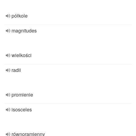
półkole
magnitudes
wielkości
radii
promienie
isosceles
równoramienny