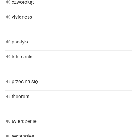
czworokąt
vividness
plastyka
intersects
przecina się
theorem
twierdzenie
rectangles