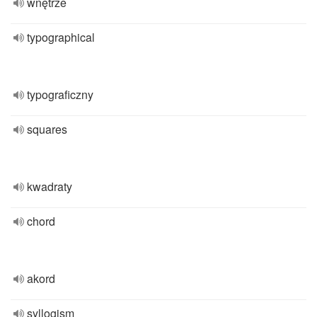
wnętrze
typographical
typograficzny
squares
kwadraty
chord
akord
syllogism