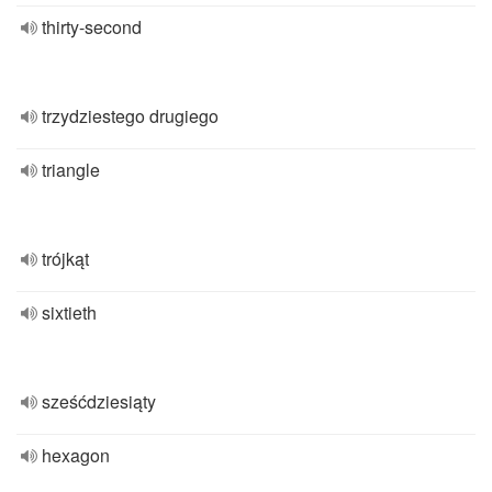
thirty-second
trzydziestego drugiego
triangle
trójkąt
sixtieth
sześćdziesiąty
hexagon