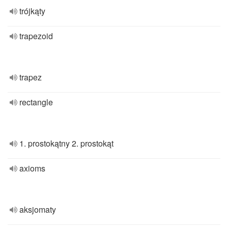
trójkąty
trapezoid
trapez
rectangle
1. prostokątny 2. prostokąt
axioms
aksjomaty