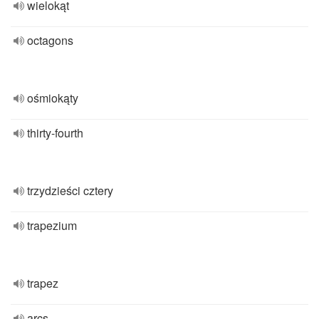
wielokąt
octagons
ośmiokąty
thirty-fourth
trzydzieści cztery
trapezium
trapez
arcs