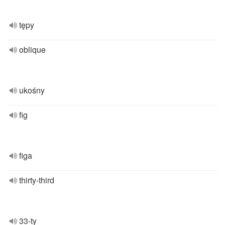
tępy
oblique
ukośny
fig
figa
thirty-third
33-ty