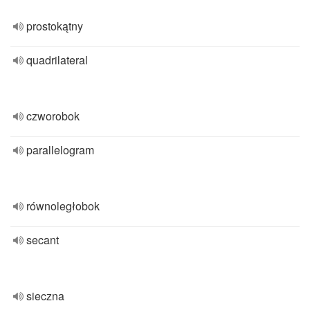
prostokątny
quadrilateral
czworobok
parallelogram
równoległobok
secant
sieczna