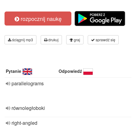
rozpocznij naukę
ściągnij mp3
drukuj
graj
sprawdź się
Pytanie
Odpowiedź
parallelograms
równoległoboki
right-angled