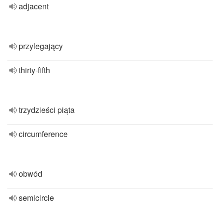
adjacent
przylegający
thirty-fifth
trzydzieści piąta
circumference
obwód
semicircle