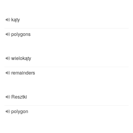
kąty
polygons
wielokąty
remainders
Resztki
polygon