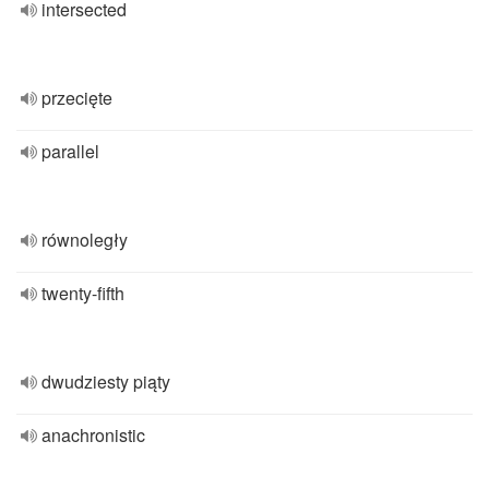
intersected
przecięte
parallel
równoległy
twenty-fifth
dwudziesty piąty
anachronistic