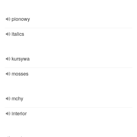
pionowy
italics
kursywa
mosses
mchy
interior