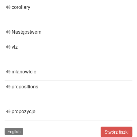
corollary
Następstwem
viz
mianowicie
propositions
propozycje
English
Stwórz fiszki