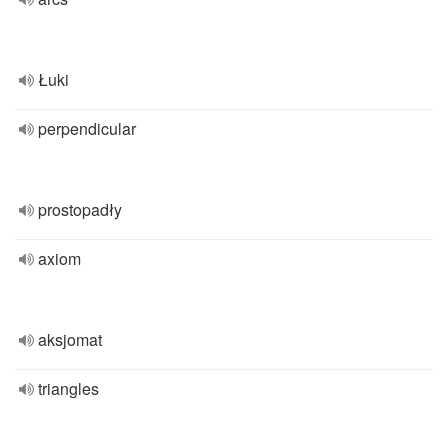
Łuki
perpendicular
prostopadły
axiom
aksjomat
triangles