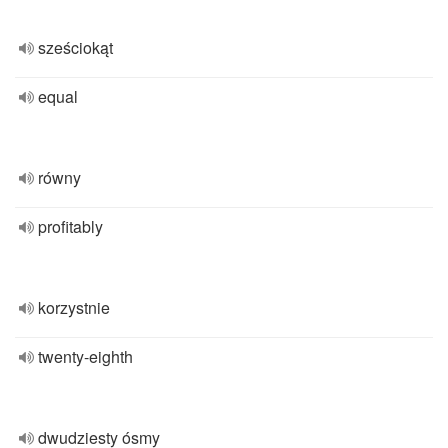
sześciokąt
equal
równy
profitably
korzystnie
twenty-eighth
dwudziesty ósmy