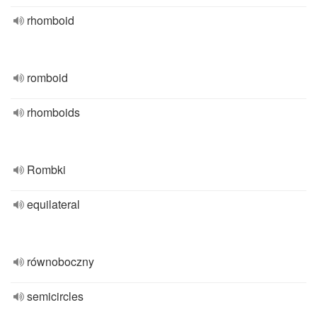
rhomboid
romboid
rhomboids
Rombki
equilateral
równoboczny
semicircles