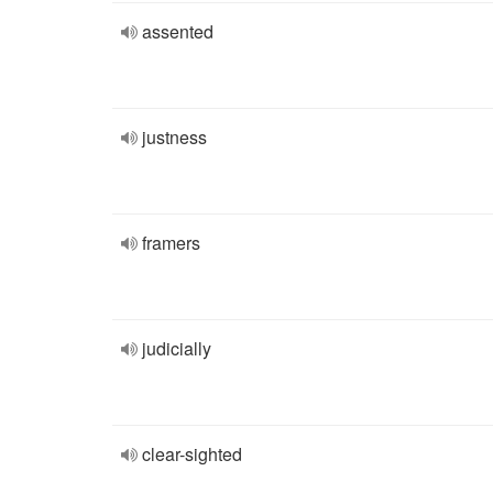
assented
justness
framers
judicially
clear-sighted