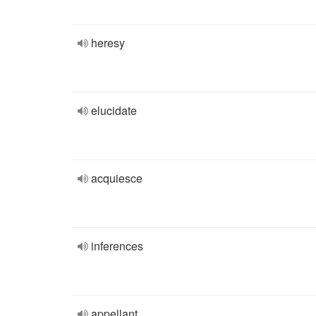
heresy
elucidate
acquiesce
inferences
appellant