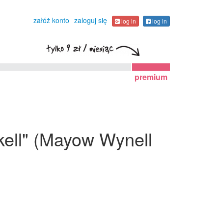
załóż konto
zaloguj się
log in
log in
premium
skell" (Mayow Wynell