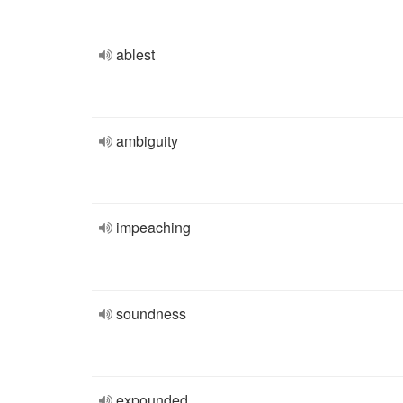
ablest
ambiguity
impeaching
soundness
expounded