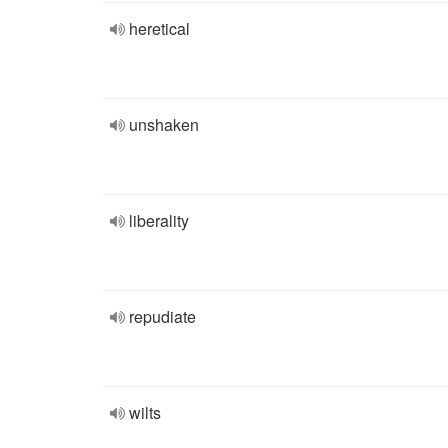
heretical
unshaken
liberality
repudiate
wilts