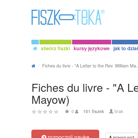
stwórz fiszki
kursy językowe
jak to dzia
Fiches du livre - "A Letter to the Rev. William Ma.
Fiches du livre - "A 
Mayow)
0
101 fiszek
brak
rozpocznij naukę
ściągnij mp3