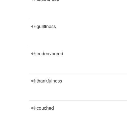
guiltiness
endeavoured
thankfulness
couched