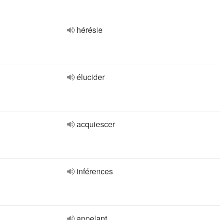
hérésie
élucider
acquiescer
inférences
appelant