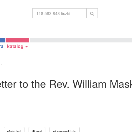
ła
katalog
..
Letter to the Rev. William Ma
drukuj
graj
sprawdź się