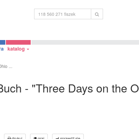
ła
katalog
hio ...
uch - "Three Days on the Oh
drukuj
graj
sprawdź się