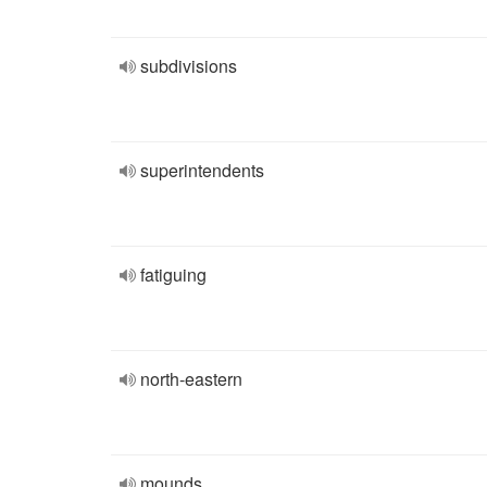
subdivisions
superintendents
fatiguing
north-eastern
mounds