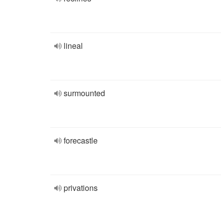
lineal
surmounted
forecastle
privations