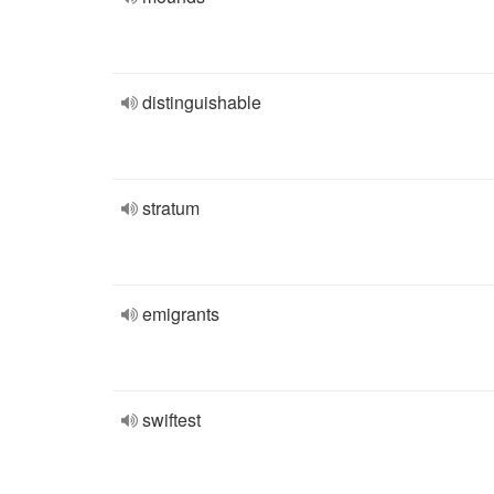
distinguishable
stratum
emigrants
swiftest