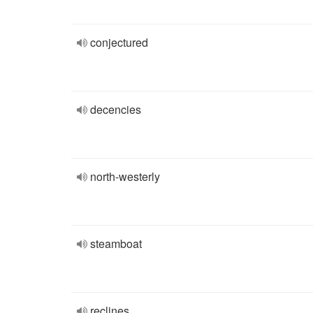
conjectured
decencies
north-westerly
steamboat
reclines