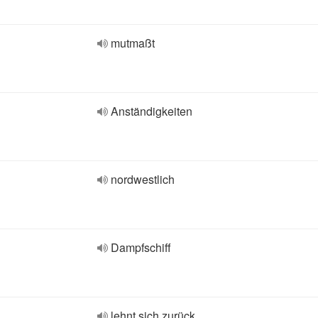
mutmaßt
Anständigkeiten
nordwestlich
Dampfschiff
lehnt sich zurück