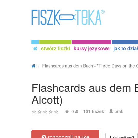
stwórz fiszki
kursy językowe
jak to dzia
Flashcards aus dem Buch - "Three Days on the O
Flashcards aus dem B
Alcott)
0
101 fiszek
brak
rozpocznij naukę
ściągnij mp3