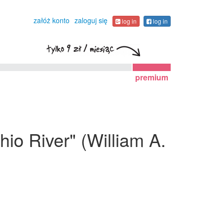
załóż konto
zaloguj się
log in
log in
premium
io River" (William A.