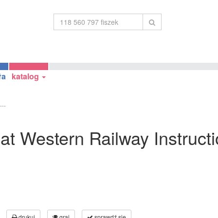
ła
katalog
..
eat Western Railway Instruct
drukuj
graj
sprawdź się