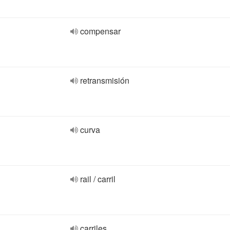
compensar
retransmisión
curva
rail / carril
carriles