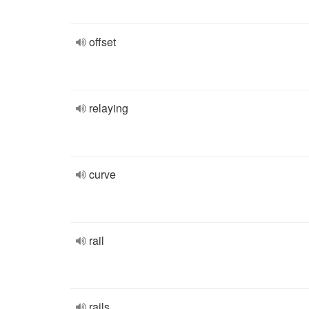
offset
relaying
curve
rail
rails