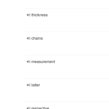
thickness
chains
measurement
latter
respective