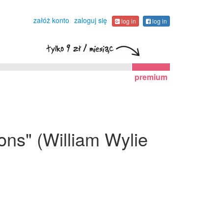
załóż konto
zaloguj się
log in
log in
premium
ions" (William Wylie