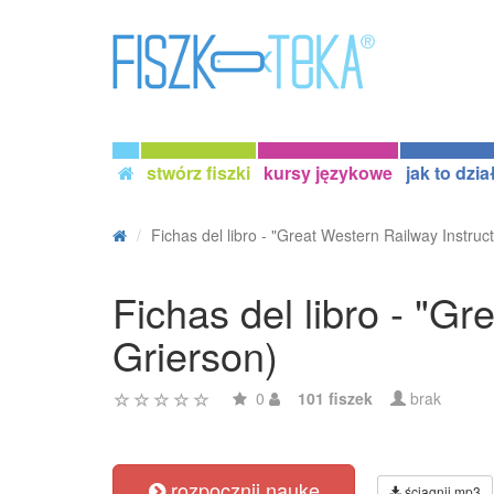
stwórz fiszki
kursy językowe
jak to dzia
Fichas del libro - "Great Western Railway Instruct.
Fichas del libro - "Gr
Grierson)
0
101 fiszek
brak
rozpocznij naukę
ściągnij mp3