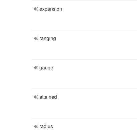
expansion
ranging
gauge
attained
radius