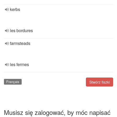
kerbs
les bordures
farmsteads
les fermes
Français
Stwórz fiszki
Musisz się zalogować, by móc napisać