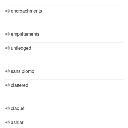
encroachments
empiétements
unfledged
sans plomb
clattered
claqué
ashlar