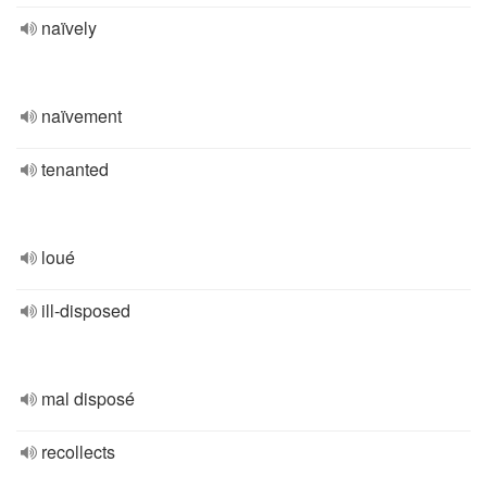
naïvely
naïvement
tenanted
loué
ill-disposed
mal disposé
recollects