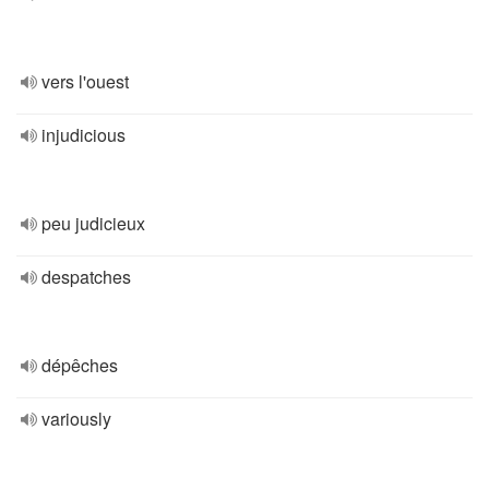
vers l'ouest
injudicious
peu judicieux
despatches
dépêches
variously