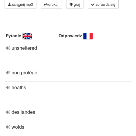
ściągnij mp3
drukuj
graj
sprawdź się
Pytanie
Odpowiedź
unsheltered
non protégé
heaths
des landes
wolds