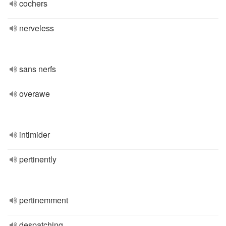
cochers
nerveless
sans nerfs
overawe
intimider
pertinently
pertinemment
despatching