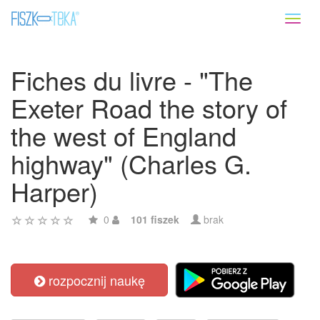
Toggl
naviga
Fiches du livre - "The
Exeter Road the story of
the west of England
highway" (Charles G.
Harper)
0
101 fiszek
brak
rozpocznij naukę