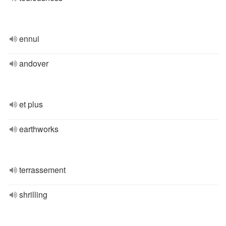
ennui
andover
et plus
earthworks
terrassement
shrilling