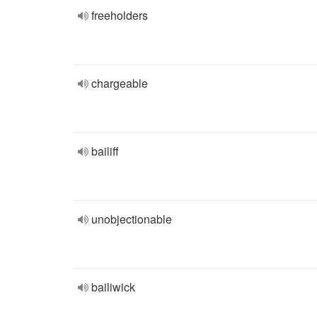
freeholders
chargeable
bailiff
unobjectionable
bailiwick