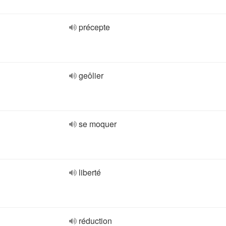
précepte
geôlier
se moquer
liberté
réduction