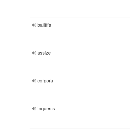
bailiffs
assize
corpora
inquests