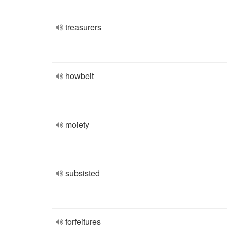
treasurers
howbeit
moiety
subsisted
forfeitures