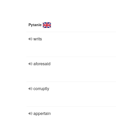
Pytanie
writs
aforesaid
corruptly
appertain