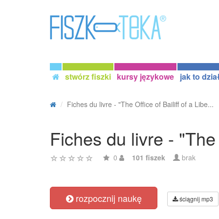
stwórz fiszki
kursy językowe
jak to dzia
Fiches du livre - "The Office of Bailiff of a Libe...
Fiches du livre - "The 
0
101 fiszek
brak
rozpocznij naukę
ściągnij mp3