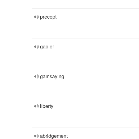
precept
gaoler
gainsaying
liberty
abridgement