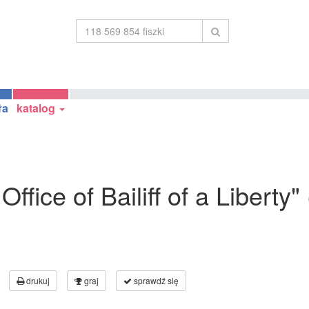
ła
katalog
Office of Bailiff of a Liberty
drukuj
graj
sprawdź się