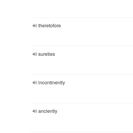
theretofore
sureties
incontinently
anciently