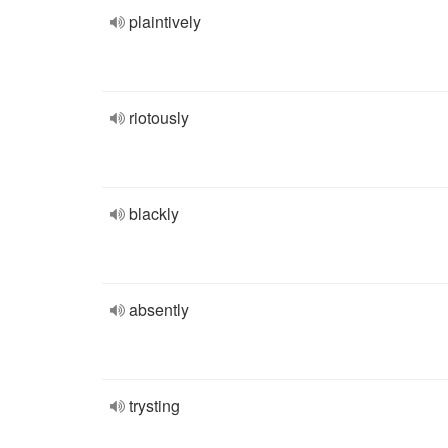
plaintively
riotously
blackly
absently
trysting