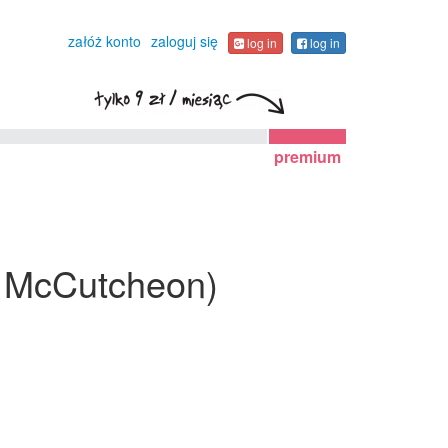
załóż konto
zaloguj się
log in
log in
premium
rr McCutcheon)