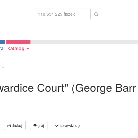
ła
katalog
...
Cowardice Court" (George Ba
drukuj
graj
sprawdź się