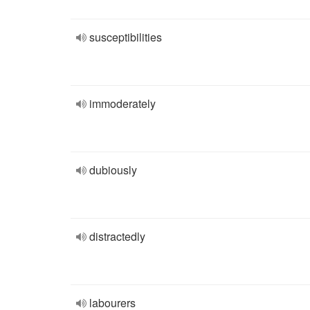
susceptibilities
immoderately
dubiously
distractedly
labourers