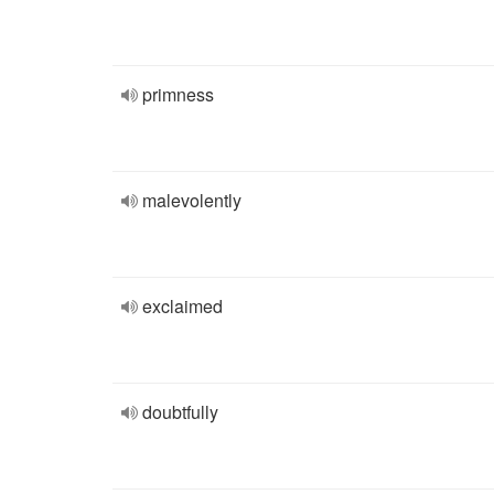
primness
malevolently
exclaimed
doubtfully