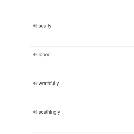
sourly
loped
wrathfully
scathingly