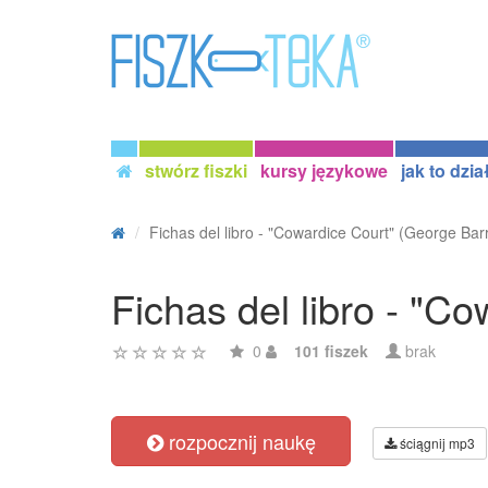
stwórz fiszki
kursy językowe
jak to dzia
Fichas del libro - "Cowardice Court" (George Barr 
Fichas del libro - "
0
101 fiszek
brak
rozpocznij naukę
ściągnij mp3