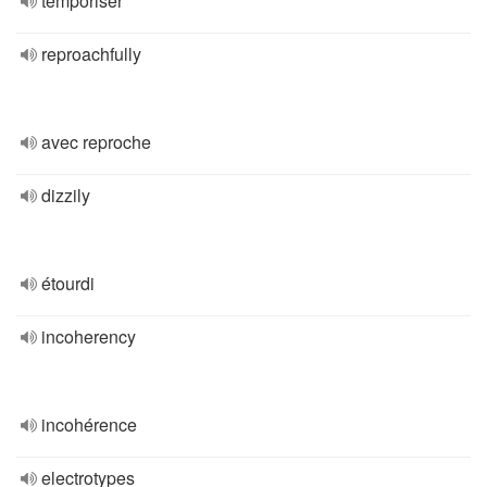
temporiser
reproachfully
avec reproche
dizzily
étourdi
incoherency
incohérence
electrotypes