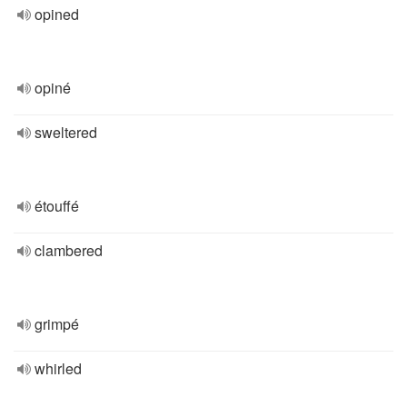
opined
opiné
sweltered
étouffé
clambered
grimpé
whirled