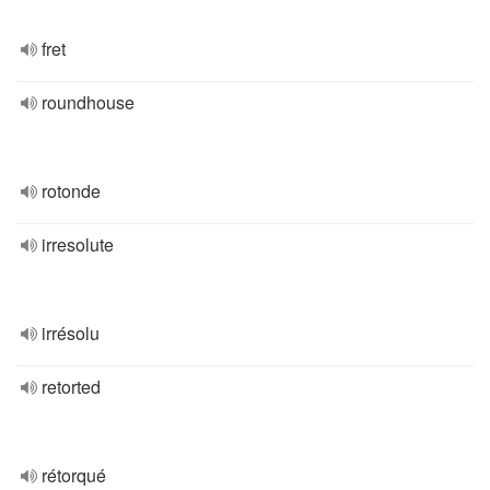
fret
roundhouse
rotonde
irresolute
irrésolu
retorted
rétorqué