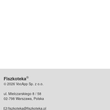
®
Fiszkoteka
© 2026 VocApp Sp. z o.o.
ul. Mielczarskiego 8 / 58
02-798 Warszawa, Polska
fiszkoteka@fiszkoteka.pl