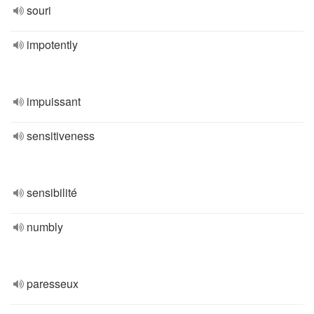
souri
impotently
impuissant
sensitiveness
sensibilité
numbly
paresseux