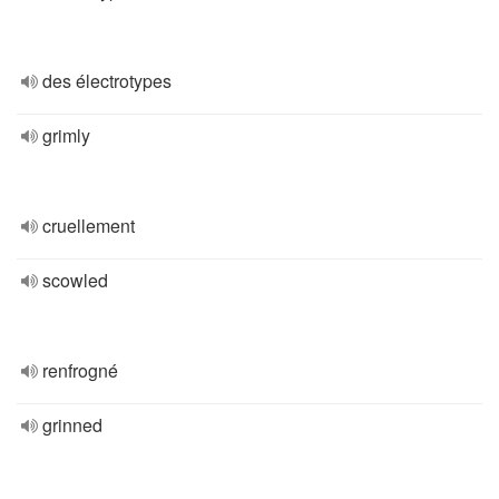
des électrotypes
grimly
cruellement
scowled
renfrogné
grinned