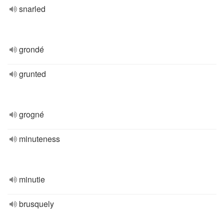
snarled
grondé
grunted
grogné
minuteness
minutie
brusquely