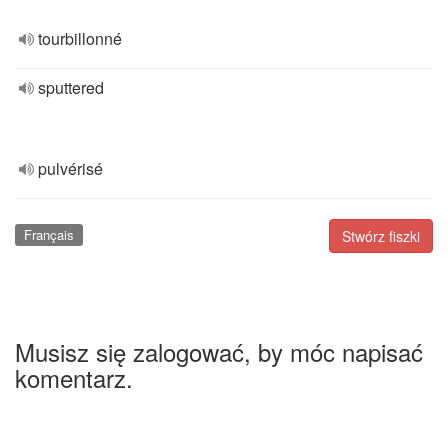
tourbillonné
sputtered
pulvérisé
Français
Stwórz fiszki
Musisz się zalogować, by móc napisać
komentarz.