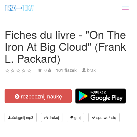
Toggl
naviga
Fiches du livre - "On The
Iron At Big Cloud" (Frank
L. Packard)
0
101 fiszek
brak
rozpocznij naukę
ściągnij mp3
drukuj
graj
sprawdź się