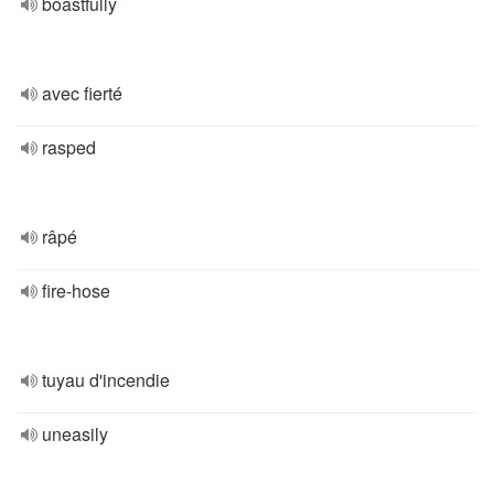
boastfully
avec fierté
rasped
râpé
fire-hose
tuyau d'incendie
uneasily