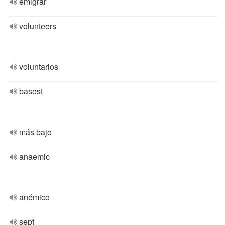
emigrar
volunteers
voluntarios
basest
más bajo
anaemic
anémico
sept