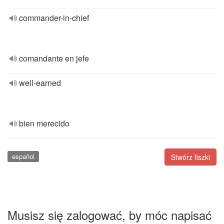
commander-in-chief
comandante en jefe
well-earned
bien merecido
español
Stwórz fiszki
Musisz się zalogować, by móc napisać