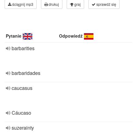
ściągnij mp3
drukuj
graj
sprawdź się
Pytanie
Odpowiedź
barbarities
barbaridades
caucasus
Cáucaso
suzerainty