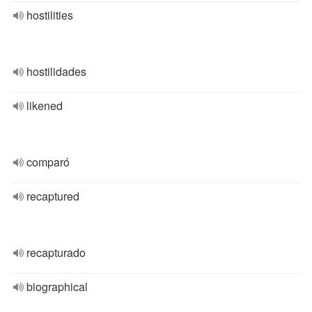
hostilities
hostilidades
likened
comparó
recaptured
recapturado
biographical