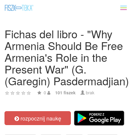
Toggl
naviga
Fichas del libro - "Why
Armenia Should Be Free
Armenia's Role in the
Present War" (G.
(Garegin) Pasdermadjian)
0
101 fiszek
brak
rozpocznij naukę