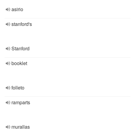
asirio
stanford's
Stanford
booklet
folleto
ramparts
murallas