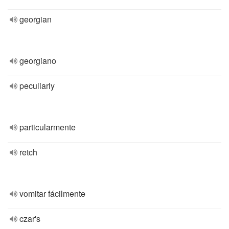
georgian
georgiano
peculiarly
particularmente
retch
vomitar fácilmente
czar's