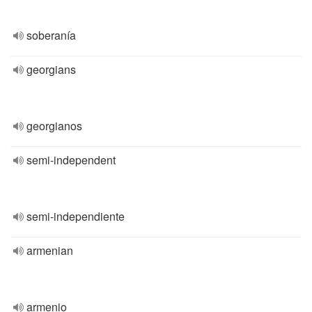
soberanía
georgians
georgianos
semi-independent
semi-independiente
armenian
armenio