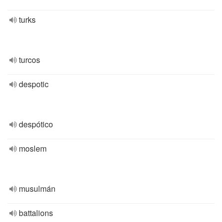
turks
turcos
despotic
despótico
moslem
musulmán
battalions