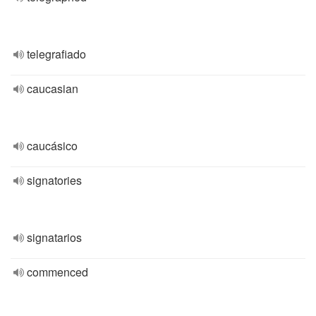
telegrafiado
caucasian
caucásico
signatories
signatarios
commenced