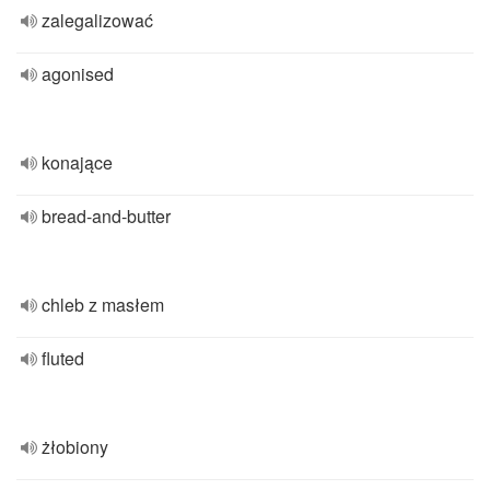
zalegalizować
agonised
konające
bread-and-butter
chleb z masłem
fluted
żłobiony