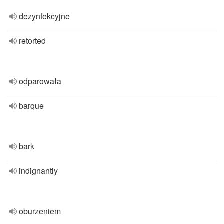
dezynfekcyjne
retorted
odparowała
barque
bark
indignantly
oburzeniem