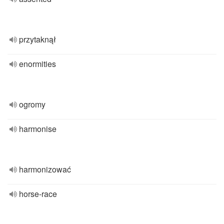
przytaknął
enormities
ogromy
harmonise
harmonizować
horse-race