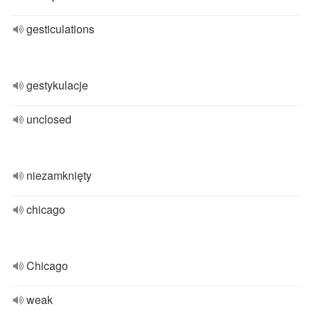
gesticulations
gestykulacje
unclosed
niezamknięty
chicago
Chicago
weak