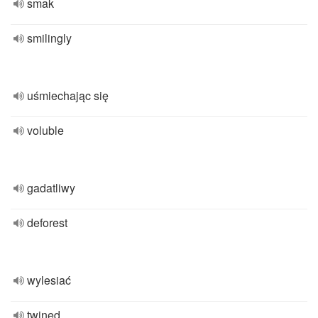
smak
smilingly
uśmiechając się
voluble
gadatliwy
deforest
wylesiać
twined