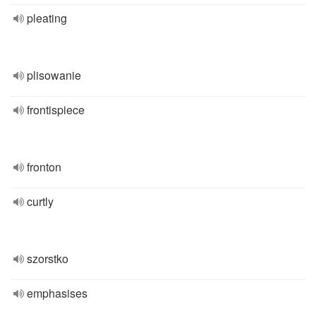
pleating
plisowanie
frontispiece
fronton
curtly
szorstko
emphasises