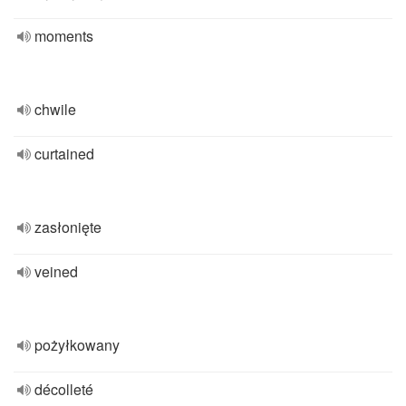
moments
chwile
curtained
zasłonięte
veined
pożyłkowany
décolleté