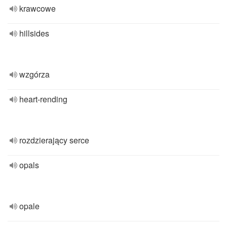
krawcowe
hillsides
wzgórza
heart-rending
rozdzierający serce
opals
opale