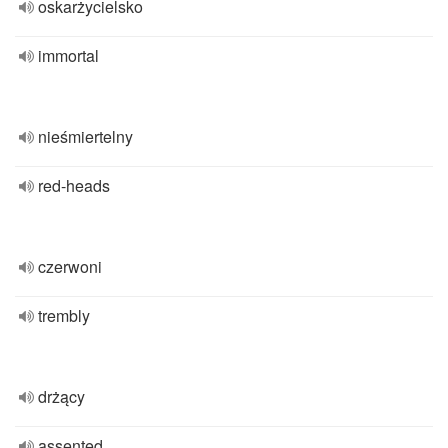
oskarżycielsko
immortal
nieśmiertelny
red-heads
czerwoni
trembly
drżący
assented