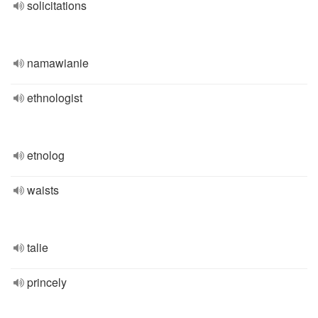
solicitations
namawianie
ethnologist
etnolog
waists
talie
princely