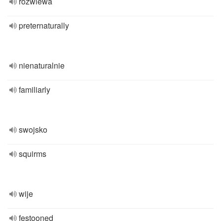
rozwiewa
preternaturally
nienaturalnie
familiarly
swojsko
squirms
wije
festooned