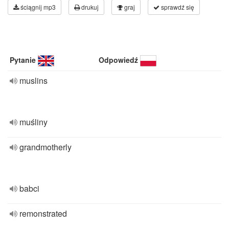
ściągnij mp3
drukuj
graj
sprawdź się
Pytanie
Odpowiedź
muslins
muśliny
grandmotherly
babci
remonstrated