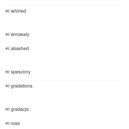
whirled
wirowały
abashed
speszony
gradations
gradacje
rose