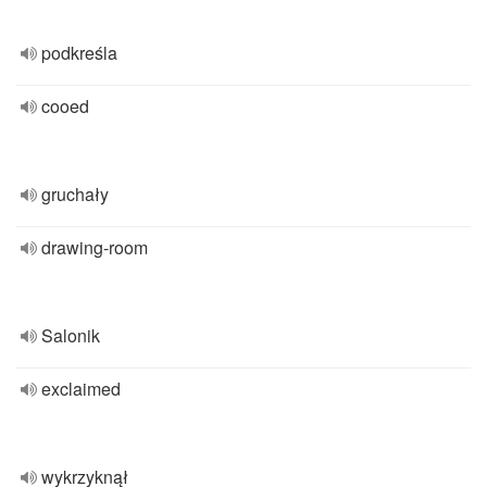
podkreśla
cooed
gruchały
drawing-room
Salonik
exclaimed
wykrzyknął