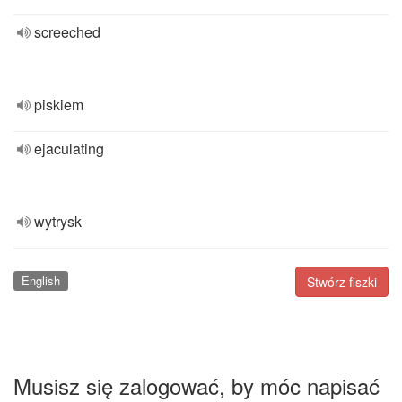
screeched
piskiem
ejaculating
wytrysk
English
Stwórz fiszki
Musisz się zalogować, by móc napisać