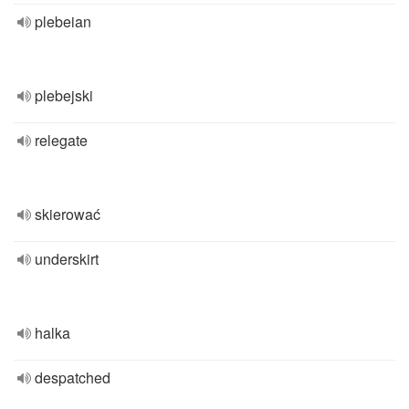
plebeian
plebejski
relegate
skierować
underskirt
halka
despatched