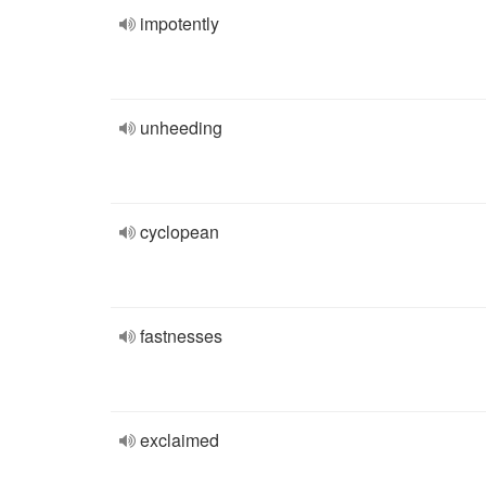
impotently
unheeding
cyclopean
fastnesses
exclaimed