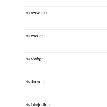
nerveless
retorted
cortège
decennial
interjections