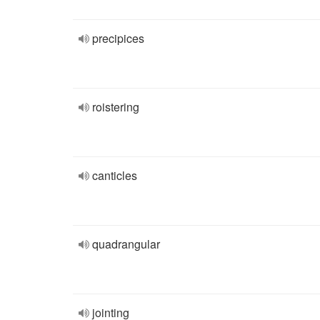
precipices
roistering
canticles
quadrangular
jointing