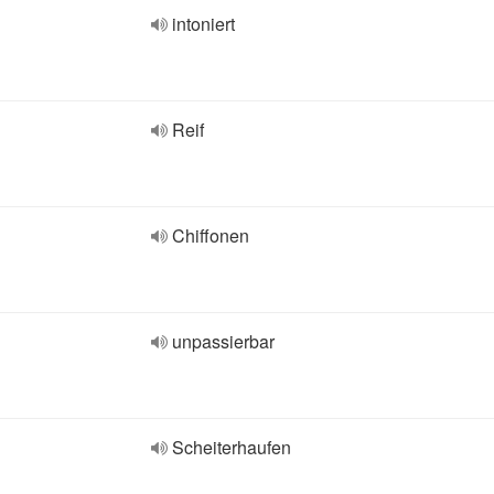
intoniert
Reif
Chiffonen
unpassierbar
Scheiterhaufen