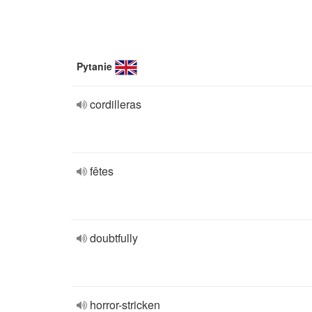
Pytanie
cordilleras
fêtes
doubtfully
horror-stricken