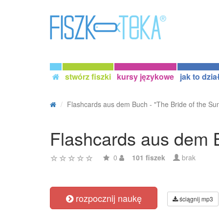
stwórz fiszki
kursy językowe
jak to dzia
Flashcards aus dem Buch - "The Bride of the Sun"
Flashcards aus dem B
0
101 fiszek
brak
rozpocznij naukę
ściągnij mp3