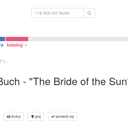
ła
katalog
 (...
uch - "The Bride of the Sun
drukuj
graj
sprawdź się