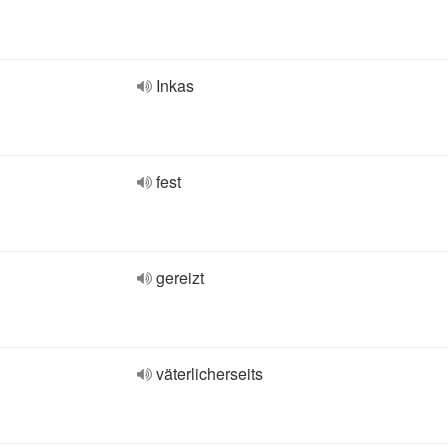
Inkas
fest
gereizt
väterlicherseits