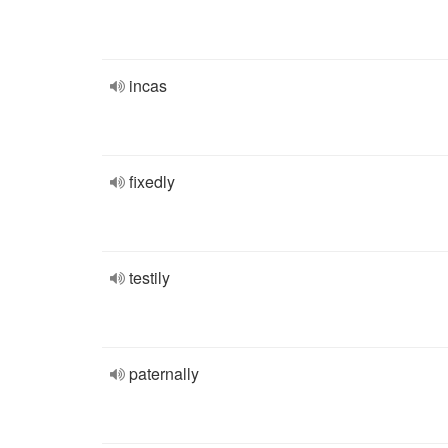
incas
fixedly
testily
paternally