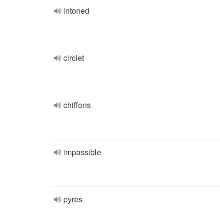
intoned
circlet
chiffons
impassible
pyres