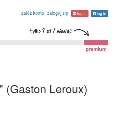
załóż konto
zaloguj się
log in
log in
premium
" (Gaston Leroux)