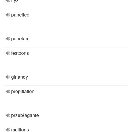
fryz
panelled
panelami
festoons
girlandy
propitiation
przebłaganie
mullions