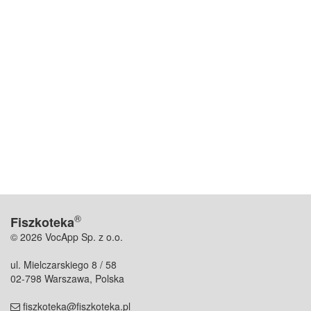
®
Fiszkoteka
© 2026 VocApp Sp. z o.o.
ul. Mielczarskiego 8 / 58
02-798 Warszawa, Polska
fiszkoteka@fiszkoteka.pl