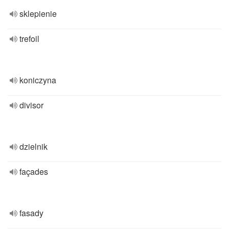
sklepienie
trefoil
koniczyna
divisor
dzielnik
façades
fasady