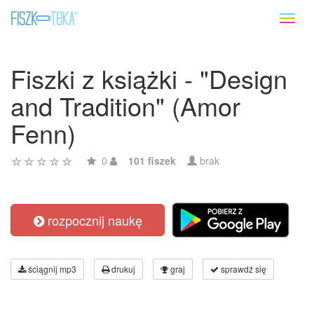
Toggl
naviga
Fiszki z książki - "Design
and Tradition" (Amor
Fenn)
0
101 fiszek
brak
rozpocznij naukę
ściągnij mp3
drukuj
graj
sprawdź się