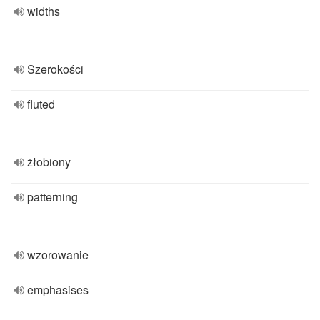
widths
Szerokości
fluted
żłobiony
patterning
wzorowanie
emphasises