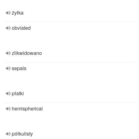
żyłka
obviated
zlikwidowano
sepals
płatki
hemispherical
półkulisty