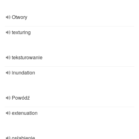
Otwory
texturing
teksturowanie
inundation
Powódź
extenuation
osłabienie