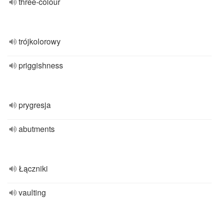
three-colour
trójkolorowy
priggishness
prygresja
abutments
Łączniki
vaulting