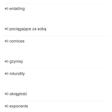
entailing
pociągające za sobą
cornices
gzymsy
rotundity
okrągłość
exponents