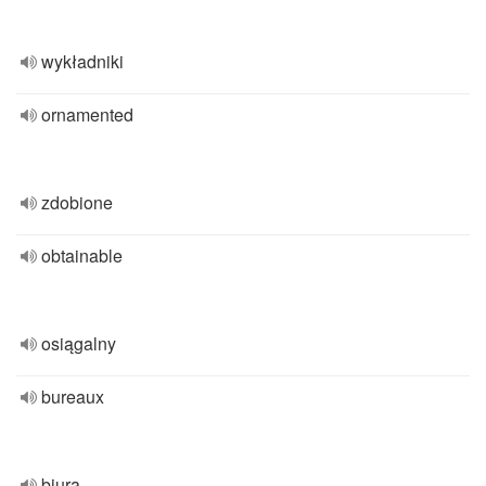
wykładniki
ornamented
zdobione
obtainable
osiągalny
bureaux
biura