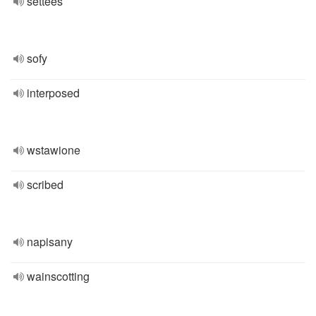
settees
sofy
interposed
wstawione
scribed
napisany
wainscotting