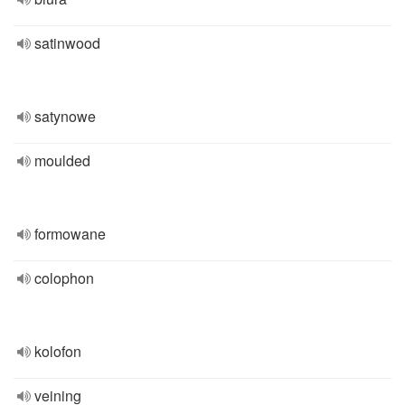
satinwood
satynowe
moulded
formowane
colophon
kolofon
veining