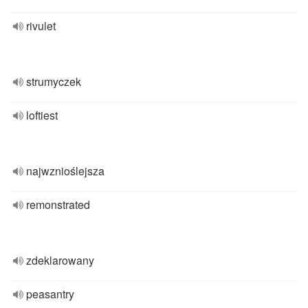
rivulet
strumyczek
loftiest
najwznioślejsza
remonstrated
zdeklarowany
peasantry