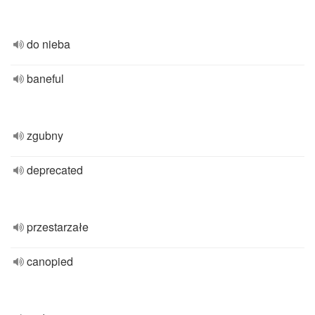
do nieba
baneful
zgubny
deprecated
przestarzałe
canopied