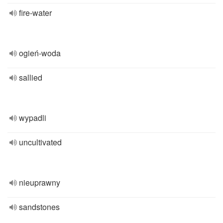
fire-water
ogień-woda
sallied
wypadli
uncultivated
nieuprawny
sandstones