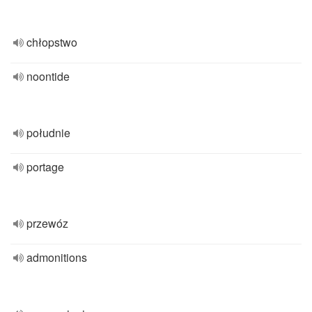
chłopstwo
noontide
południe
portage
przewóz
admonitions