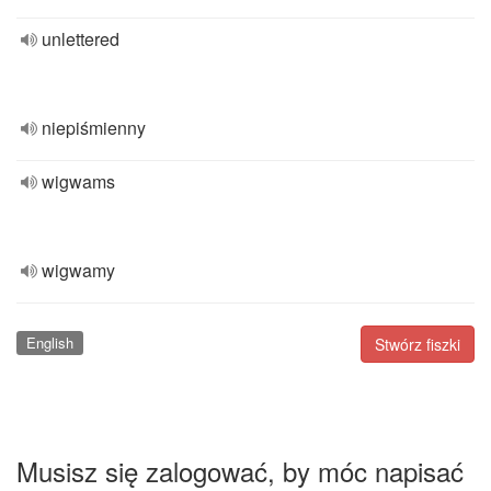
unlettered
niepiśmienny
wigwams
wigwamy
English
Stwórz fiszki
Musisz się zalogować, by móc napisać