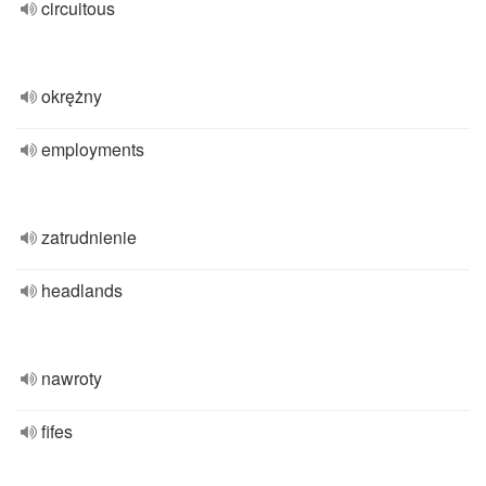
circuitous
okrężny
employments
zatrudnienie
headlands
nawroty
fifes