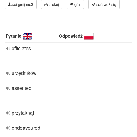
ściągnij mp3
drukuj
graj
sprawdź się
Pytanie
Odpowiedź
officiates
urzędników
assented
przytaknął
endeavoured