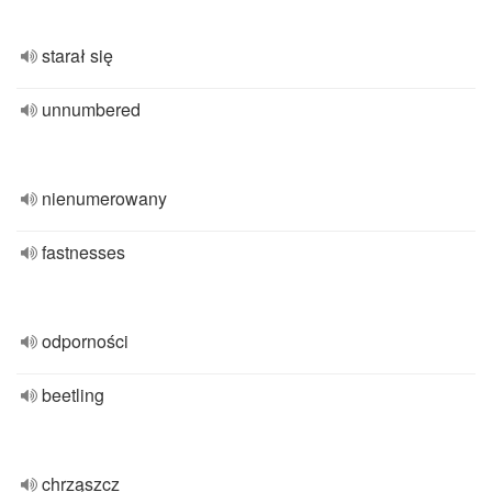
starał się
unnumbered
nienumerowany
fastnesses
odporności
beetling
chrząszcz