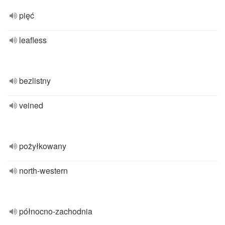
pięć
leafless
bezlistny
veined
pożyłkowany
north-western
północno-zachodnia