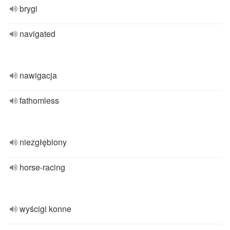
brygi
navigated
nawigacja
fathomless
niezgłębiony
horse-racing
wyścigi konne