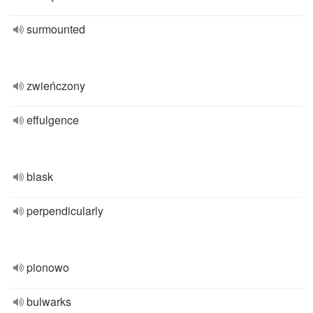
surmounted
zwieńczony
effulgence
blask
perpendicularly
pionowo
bulwarks