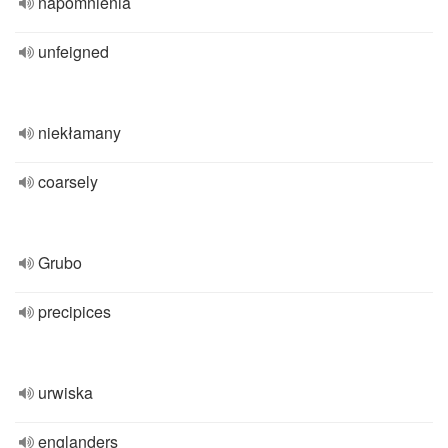
napomnienia
unfeigned
niekłamany
coarsely
Grubo
precipices
urwiska
englanders