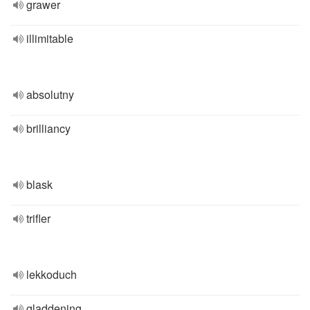
grawer
illimitable
absolutny
brilliancy
blask
trifler
lekkoduch
gladdening