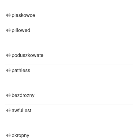
piaskowce
pillowed
poduszkowate
pathless
bezdrożny
awfullest
okropny