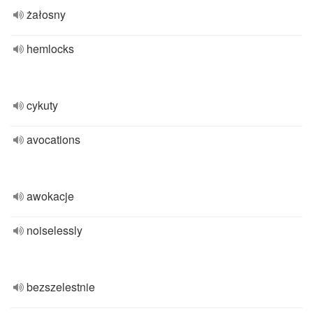
żałosny
hemlocks
cykuty
avocations
awokacje
noiselessly
bezszelestnie