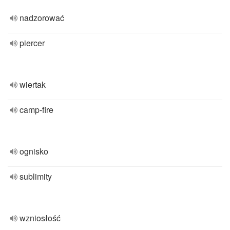
nadzorować
piercer
wiertak
camp-fire
ognisko
sublimity
wzniosłość