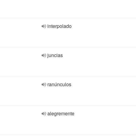
interpolado
juncias
ranúnculos
alegremente