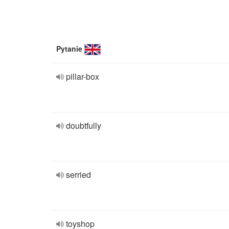
Pytanie
pillar-box
doubtfully
serried
toyshop