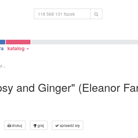
ła
katalog
...
ypsy and Ginger" (Eleanor Fa
drukuj
graj
sprawdź się