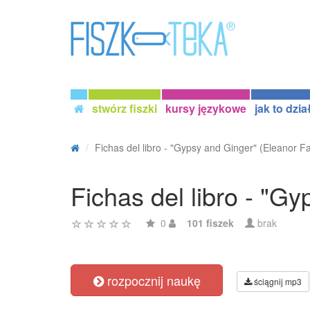
stwórz fiszki
kursy językowe
jak to dzia
Fichas del libro - "Gypsy and Ginger" (Eleanor Far
Fichas del libro - "G
0
101 fiszek
brak
rozpocznij naukę
ściągnij mp3