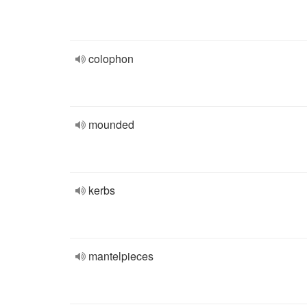
colophon
mounded
kerbs
mantelpieces