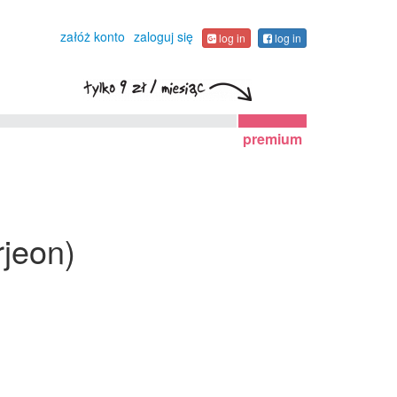
załóż konto
zaloguj się
log in
log in
premium
rjeon)