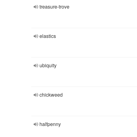
treasure-trove
elastics
ubiquity
chickweed
halfpenny