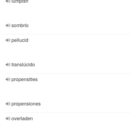
lumpish
sombrío
pellucid
translúcido
propensities
propensiones
overladen