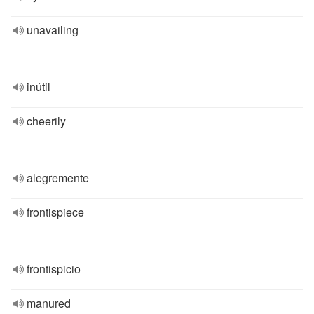
unavailing
inútil
cheerily
alegremente
frontispiece
frontispicio
manured