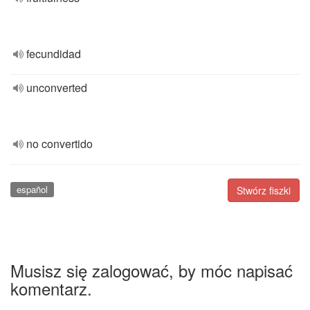
fecundidad
unconverted
no convertido
español
Stwórz fiszki
Musisz się zalogować, by móc napisać
komentarz.