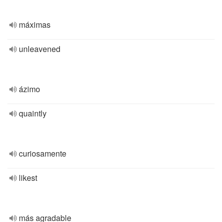
máximas
unleavened
ázimo
quaintly
curiosamente
likest
más agradable