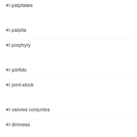
palpitates
palpita
porphyry
pórfido
joint-stock
valores conjuntos
dimness