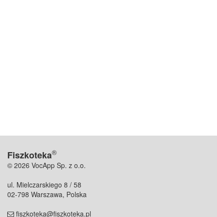
®
Fiszkoteka
© 2026 VocApp Sp. z o.o.
ul. Mielczarskiego 8 / 58
02-798 Warszawa, Polska
fiszkoteka@fiszkoteka.pl