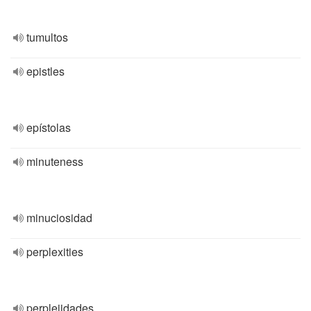
tumultos
epistles
epístolas
minuteness
minuciosidad
perplexities
perplejidades