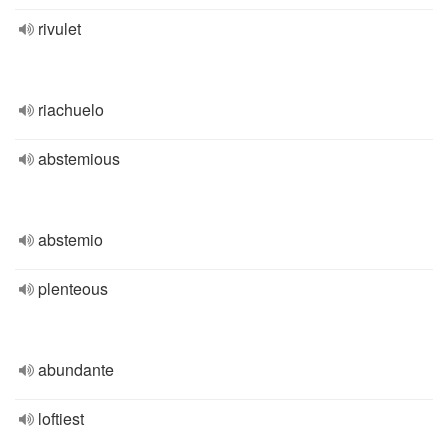
rivulet
riachuelo
abstemious
abstemio
plenteous
abundante
loftiest