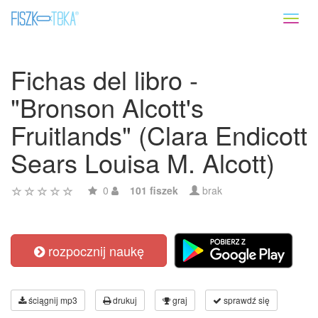
Toggl
naviga
Fichas del libro -
"Bronson Alcott's
Fruitlands" (Clara Endicott
Sears Louisa M. Alcott)
0
101 fiszek
brak
rozpocznij naukę
ściągnij mp3
drukuj
graj
sprawdź się