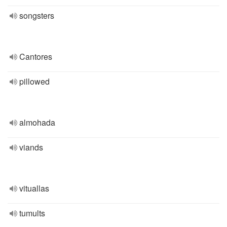
songsters
Cantores
pillowed
almohada
viands
vituallas
tumults