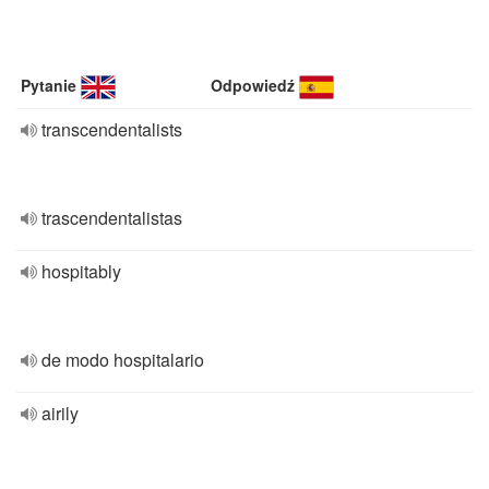
Pytanie
Odpowiedź
transcendentalists
trascendentalistas
hospitably
de modo hospitalario
airily