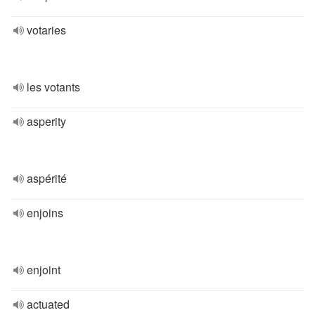
votaries
les votants
asperity
aspérité
enjoins
enjoint
actuated