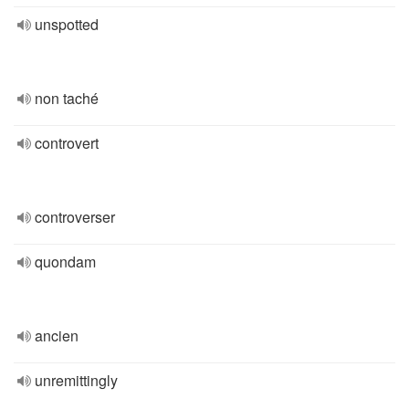
unspotted
non taché
controvert
controverser
quondam
ancien
unremittingly