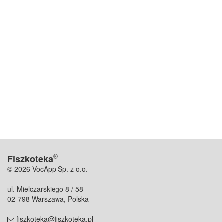
®
Fiszkoteka
© 2026 VocApp Sp. z o.o.
ul. Mielczarskiego 8 / 58
02-798 Warszawa, Polska
fiszkoteka@fiszkoteka.pl