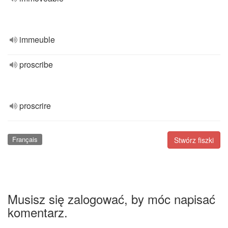
immeuble
proscribe
proscrire
Français
Stwórz fiszki
Musisz się zalogować, by móc napisać
komentarz.