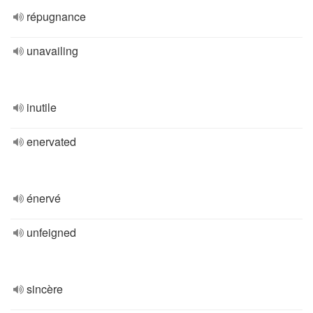
répugnance
unavailing
inutile
enervated
énervé
unfeigned
sincère