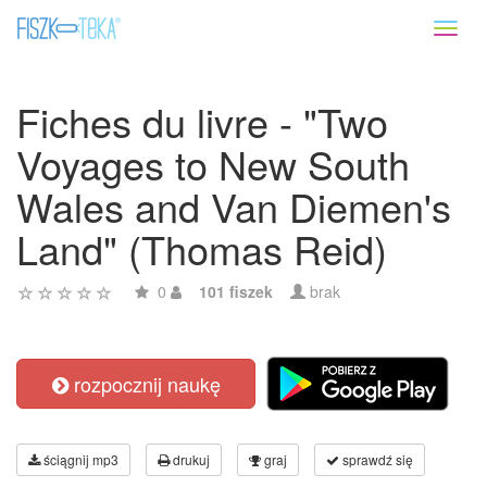
Toggl
naviga
Fiches du livre - "Two
Voyages to New South
Wales and Van Diemen's
Land" (Thomas Reid)
0
101 fiszek
brak
rozpocznij naukę
ściągnij mp3
drukuj
graj
sprawdź się