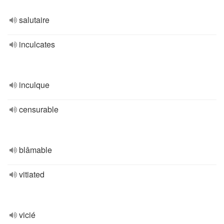
salutaire
inculcates
inculque
censurable
blâmable
vitiated
vicié