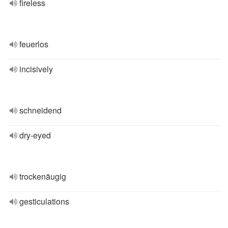
fireless
feuerlos
incisively
schneidend
dry-eyed
trockenäugig
gesticulations