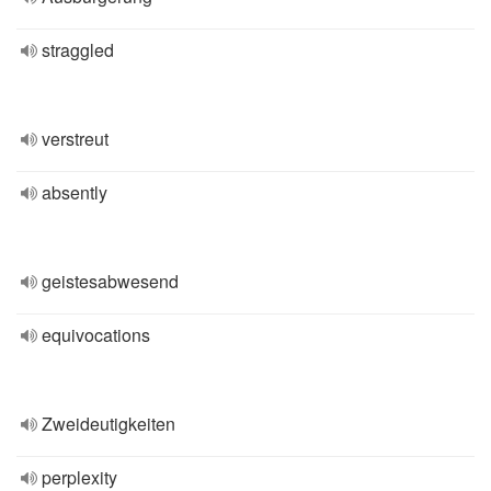
straggled
verstreut
absently
geistesabwesend
equivocations
Zweideutigkeiten
perplexity