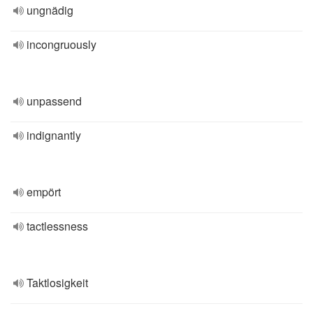
ungnädig
incongruously
unpassend
indignantly
empört
tactlessness
Taktlosigkeit