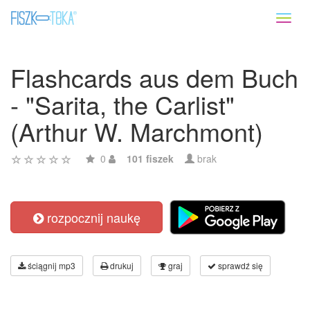
Toggl
naviga
Flashcards aus dem Buch
- "Sarita, the Carlist"
(Arthur W. Marchmont)
0
101 fiszek
brak
rozpocznij naukę
ściągnij mp3
drukuj
graj
sprawdź się