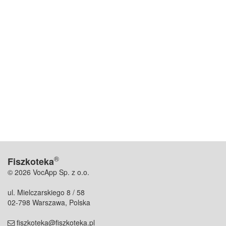
®
Fiszkoteka
© 2026 VocApp Sp. z o.o.
ul. Mielczarskiego 8 / 58
02-798 Warszawa, Polska
fiszkoteka@fiszkoteka.pl