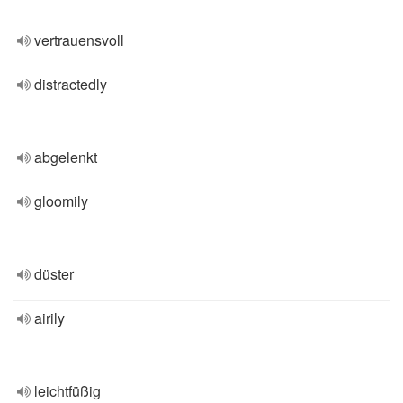
vertrauensvoll
distractedly
abgelenkt
gloomily
düster
airily
leichtfüßig