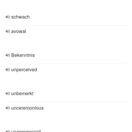
schwach
avowal
Bekenntnis
unperceived
unbemerkt
unceremonious
unzeremoniell