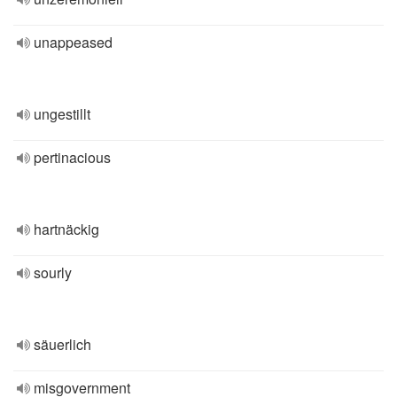
unappeased
ungestillt
pertinacious
hartnäckig
sourly
säuerlich
misgovernment