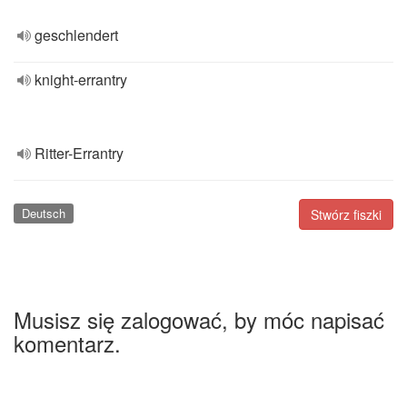
geschlendert
knight-errantry
Ritter-Errantry
Deutsch
Stwórz fiszki
Musisz się zalogować, by móc napisać
komentarz.