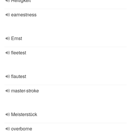
Heftigkeit
earnestness
Ernst
fleetest
flautest
master-stroke
Meisterstück
overborne