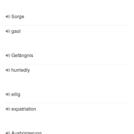
Sorge
gaol
Gefängnis
hurriedly
eilig
expatriation
Ausbürgerung