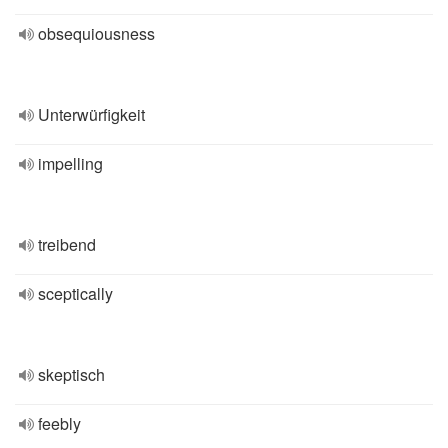
obsequiousness
Unterwürfigkeit
impelling
treibend
sceptically
skeptisch
feebly