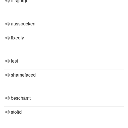
disgorge
ausspucken
fixedly
fest
shamefaced
beschämt
stolid