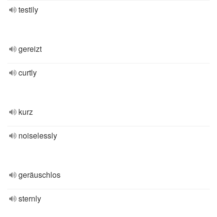
testily
gereizt
curtly
kurz
noiselessly
geräuschlos
sternly