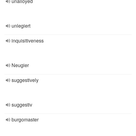
unalloyed
unlegiert
inquisitiveness
Neugier
suggestively
suggestiv
burgomaster