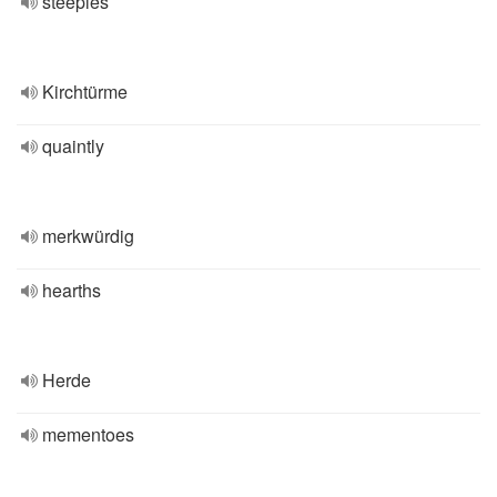
steeples
Kirchtürme
quaintly
merkwürdig
hearths
Herde
mementoes