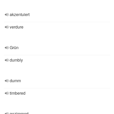
akzentuiert
verdure
Grün
dumbly
dumm
timbered
gezimmert