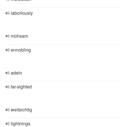
laboriously
mühsam
ennobling
adeln
far-sighted
weitsichtig
lightnings