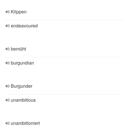
Klippen
endeavoured
bemüht
burgundian
Burgunder
unambitious
unambitioniert