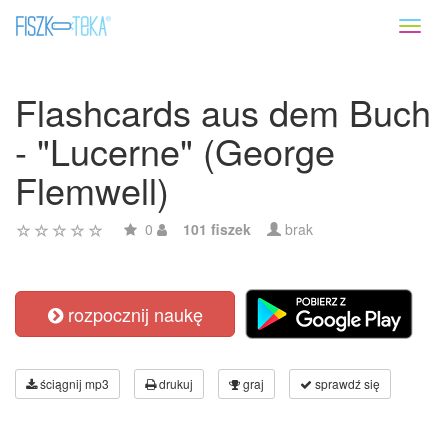
Toggl
naviga
Flashcards aus dem Buch
- "Lucerne" (George
Flemwell)
0
101 fiszek
brak
rozpocznij naukę
ściągnij mp3
drukuj
graj
sprawdź się