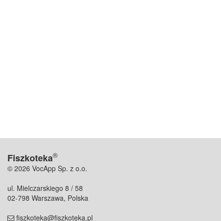
®
Fiszkoteka
© 2026 VocApp Sp. z o.o.
ul. Mielczarskiego 8 / 58
02-798 Warszawa, Polska
fiszkoteka@fiszkoteka.pl