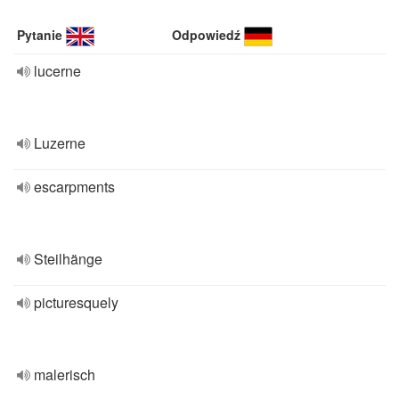
Pytanie
Odpowiedź
lucerne
Luzerne
escarpments
Steilhänge
picturesquely
malerisch