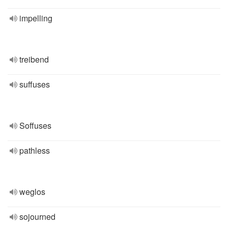
impelling
treibend
suffuses
Soffuses
pathless
weglos
sojourned