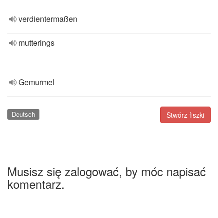
verdientermaßen
mutterings
Gemurmel
Deutsch
Stwórz fiszki
Musisz się zalogować, by móc napisać
komentarz.