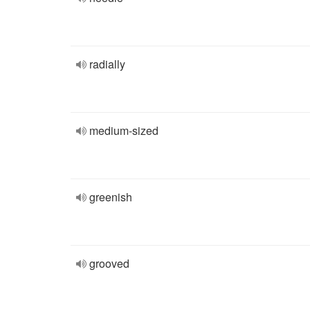
radially
medium-sized
greenish
grooved