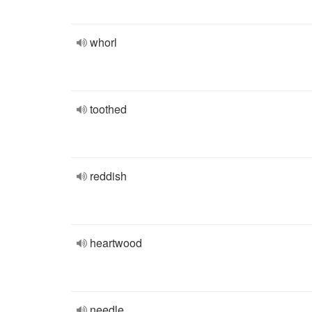
whorl
toothed
reddish
heartwood
needle