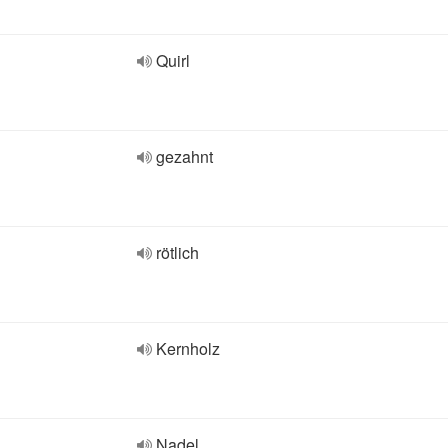
Quirl
gezahnt
rötlich
Kernholz
Nadel