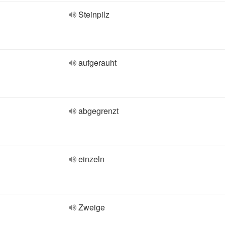
Steinpilz
aufgerauht
abgegrenzt
einzeln
Zweige