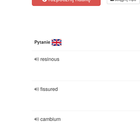
Pytanie
resinous
fissured
cambium