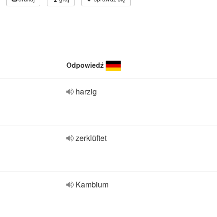
Odpowiedź
harzig
zerklüftet
Kambium