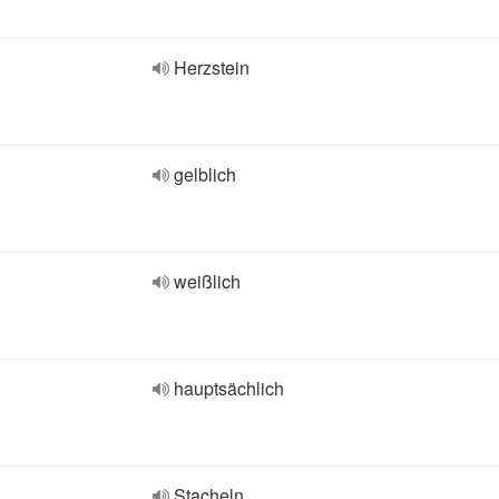
Herzstein
gelblich
weißlich
hauptsächlich
Stacheln