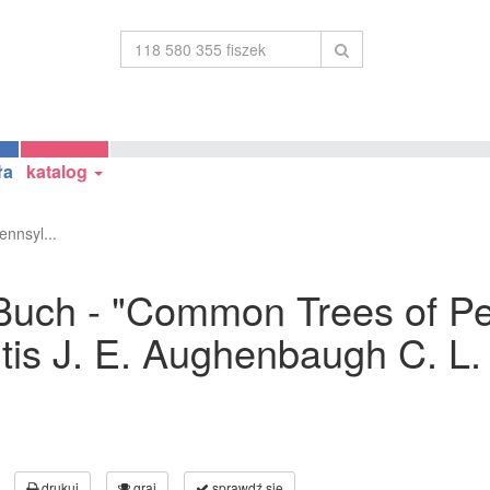
ła
katalog
nnsyl...
uch - "Common Trees of Pen
itis J. E. Aughenbaugh C. L.
drukuj
graj
sprawdź się