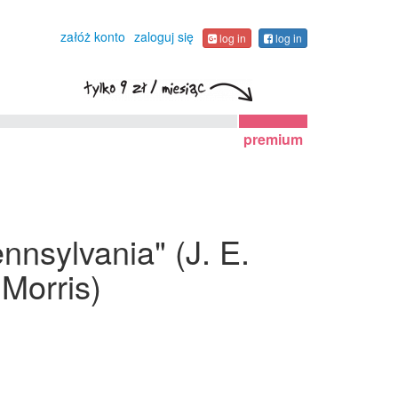
załóż konto
zaloguj się
log in
log in
premium
nsylvania" (J. E.
 Morris)