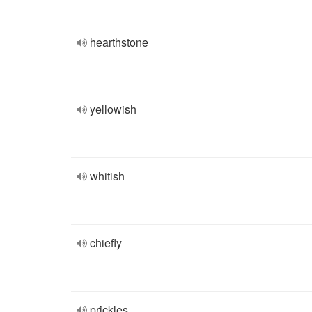
hearthstone
yellowish
whitish
chiefly
prickles