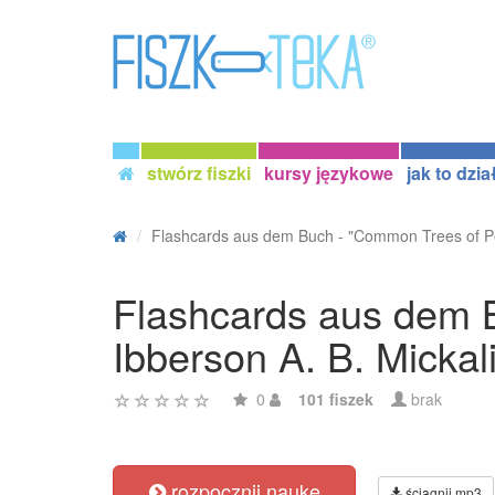
stwórz fiszki
kursy językowe
jak to dzia
Flashcards aus dem Buch - "Common Trees of Pe
Flashcards aus dem B
Ibberson A. B. Mickal
0
101 fiszek
brak
rozpocznij naukę
ściągnij mp3