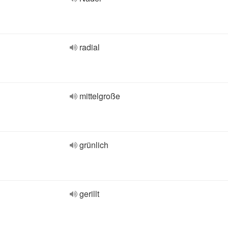
radial
mittelgroße
grünlich
gerillt