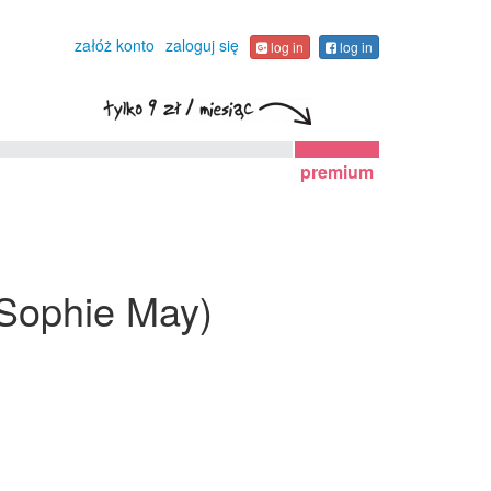
załóż konto
zaloguj się
log in
log in
premium
 (Sophie May)