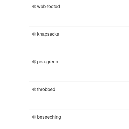
web-footed
knapsacks
pea-green
throbbed
beseeching