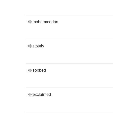
mohammedan
stoutly
sobbed
exclaimed