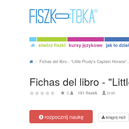
stwórz fiszki
kursy językowe
jak to dzia
Fichas del libro - "Little Prudy’s Captain Horace"..
Fichas del libro - "Li
0
101 fiszek
brak
rozpocznij naukę
ściągnij mp3