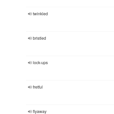
twinkled
bristled
lock-ups
fretful
flyaway