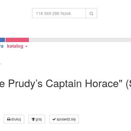
ła
katalog
.
ttle Prudy’s Captain Horace"
drukuj
graj
sprawdź się