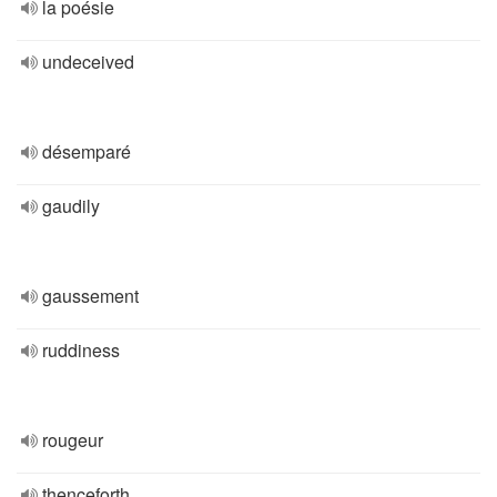
la poésie
undeceived
désemparé
gaudily
gaussement
ruddiness
rougeur
thenceforth