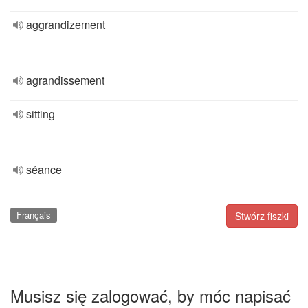
aggrandizement
agrandissement
sitting
séance
Français
Stwórz fiszki
Musisz się zalogować, by móc napisać