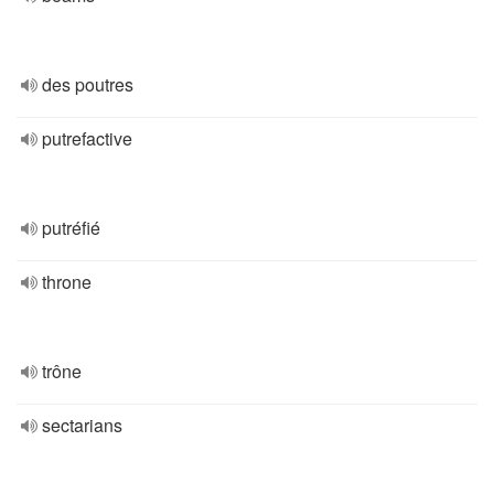
des poutres
putrefactive
putréfié
throne
trône
sectarians