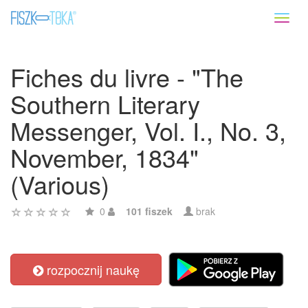
Toggl
naviga
Fiches du livre - "The
Southern Literary
Messenger, Vol. I., No. 3,
November, 1834"
(Various)
0
101 fiszek
brak
rozpocznij naukę