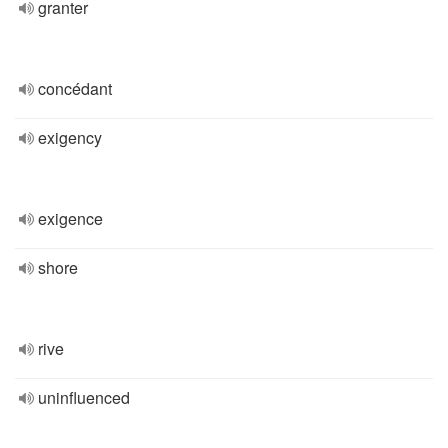
granter
concédant
exigency
exigence
shore
rive
uninfluenced