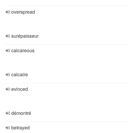
overspread
surépaisseur
calcareous
calcaire
evinced
démontré
betrayed