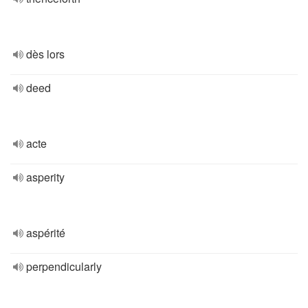
dès lors
deed
acte
asperity
aspérité
perpendicularly