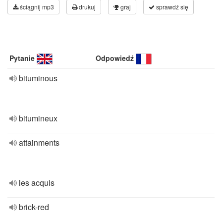
ściągnij mp3
drukuj
graj
sprawdź się
Pytanie
Odpowiedź
bituminous
bitumineux
attainments
les acquis
brick-red