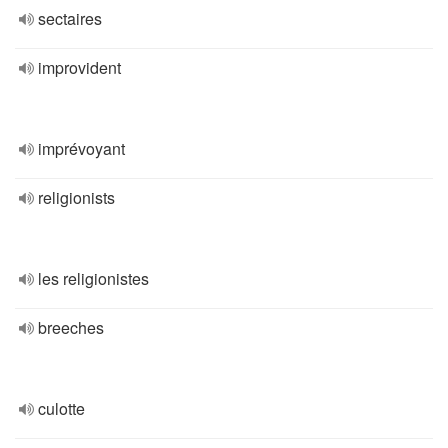
sectaires
improvident
imprévoyant
religionists
les religionistes
breeches
culotte