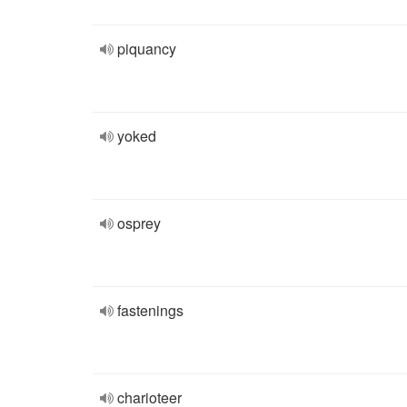
piquancy
yoked
osprey
fastenings
charioteer