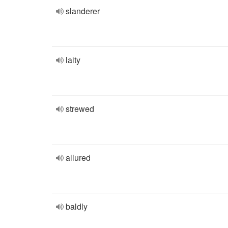
slanderer
laity
strewed
allured
baldly