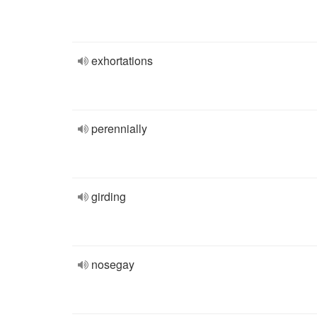
exhortations
perennially
girding
nosegay