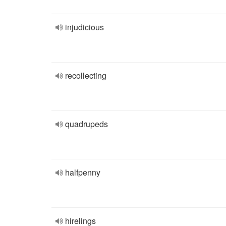
injudicious
recollecting
quadrupeds
halfpenny
hirelings