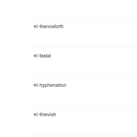
thenceforth
festal
hyphenation
thievish