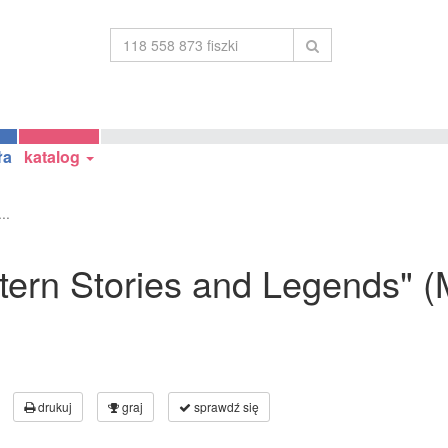
ła
katalog
..
astern Stories and Legends" 
drukuj
graj
sprawdź się