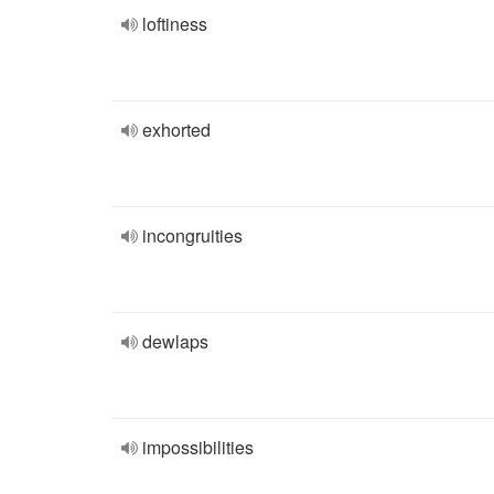
loftiness
exhorted
incongruities
dewlaps
impossibilities