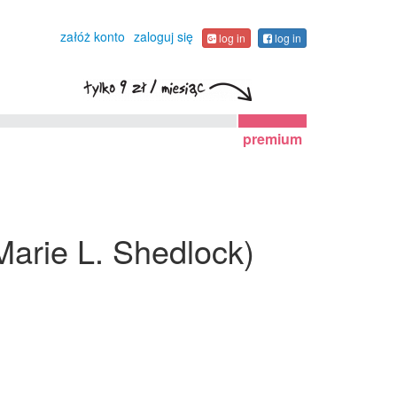
załóż konto
zaloguj się
log in
log in
premium
(Marie L. Shedlock)