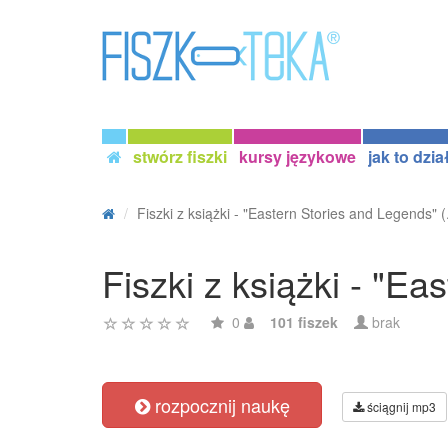
stwórz fiszki
kursy językowe
jak to dzia
Fiszki z książki - "Eastern Stories and Legends" (.
Fiszki z książki - "E
0
101 fiszek
brak
rozpocznij naukę
ściągnij mp3