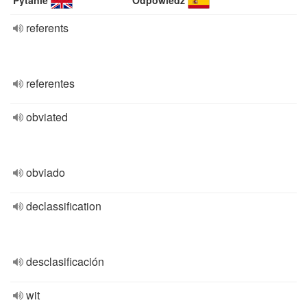
Pytanie
Odpowiedź
referents
referentes
obviated
obviado
declassification
desclasificación
wit