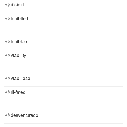
disímil
inhibited
inhibido
viability
viabilidad
ill-fated
desventurado