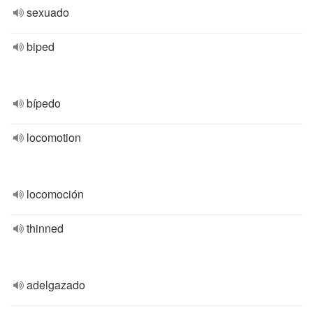
sexuado
biped
bípedo
locomotion
locomoción
thinned
adelgazado