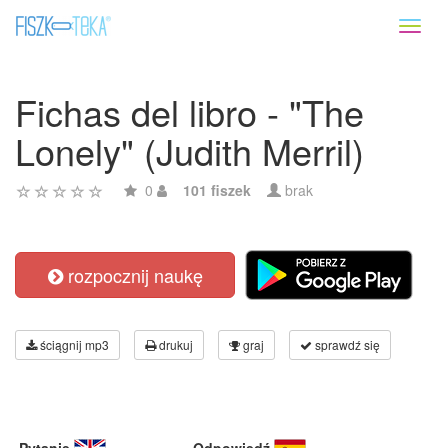
Toggl
naviga
Fichas del libro - "The
Lonely" (Judith Merril)
0
101 fiszek
brak
rozpocznij naukę
ściągnij mp3
drukuj
graj
sprawdź się