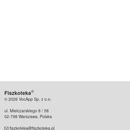
®
Fiszkoteka
© 2026 VocApp Sp. z o.o.
ul. Mielczarskiego 8 / 58
02-798 Warszawa, Polska
fiszkoteka@fiszkoteka.pl