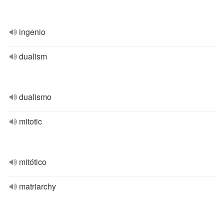
ingenio
dualism
dualismo
mitotic
mitótico
matriarchy