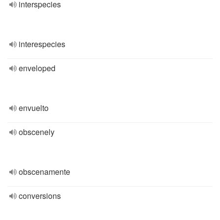
interspecies
interespecies
enveloped
envuelto
obscenely
obscenamente
conversions