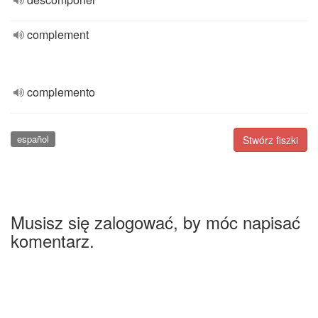
complement
complemento
español
Stwórz fiszki
Musisz się zalogować, by móc napisać
komentarz.