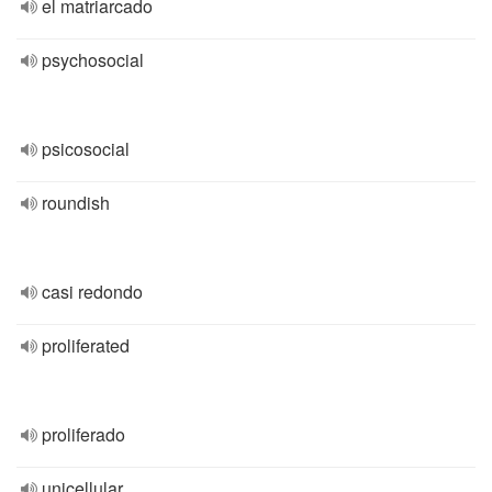
el matriarcado
psychosocial
psicosocial
roundish
casi redondo
proliferated
proliferado
unicellular