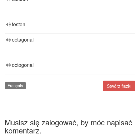
feston
octagonal
octogonal
Français
Stwórz fiszki
Musisz się zalogować, by móc napisać
komentarz.