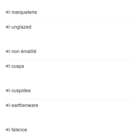
marqueterie
unglazed
non émaillé
cusps
cuspides
earthenware
faïence