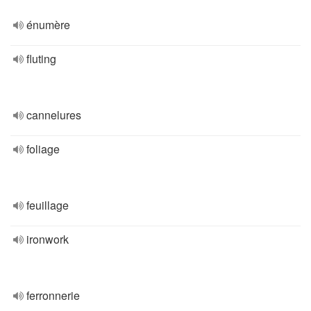
énumère
fluting
cannelures
foliage
feuillage
ironwork
ferronnerie