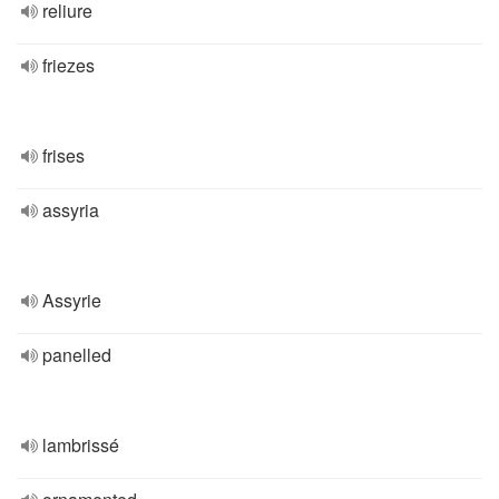
reliure
friezes
frises
assyria
Assyrie
panelled
lambrissé