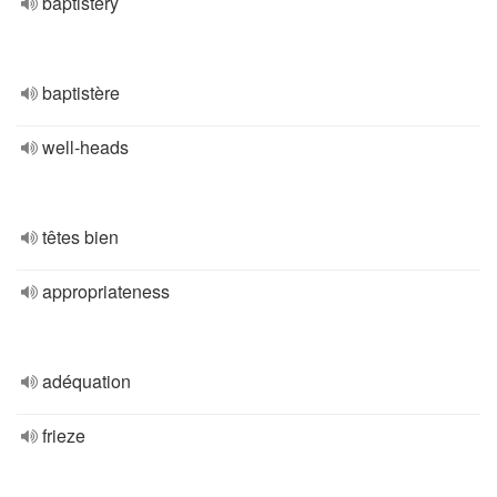
baptistery
baptistère
well-heads
têtes bien
appropriateness
adéquation
frieze