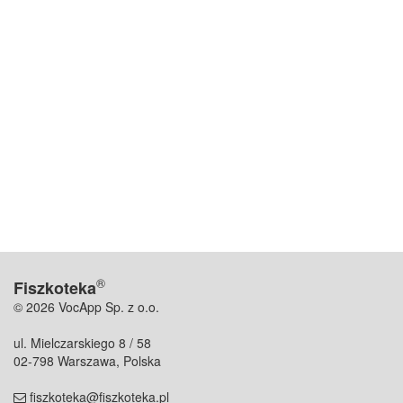
®
Fiszkoteka
© 2026 VocApp Sp. z o.o.
ul. Mielczarskiego 8 / 58
02-798 Warszawa, Polska
fiszkoteka@fiszkoteka.pl