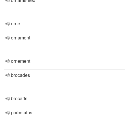
ornamented
orné
ornament
ornement
brocades
brocarts
porcelains