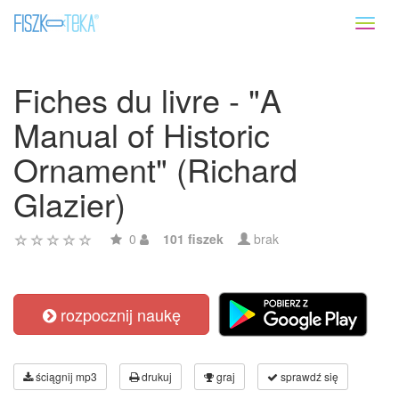
Toggl
naviga
Fiches du livre - "A
Manual of Historic
Ornament" (Richard
Glazier)
0
101 fiszek
brak
rozpocznij naukę
ściągnij mp3
drukuj
graj
sprawdź się