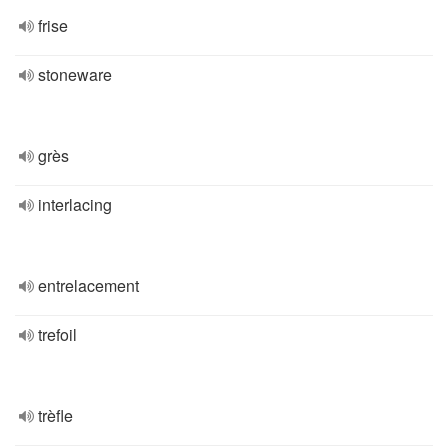
frise
stoneware
grès
interlacing
entrelacement
trefoil
trèfle