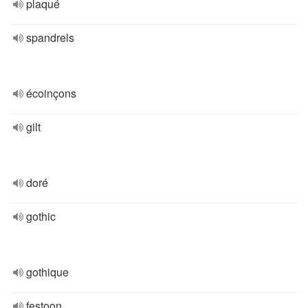
plaqué
spandrels
écoinçons
gilt
doré
gothic
gothique
festoon