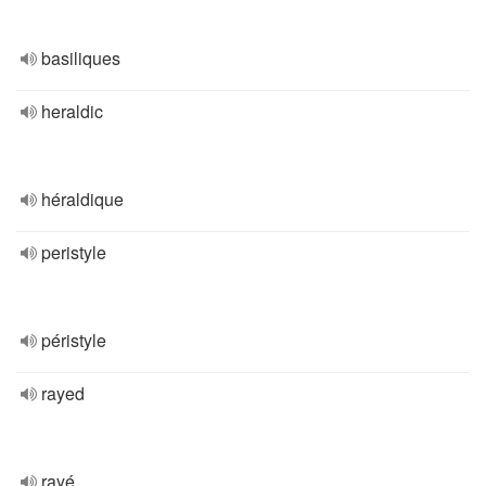
basiliques
heraldic
héraldique
peristyle
péristyle
rayed
rayé