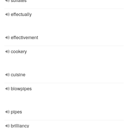
sulfates
effectually
effectivement
cookery
cuisine
blowpipes
pipes
brilliancy