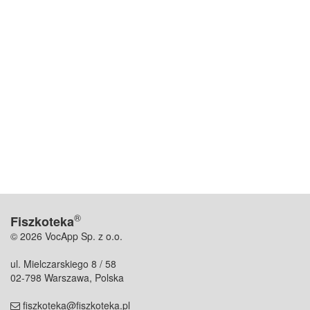
®
Fiszkoteka
© 2026 VocApp Sp. z o.o.
ul. Mielczarskiego 8 / 58
02-798 Warszawa, Polska
fiszkoteka@fiszkoteka.pl