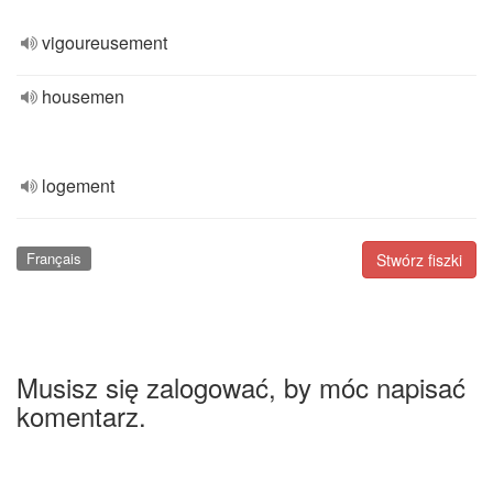
vigoureusement
housemen
logement
Français
Stwórz fiszki
Musisz się zalogować, by móc napisać
komentarz.