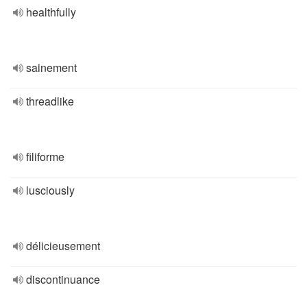
healthfully
sainement
threadlike
filiforme
lusciously
délicieusement
discontinuance