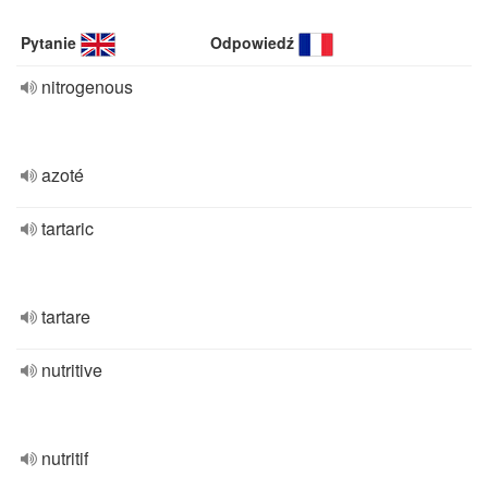
Pytanie
Odpowiedź
nitrogenous
azoté
tartaric
tartare
nutritive
nutritif