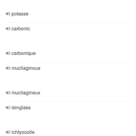
potasse
carbonic
carbonique
mucilaginous
mucilagineux
isinglass
ichtyocolle