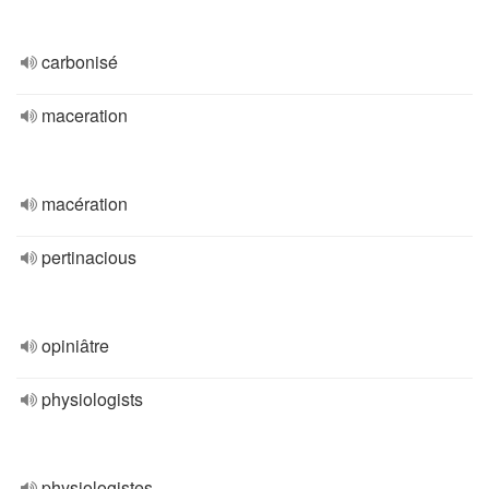
carbonisé
maceration
macération
pertinacious
opiniâtre
physiologists
physiologistes