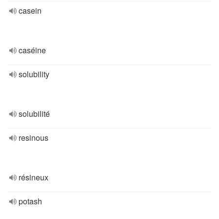
casein
caséine
solubility
solubilité
resinous
résineux
potash