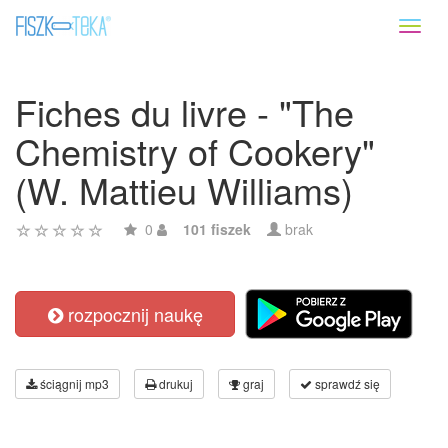
Toggl
naviga
Fiches du livre - "The
Chemistry of Cookery"
(W. Mattieu Williams)
0
101 fiszek
brak
rozpocznij naukę
ściągnij mp3
drukuj
graj
sprawdź się