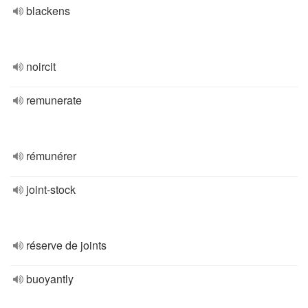
blackens
noircit
remunerate
rémunérer
joint-stock
réserve de joints
buoyantly