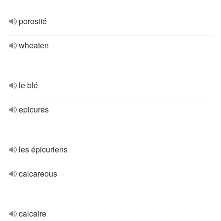
porosité
wheaten
le blé
epicures
les épicuriens
calcareous
calcaire