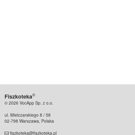
®
Fiszkoteka
© 2026 VocApp Sp. z o.o.
ul. Mielczarskiego 8 / 58
02-798 Warszawa, Polska
fiszkoteka@fiszkoteka.pl