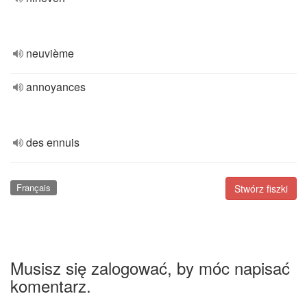
neuvième
annoyances
des ennuis
Français
Stwórz fiszki
Musisz się zalogować, by móc napisać
komentarz.