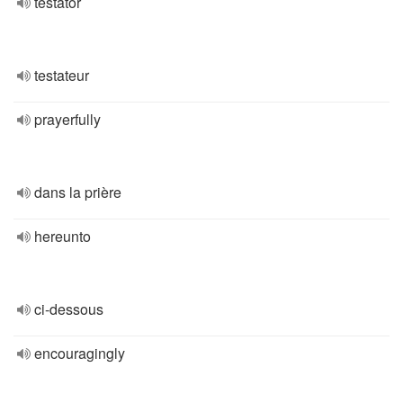
testator
testateur
prayerfully
dans la prière
hereunto
ci-dessous
encouragingly