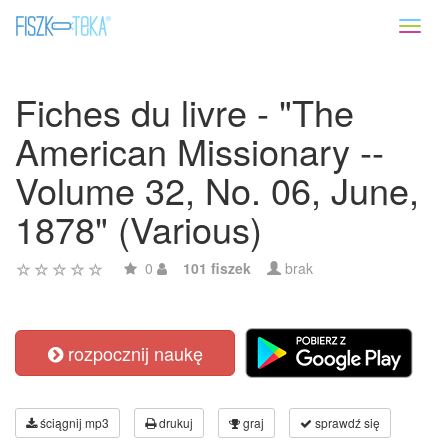
Toggl
naviga
Fiches du livre - "The
American Missionary --
Volume 32, No. 06, June,
1878" (Various)
0
101 fiszek
brak
rozpocznij naukę
ściągnij mp3
drukuj
graj
sprawdź się