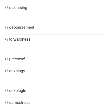
disbursing
déboursement
forwardness
précocité
doxology
doxologie
earnestness