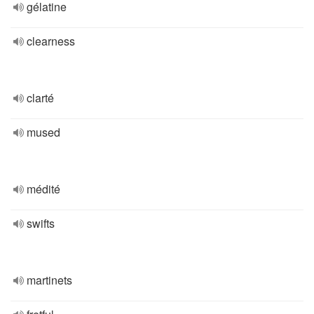
gélatine
clearness
clarté
mused
médité
swifts
martinets