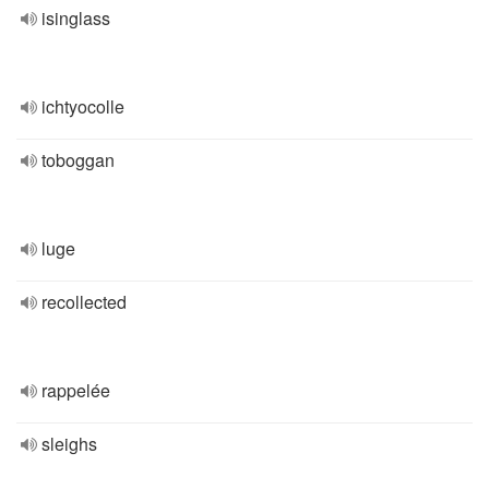
isinglass
ichtyocolle
toboggan
luge
recollected
rappelée
sleighs