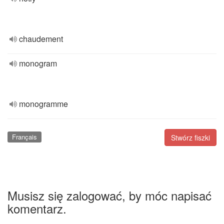
chaudement
monogram
monogramme
Français
Stwórz fiszki
Musisz się zalogować, by móc napisać
komentarz.