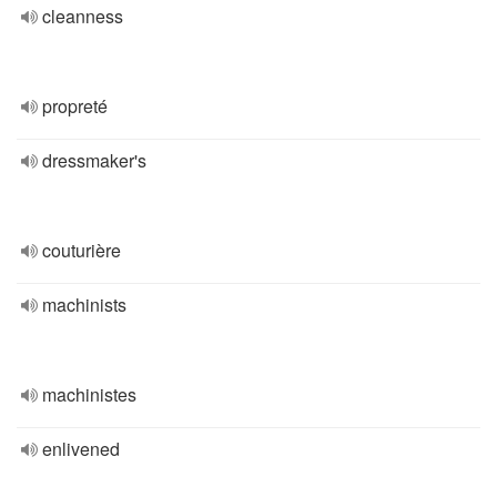
cleanness
propreté
dressmaker's
couturière
machinists
machinistes
enlivened