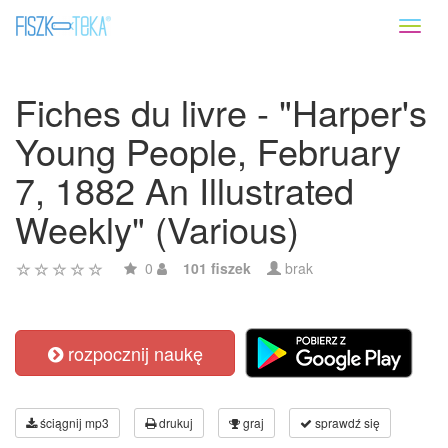
Toggl
naviga
Fiches du livre - "Harper's
Young People, February
7, 1882 An Illustrated
Weekly" (Various)
0
101 fiszek
brak
rozpocznij naukę
ściągnij mp3
drukuj
graj
sprawdź się