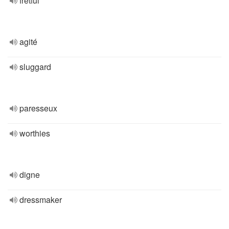
fretful
agité
sluggard
paresseux
worthies
digne
dressmaker