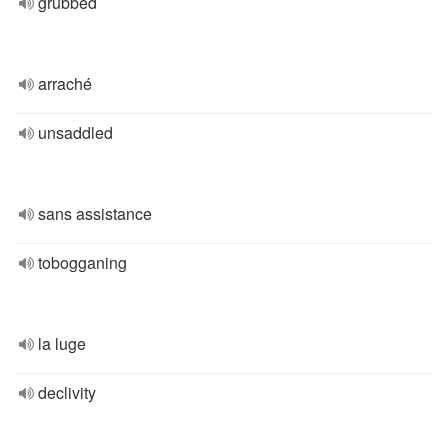
grubbed
arraché
unsaddled
sans assistance
tobogganing
la luge
declivity