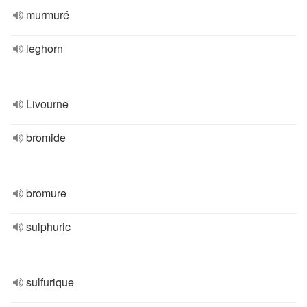
murmuré
leghorn
Livourne
bromide
bromure
sulphuric
sulfurique