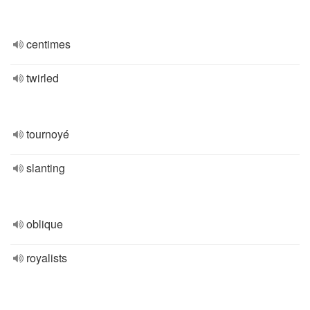
centimes
twirled
tournoyé
slanting
oblique
royalists