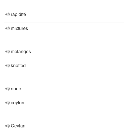
rapidité
mixtures
mélanges
knotted
noué
ceylon
Ceylan