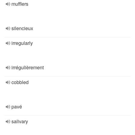
mufflers
silencieux
irregularly
irrégulièrement
cobbled
pavé
salivary