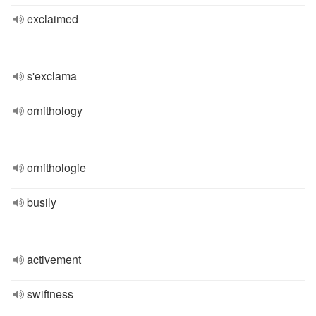
exclaimed
s'exclama
ornithology
ornithologie
busily
activement
swiftness