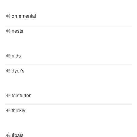
ornemental
nests
nids
dyer's
teinturier
thickly
épais