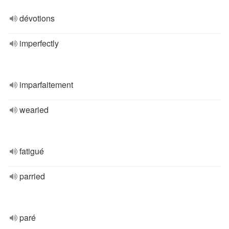
dévotions
imperfectly
imparfaitement
wearied
fatigué
parried
paré