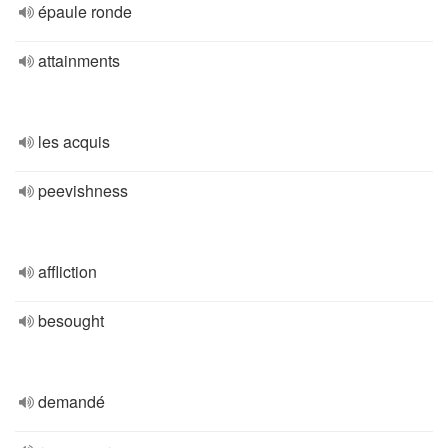
épaule ronde
attainments
les acquis
peevishness
affliction
besought
demandé