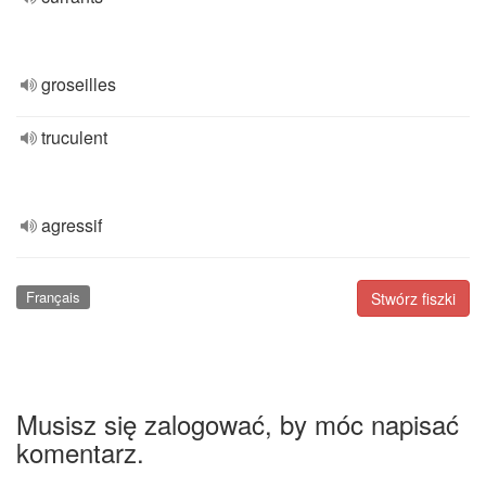
groseilles
truculent
agressif
Français
Stwórz fiszki
Musisz się zalogować, by móc napisać
komentarz.