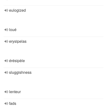
eulogized
loué
erysipelas
érésipèle
sluggishness
lenteur
fads