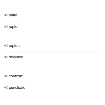
raillé
rapier
rapière
disputed
contesté
punctuate