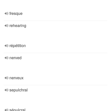
fresque
rehearing
répétition
nerved
nerveux
sepulchral
sépulcral