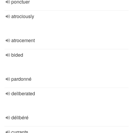
ponctuer
atrociously
atrocement
bided
pardonné
deliberated
délibéré
currants