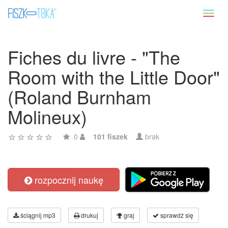
Toggl
naviga
Fiches du livre - "The
Room with the Little Door"
(Roland Burnham
Molineux)
0
101 fiszek
brak
rozpocznij naukę
ściągnij mp3
drukuj
graj
sprawdź się