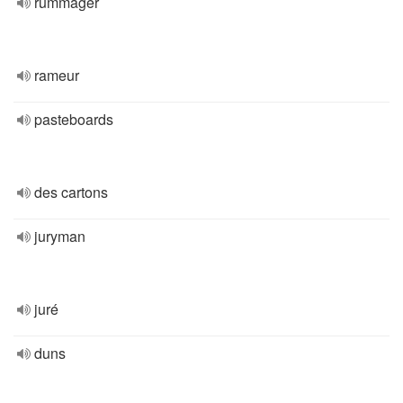
rummager
rameur
pasteboards
des cartons
juryman
juré
duns