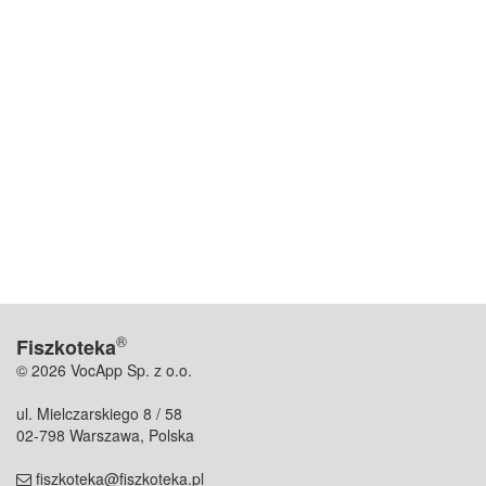
®
Fiszkoteka
© 2026 VocApp Sp. z o.o.
ul. Mielczarskiego 8 / 58
02-798 Warszawa, Polska
fiszkoteka@fiszkoteka.pl