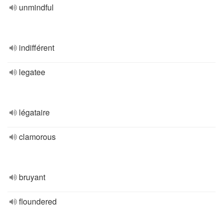
unmindful
indifférent
legatee
légataire
clamorous
bruyant
floundered