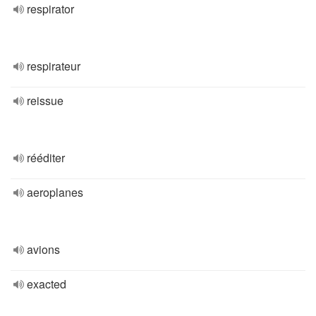
respirator
respirateur
reissue
rééditer
aeroplanes
avions
exacted