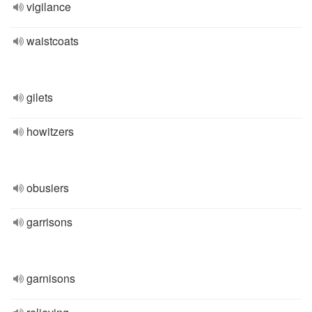
vigilance
waistcoats
gilets
howitzers
obusiers
garrisons
garnisons