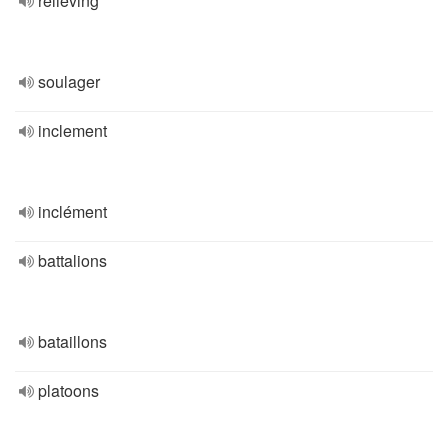
relieving
soulager
inclement
inclément
battalions
bataillons
platoons