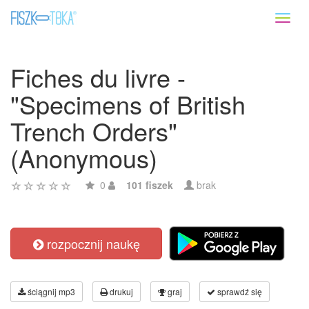
Toggl
naviga
Fiches du livre -
"Specimens of British
Trench Orders"
(Anonymous)
0
101 fiszek
brak
rozpocznij naukę
ściągnij mp3
drukuj
graj
sprawdź się