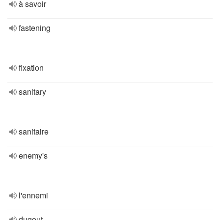
à savoir
fastening
fixation
sanitary
sanitaire
enemy's
l'ennemi
dugout