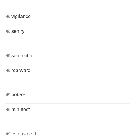
vigilance
sentry
sentinelle
rearward
arrière
minutest
le plus petit