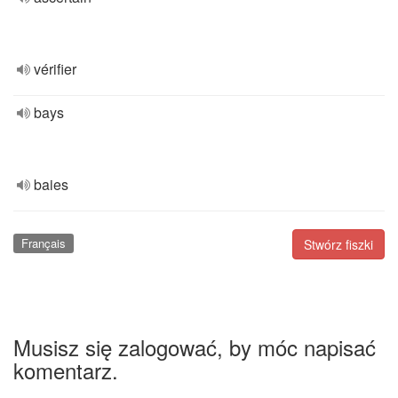
vérifier
bays
baies
Français
Stwórz fiszki
Musisz się zalogować, by móc napisać
komentarz.