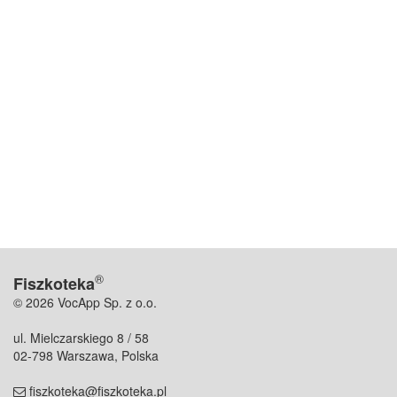
®
Fiszkoteka
© 2026 VocApp Sp. z o.o.
ul. Mielczarskiego 8 / 58
02-798 Warszawa, Polska
fiszkoteka@fiszkoteka.pl