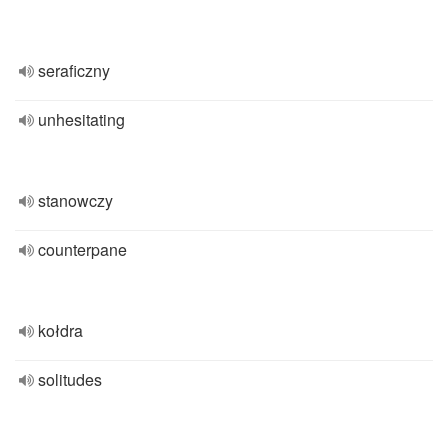
seraficzny
unhesitating
stanowczy
counterpane
kołdra
solitudes