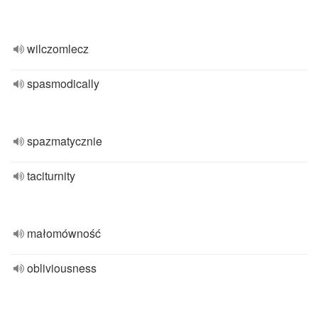
wilczomlecz
spasmodically
spazmatycznie
taciturnity
małomówność
obliviousness