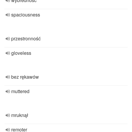
wybredność
spaciousness
przestronność
gloveless
bez rękawów
muttered
mruknął
remoter