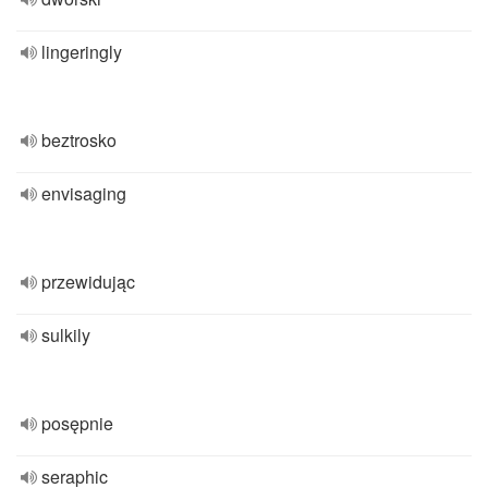
lingeringly
beztrosko
envisaging
przewidując
sulkily
posępnie
seraphic