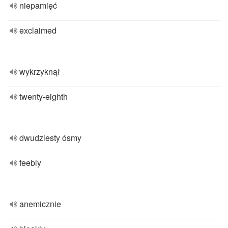
niepamięć
exclaimed
wykrzyknął
twenty-eighth
dwudziesty ósmy
feebly
anemicznie