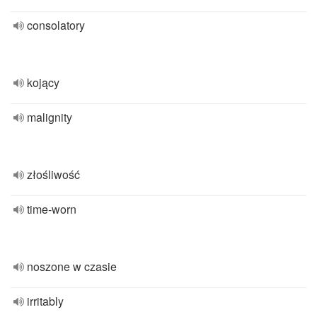
consolatory
kojący
malignity
złośliwość
time-worn
noszone w czasie
irritably