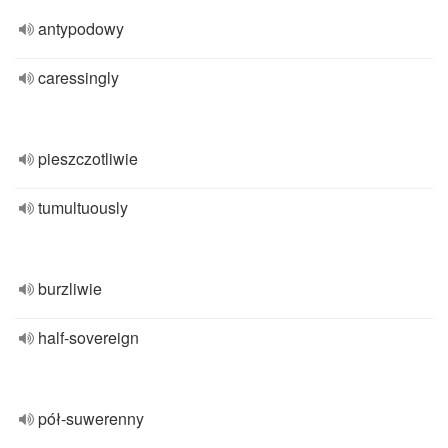
antypodowy
caressingly
pieszczotliwie
tumultuously
burzliwie
half-sovereign
pół-suwerenny