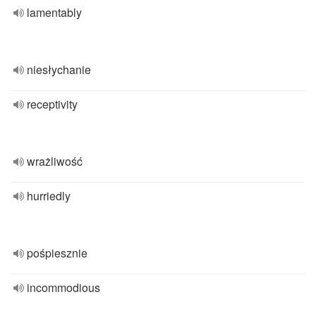
lamentably
niesłychanie
receptivity
wrażliwość
hurriedly
pośpiesznie
incommodious