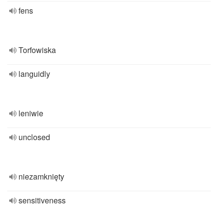
fens
Torfowiska
languidly
leniwie
unclosed
niezamknięty
sensitiveness