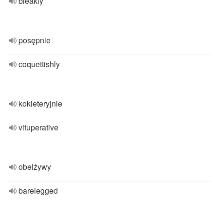
bleakly
posępnie
coquettishly
kokieteryjnie
vituperative
obelżywy
barelegged