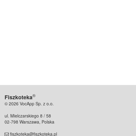
®
Fiszkoteka
© 2026 VocApp Sp. z o.o.
ul. Mielczarskiego 8 / 58
02-798 Warszawa, Polska
fiszkoteka@fiszkoteka.pl