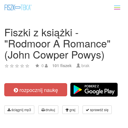
Toggl
naviga
Fiszki z książki -
"Rodmoor A Romance"
(John Cowper Powys)
0
101 fiszek
brak
rozpocznij naukę
ściągnij mp3
drukuj
graj
sprawdź się