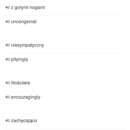
z gołymi nogami
uncongenial
niesympatyczny
pityingly
litościwie
encouragingly
zachęcająco