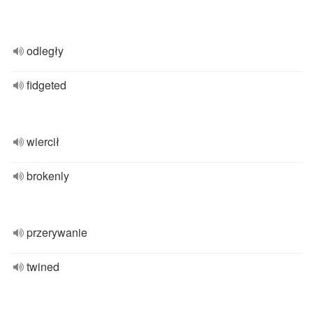
odległy
fidgeted
wiercił
brokenly
przerywanie
twined