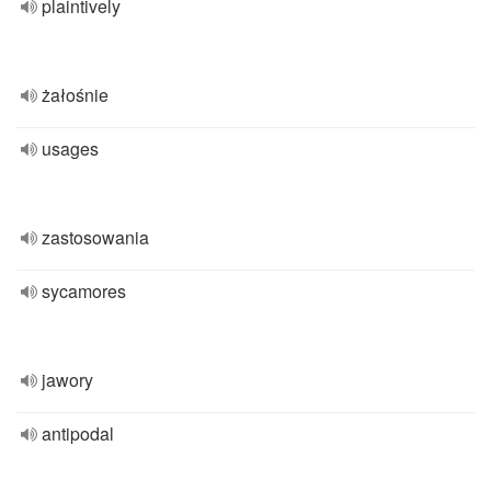
plaintively
żałośnie
usages
zastosowania
sycamores
jawory
antipodal