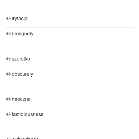
irytacją
brusquely
szorstko
obscurely
mroczno
fastidiousness