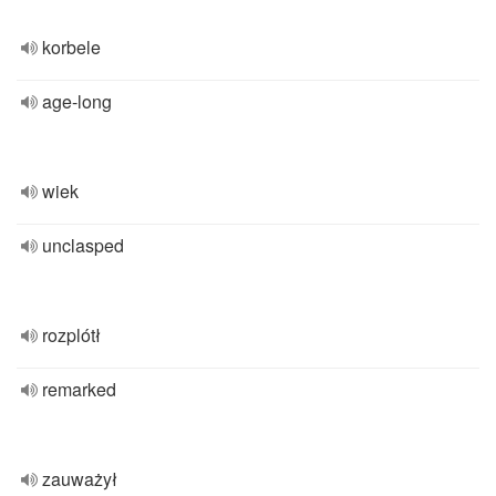
korbele
age-long
wiek
unclasped
rozplótł
remarked
zauważył