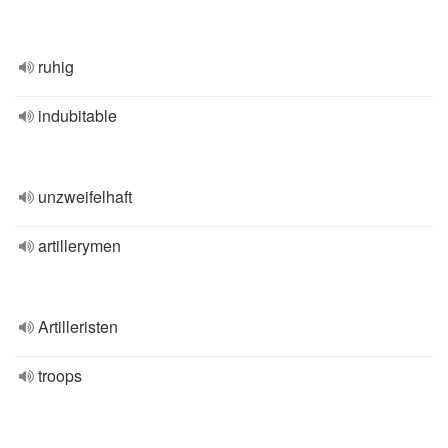
ruhig
indubitable
unzweifelhaft
artillerymen
Artilleristen
troops