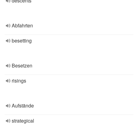
descents
Abfahrten
besetting
Besetzen
risings
Aufstände
strategical