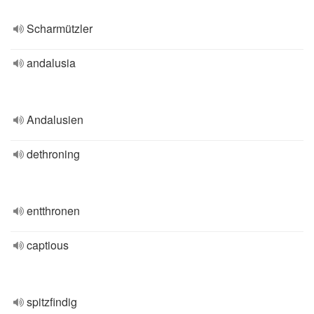
Scharmützler
andalusia
Andalusien
dethroning
entthronen
captious
spitzfindig