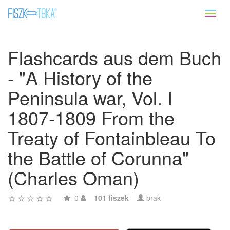
Toggl
naviga
Flashcards aus dem Buch
- "A History of the
Peninsula war, Vol. I
1807-1809 From the
Treaty of Fontainbleau To
the Battle of Corunna"
(Charles Oman)
0
101 fiszek
brak