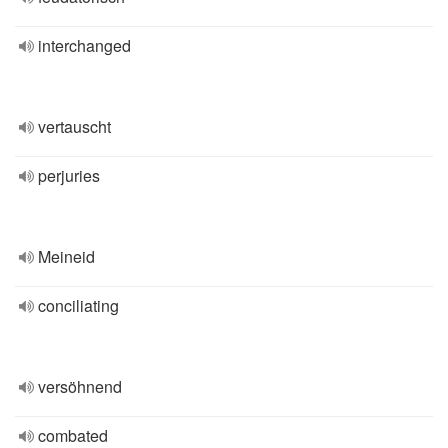
interchanged
vertauscht
perjuries
Meineid
conciliating
versöhnend
combated