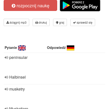
rozpocznij naukę
ściągnij mp3
drukuj
graj
sprawdź się
Pytanie
Odpowiedź
peninsular
Halbinsel
musketry
Musketiere