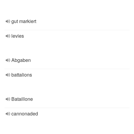
gut markiert
levies
Abgaben
battalions
Bataillone
cannonaded