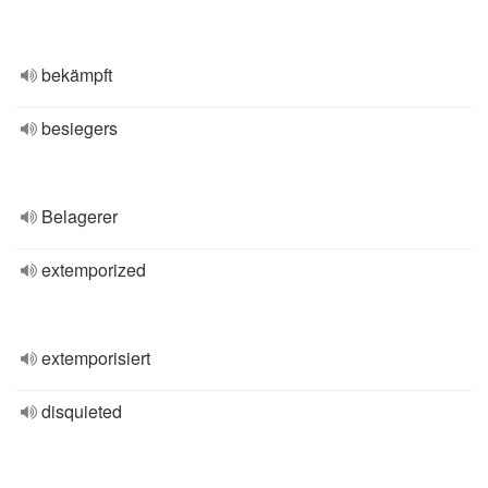
bekämpft
besiegers
Belagerer
extemporized
extemporisiert
disquieted