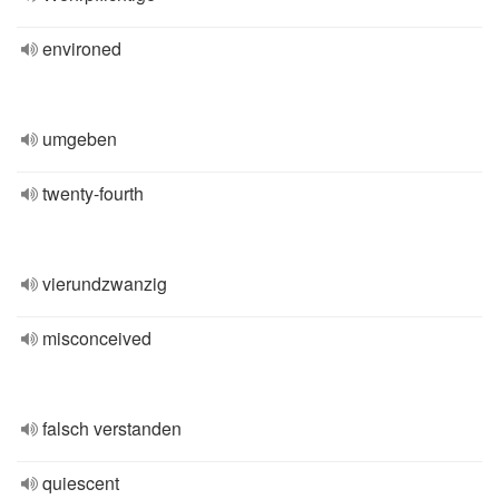
environed
umgeben
twenty-fourth
vierundzwanzig
misconceived
falsch verstanden
quiescent