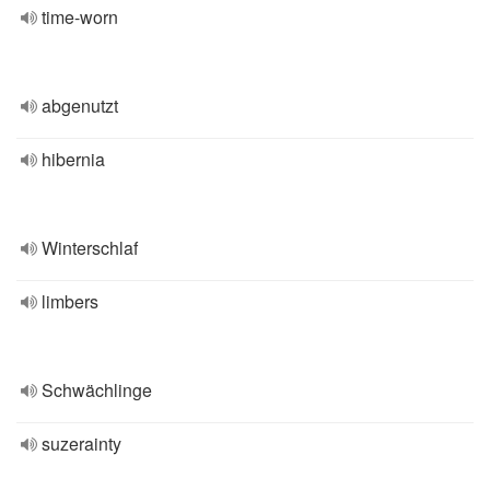
time-worn
abgenutzt
hibernia
Winterschlaf
limbers
Schwächlinge
suzerainty