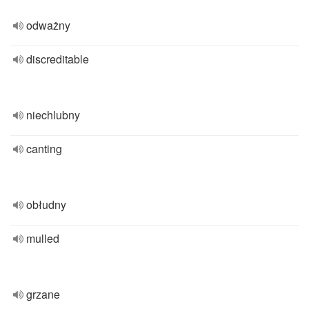
odważny
discreditable
niechlubny
canting
obłudny
mulled
grzane