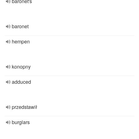
baronet's
baronet
hempen
konopny
adduced
przedstawił
burglars