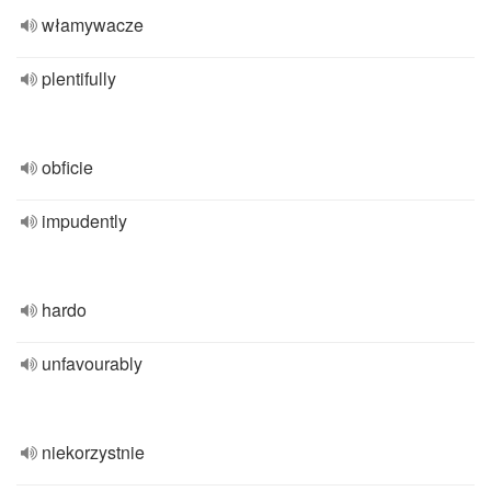
włamywacze
plentifully
obficie
impudently
hardo
unfavourably
niekorzystnie