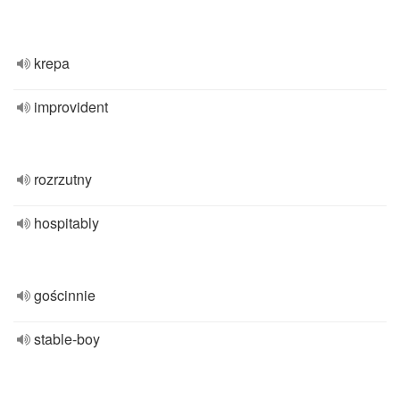
krepa
improvident
rozrzutny
hospitably
gościnnie
stable-boy