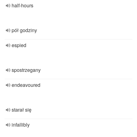
half-hours
pół godziny
espied
spostrzegany
endeavoured
starał się
infallibly