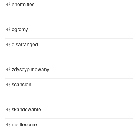
enormities
ogromy
disarranged
zdyscyplinowany
scansion
skandowanie
mettlesome