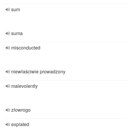
sum
suma
misconducted
niewłaściwie prowadzony
malevolently
złowrogo
expiated