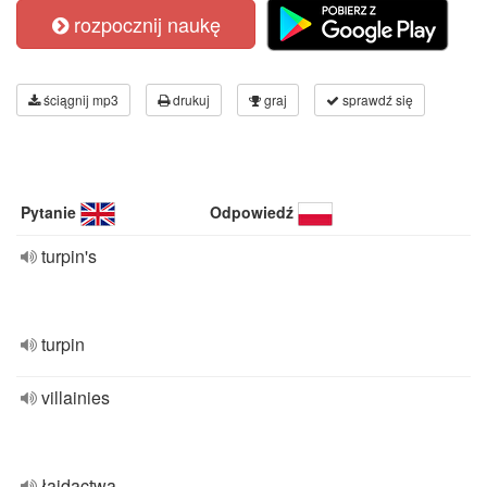
rozpocznij naukę
ściągnij mp3
drukuj
graj
sprawdź się
Pytanie
Odpowiedź
turpin's
turpin
villainies
łajdactwa