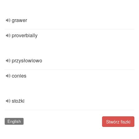
grawer
proverbially
przysłowiowo
conies
stożki
English
Stwórz fiszki