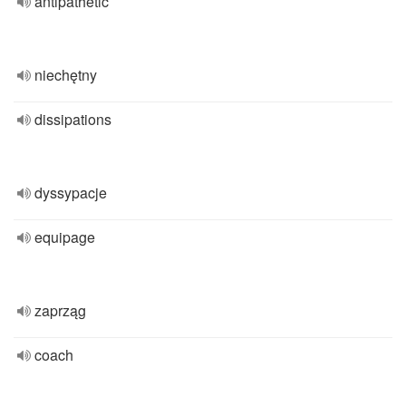
antipathetic
niechętny
dissipations
dyssypacje
equipage
zaprząg
coach