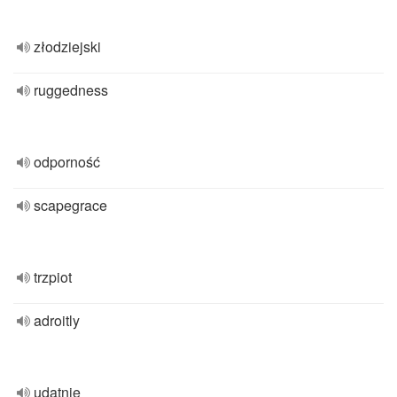
złodziejski
ruggedness
odporność
scapegrace
trzpiot
adroitly
udatnie