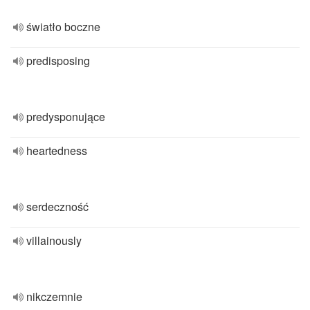
światło boczne
predisposing
predysponujące
heartedness
serdeczność
villainously
nikczemnie