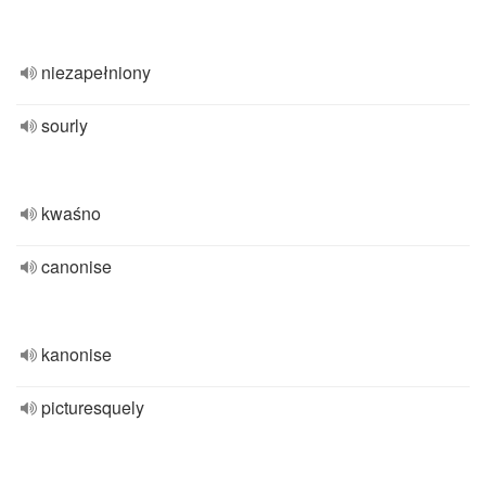
niezapełniony
sourly
kwaśno
canonise
kanonise
picturesquely