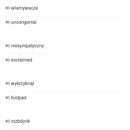
włamywacze
uncongenial
niesympatyczny
exclaimed
wykrzyknął
footpad
rozbójnik