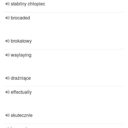
stabilny chłopiec
brocaded
brokatowy
waylaying
drażniące
effectually
skutecznie