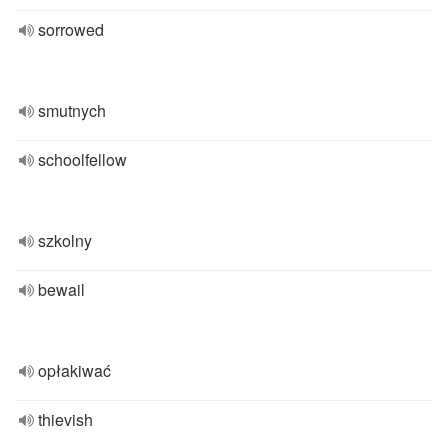
sorrowed
smutnych
schoolfellow
szkolny
bewail
opłakiwać
thievish