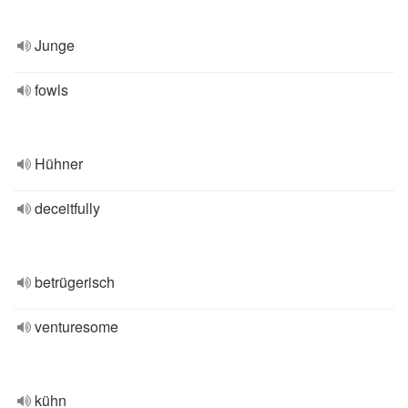
Junge
fowls
Hühner
deceitfully
betrügerisch
venturesome
kühn