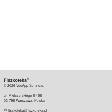
®
Fiszkoteka
© 2026 VocApp Sp. z o.o.
ul. Mielczarskiego 8 / 58
02-798 Warszawa, Polska
fiszkoteka@fiszkoteka.pl