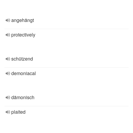
angehängt
protectively
schützend
demoniacal
dämonisch
plaited