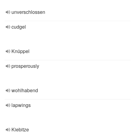
unverschlossen
cudgel
Knüppel
prosperously
wohlhabend
lapwings
Kiebitze