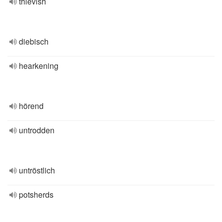
thievish
diebisch
hearkening
hörend
untrodden
untröstlich
potsherds