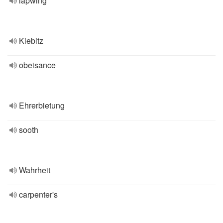
lapwing
Kiebitz
obeisance
Ehrerbietung
sooth
Wahrheit
carpenter's