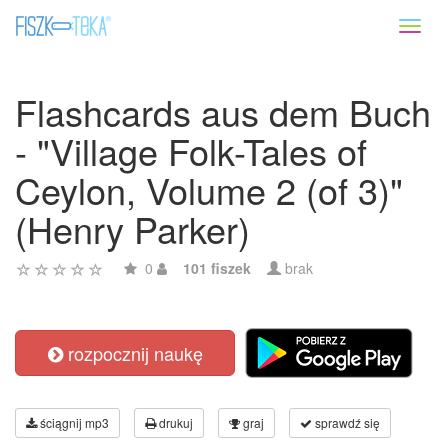
Toggl
naviga
Flashcards aus dem Buch
- "Village Folk-Tales of
Ceylon, Volume 2 (of 3)"
(Henry Parker)
0
101 fiszek
brak
rozpocznij naukę
ściągnij mp3
drukuj
graj
sprawdź się