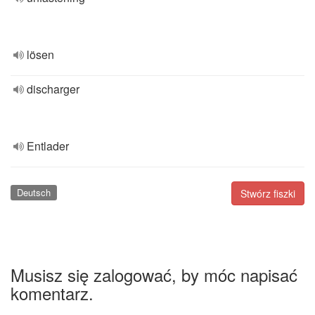
lösen
discharger
Entlader
Deutsch
Stwórz fiszki
Musisz się zalogować, by móc napisać
komentarz.