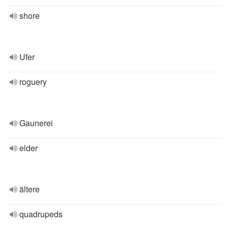
shore
Ufer
roguery
Gaunerei
elder
ältere
quadrupeds