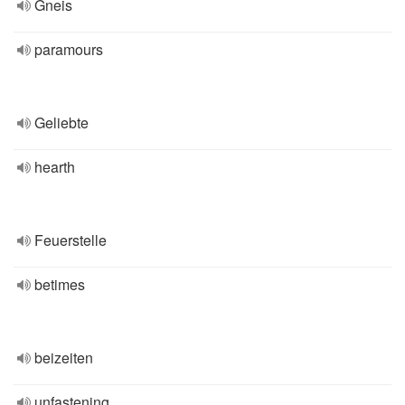
Gneis
paramours
Geliebte
hearth
Feuerstelle
betimes
beizeiten
unfastening