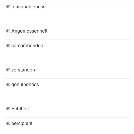
reasonableness
Angemessenheit
comprehended
verstanden
genuineness
Echtheit
percipient