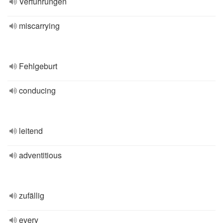
Verführungen
miscarrying
Fehlgeburt
conducing
leitend
adventitious
zufällig
every