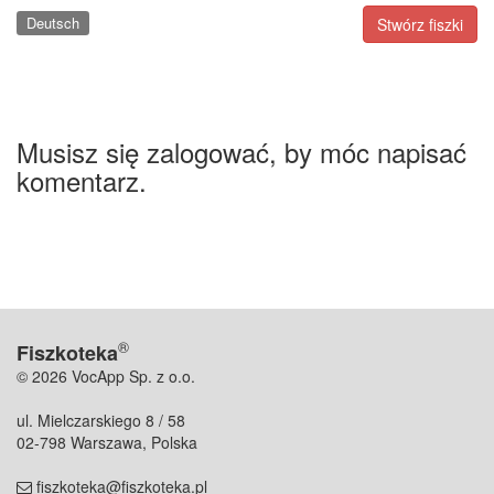
Deutsch
Stwórz fiszki
Musisz się zalogować, by móc napisać
komentarz.
®
Fiszkoteka
© 2026 VocApp Sp. z o.o.
ul. Mielczarskiego 8 / 58
02-798 Warszawa, Polska
fiszkoteka@fiszkoteka.pl