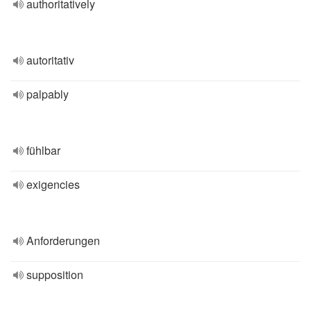
authoritatively
autoritativ
palpably
fühlbar
exigencies
Anforderungen
supposition