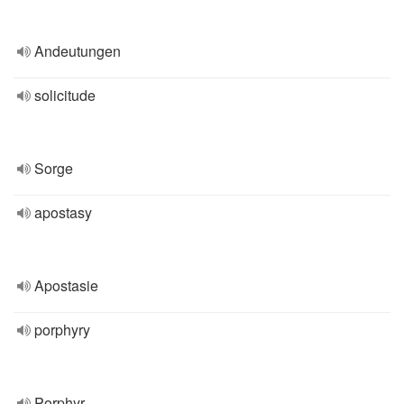
Andeutungen
solicitude
Sorge
apostasy
Apostasie
porphyry
Porphyr