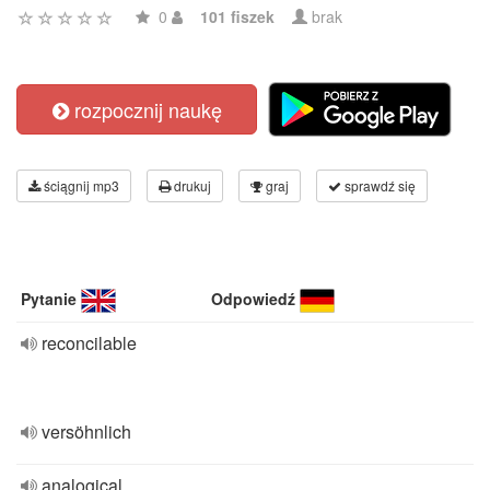
0
101 fiszek
brak
rozpocznij naukę
ściągnij mp3
drukuj
graj
sprawdź się
Pytanie
Odpowiedź
reconcilable
versöhnlich
analogical