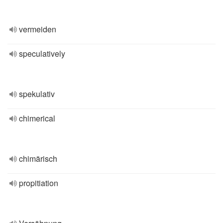
vermeiden
speculatively
spekulativ
chimerical
chimärisch
propitiation