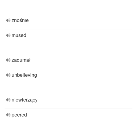
znośnie
mused
zadumał
unbelieving
niewierzący
peered