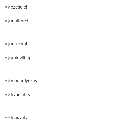
częściej
muttered
mruknął
uninviting
nieapetyczny
hyacinths
hiacynty