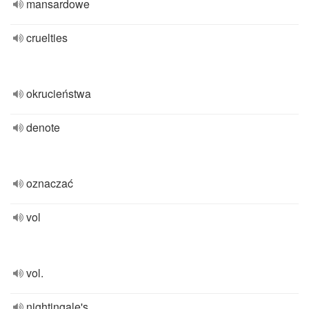
mansardowe
cruelties
okrucieństwa
denote
oznaczać
vol
vol.
nightingale's