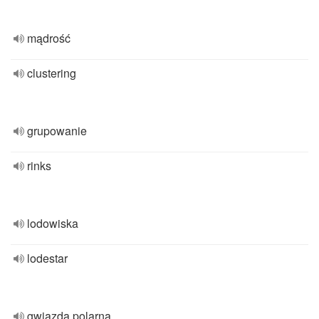
mądrość
clustering
grupowanie
rinks
lodowiska
lodestar
gwiazda polarna