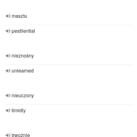
masztu
pestilential
nieznośny
unlearned
nieuczony
timidly
trwożnie