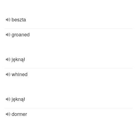
beszta
groaned
jęknął
whined
jęknął
dormer