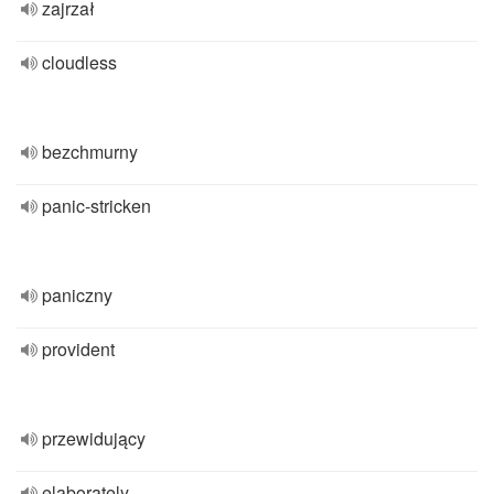
zajrzał
cloudless
bezchmurny
panic-stricken
paniczny
provident
przewidujący
elaborately