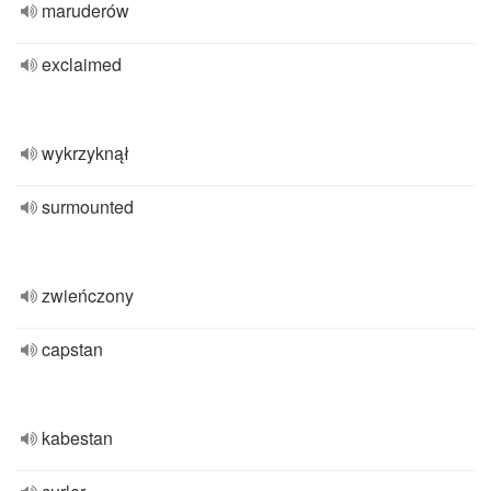
maruderów
exclaimed
wykrzyknął
surmounted
zwieńczony
capstan
kabestan