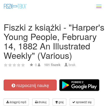
Toggl
naviga
Fiszki z książki - "Harper's
Young People, February
14, 1882 An Illustrated
Weekly" (Various)
0
101 fiszek
brak
rozpocznij naukę
ściągnij mp3
drukuj
graj
sprawdź się