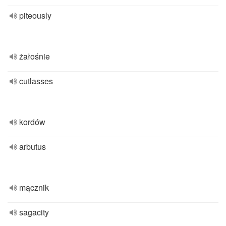
piteously
żałośnie
cutlasses
kordów
arbutus
mącznik
sagacity