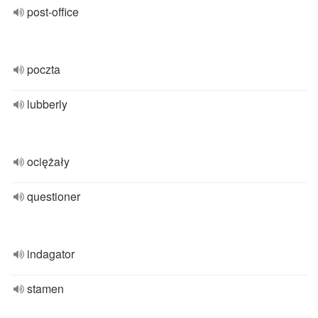
post-office
poczta
lubberly
ociężały
questioner
indagator
stamen