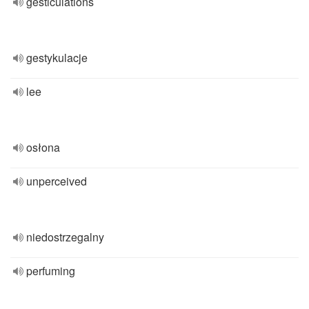
gesticulations
gestykulacje
lee
osłona
unperceived
niedostrzegalny
perfuming