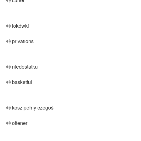
curler
lokówki
privations
niedostatku
basketful
kosz pełny czegoś
oftener