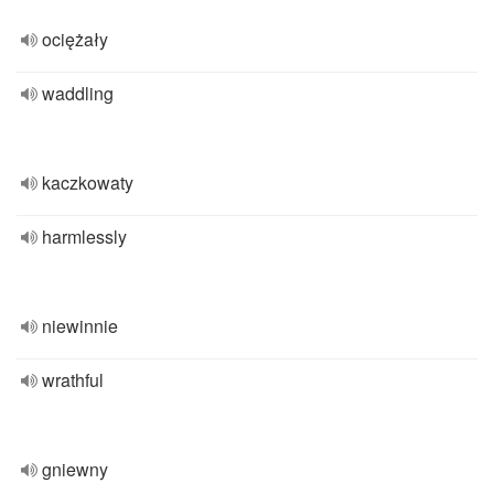
ociężały
waddling
kaczkowaty
harmlessly
niewinnie
wrathful
gniewny