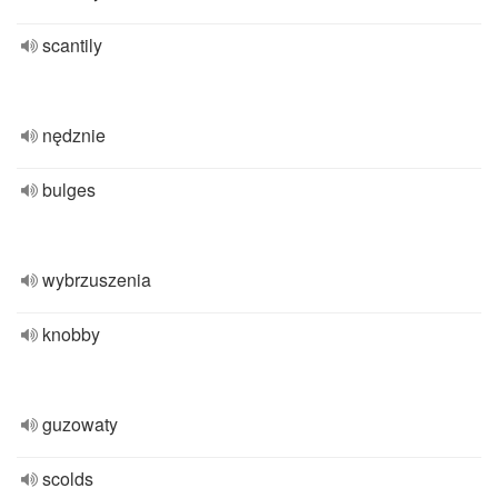
scantily
nędznie
bulges
wybrzuszenia
knobby
guzowaty
scolds