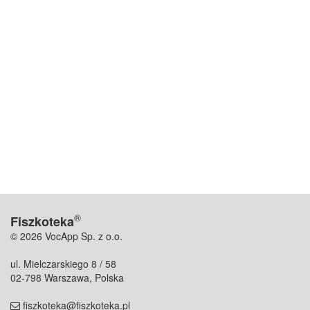
®
Fiszkoteka
© 2026 VocApp Sp. z o.o.
ul. Mielczarskiego 8 / 58
02-798 Warszawa, Polska
fiszkoteka@fiszkoteka.pl