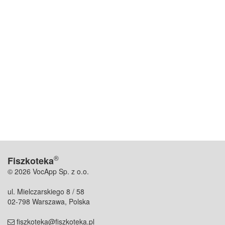
®
Fiszkoteka
© 2026 VocApp Sp. z o.o.
ul. Mielczarskiego 8 / 58
02-798 Warszawa, Polska
fiszkoteka@fiszkoteka.pl