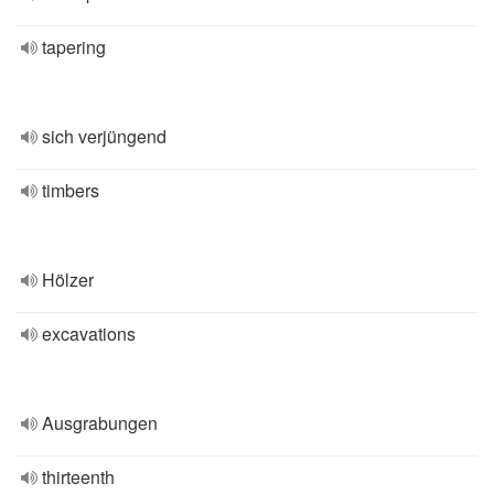
tapering
sich verjüngend
timbers
Hölzer
excavations
Ausgrabungen
thirteenth