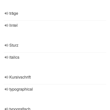
träge
lintel
Sturz
italics
Kursivschrift
typographical
typografisch