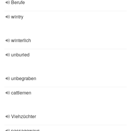
Berufe
wintry
winterlich
unburied
unbegraben
cattlemen
Viehzüchter
passageways