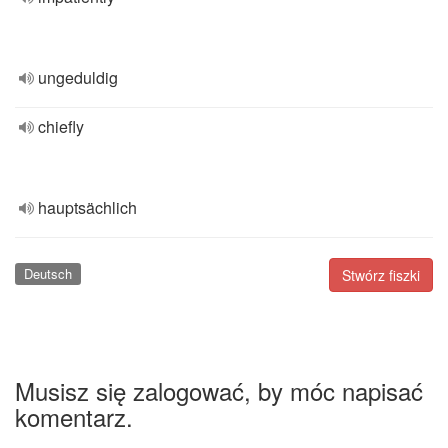
ungeduldig
chiefly
hauptsächlich
Deutsch
Stwórz fiszki
Musisz się zalogować, by móc napisać
komentarz.