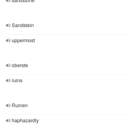
sandstone
Sandstein
uppermost
oberste
ruins
Ruinen
haphazardly