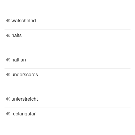
watschelnd
halts
hält an
underscores
unterstreicht
rectangular