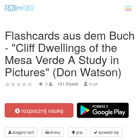
Toggl
naviga
Flashcards aus dem Buch
- "Cliff Dwellings of the
Mesa Verde A Study in
Pictures" (Don Watson)
0
101 fiszek
brak
rozpocznij naukę
ściągnij mp3
drukuj
graj
sprawdź się