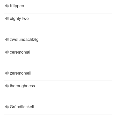
Klippen
eighty-two
zweiundachtzig
ceremonial
zeremoniell
thoroughness
Gründlichkeit