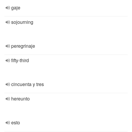
gaje
sojourning
peregrinaje
fifty-third
cincuenta y tres
hereunto
esto