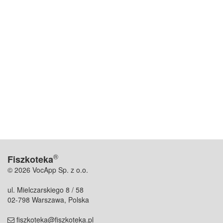
®
Fiszkoteka
© 2026 VocApp Sp. z o.o.
ul. Mielczarskiego 8 / 58
02-798 Warszawa, Polska
fiszkoteka@fiszkoteka.pl