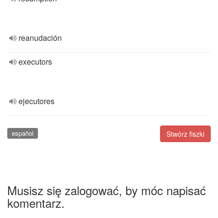
reanudación
executors
ejecutores
español
Stwórz fiszki
Musisz się zalogować, by móc napisać
komentarz.