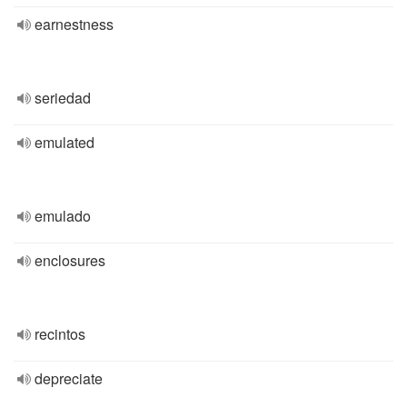
earnestness
seriedad
emulated
emulado
enclosures
recintos
depreciate