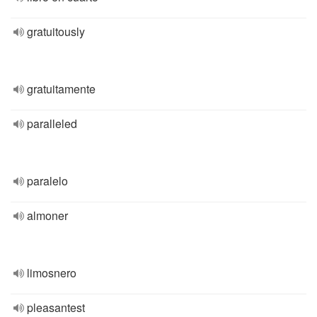
gratuitously
gratuitamente
paralleled
paralelo
almoner
limosnero
pleasantest