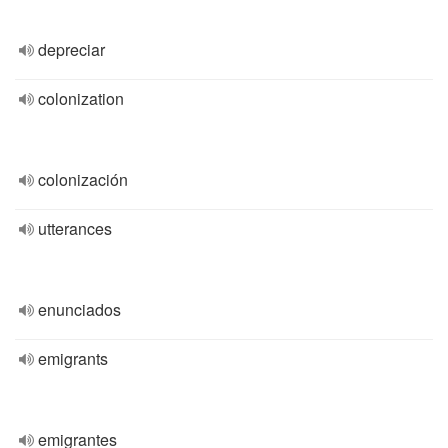
depreciar
colonization
colonización
utterances
enunciados
emigrants
emigrantes