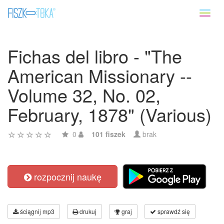
Toggl
naviga
Fichas del libro - "The
American Missionary --
Volume 32, No. 02,
February, 1878" (Various)
0
101 fiszek
brak
rozpocznij naukę
ściągnij mp3
drukuj
graj
sprawdź się