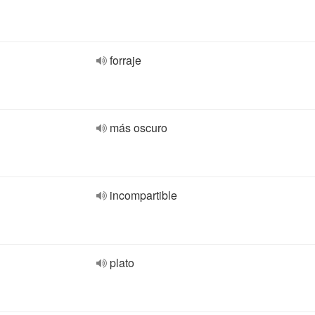
forraje
más oscuro
incompartible
plato