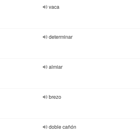
vaca
determinar
almiar
brezo
doble cañón