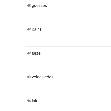
guesses
pains
furze
velocipedes
tale