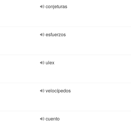
conjeturas
esfuerzos
ulex
velocípedos
cuento