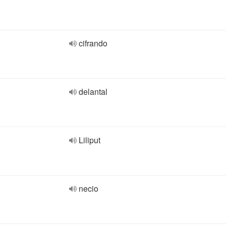
cifrando
delantal
Liliput
necio