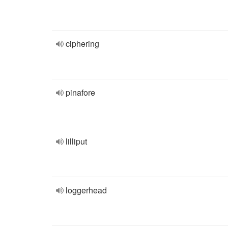
ciphering
pinafore
lilliput
loggerhead