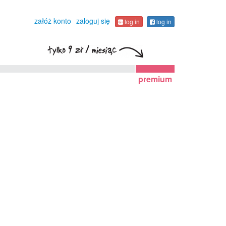
załóż konto
zaloguj się
log in
log in
premium