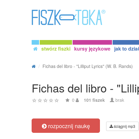
stwórz fiszki
kursy językowe
jak to dzia
Fichas del libro - "Lilliput Lyrics" (W. B. Rands)
Fichas del libro - "Lil
0
101 fiszek
brak
rozpocznij naukę
ściągnij mp3