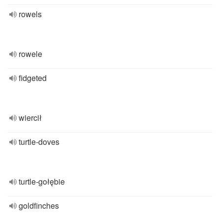
rowels
rowele
fidgeted
wiercił
turtle-doves
turtle-gołębie
goldfinches