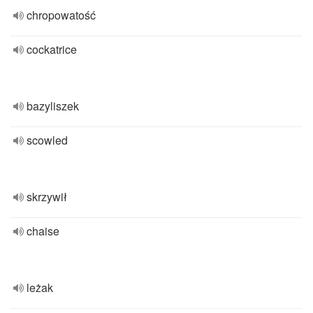
chropowatość
cockatrice
bazyliszek
scowled
skrzywił
chaise
leżak