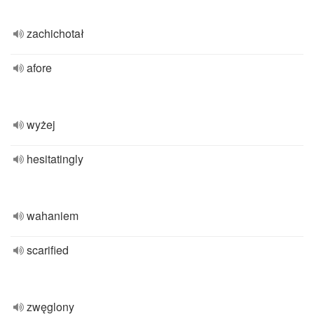
zachichotał
afore
wyżej
hesitatingly
wahaniem
scarified
zwęglony