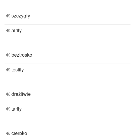
szczygły
airily
beztrosko
testily
drażliwie
tartly
cierpko