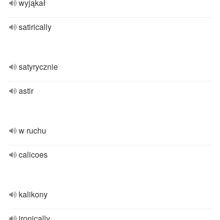
wyjąkał
satirically
satyrycznie
astir
w ruchu
calicoes
kalikony
ironically