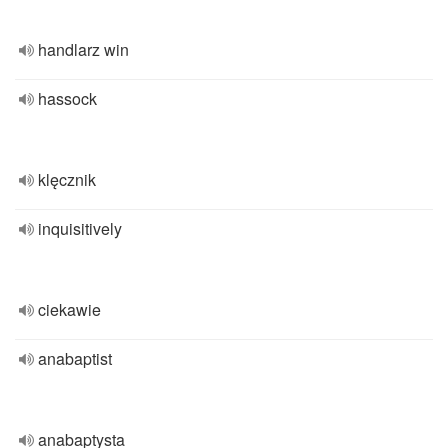
handlarz win
hassock
klęcznik
inquisitively
ciekawie
anabaptist
anabaptysta