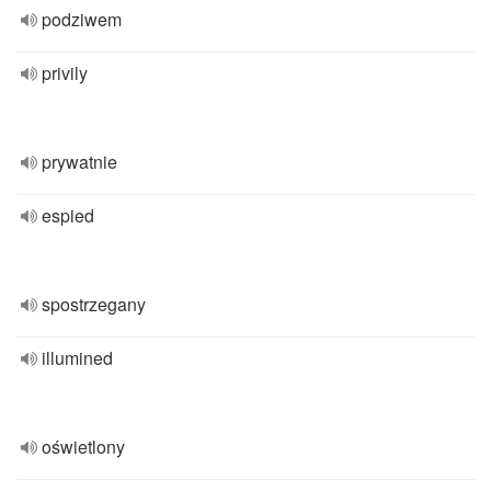
podziwem
privily
prywatnie
espied
spostrzegany
illumined
oświetlony