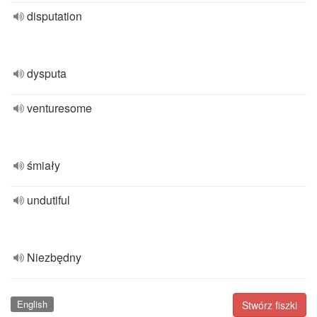
disputation
dysputa
venturesome
śmiały
undutiful
Niezbędny
English
Stwórz fiszki