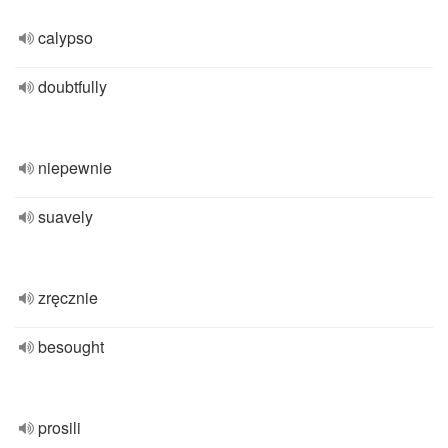
calypso
doubtfully
niepewnie
suavely
zręcznie
besought
prosili