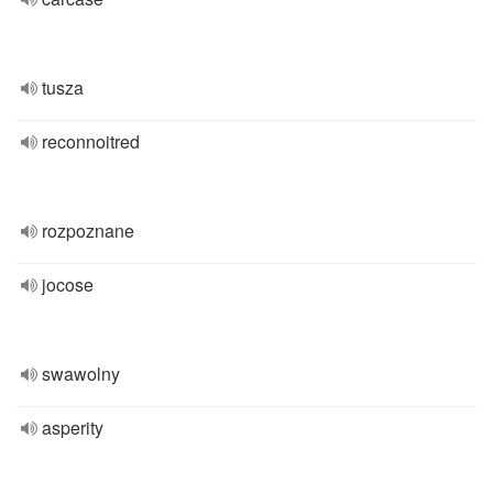
tusza
reconnoitred
rozpoznane
jocose
swawolny
asperity