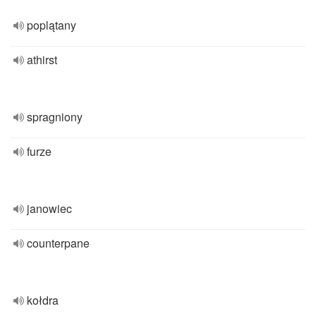
poplątany
athirst
spragniony
furze
janowiec
counterpane
kołdra