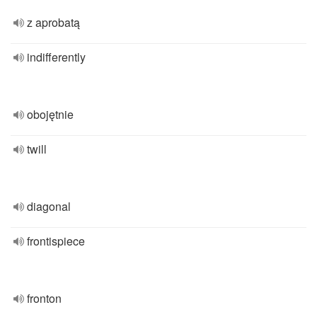
z aprobatą
indifferently
obojętnie
twill
diagonal
frontispiece
fronton