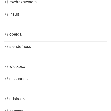
rozdrażnieniem
insult
obelga
slenderness
wiotkość
dissuades
odstrasza
carcase