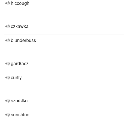
hiccough
czkawka
blunderbuss
gardłacz
curtly
szorstko
sunshine