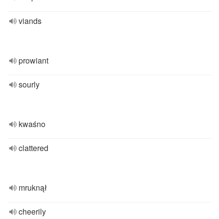
viands
prowiant
sourly
kwaśno
clattered
mruknął
cheerily