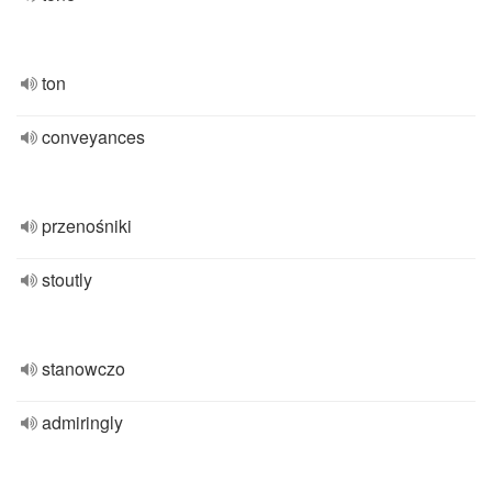
ton
conveyances
przenośniki
stoutly
stanowczo
admiringly