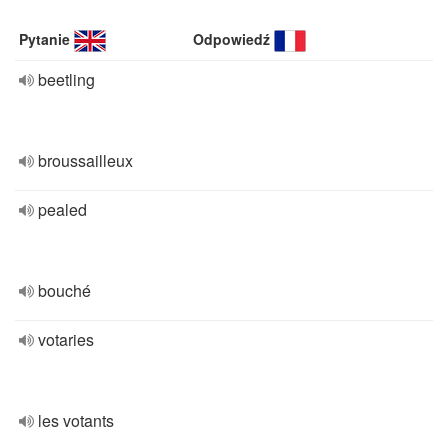
Pytanie
Odpowiedź
beetling
broussailleux
pealed
bouché
votaries
les votants