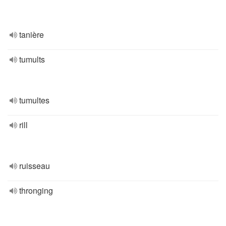
tanière
tumults
tumultes
rill
ruisseau
thronging