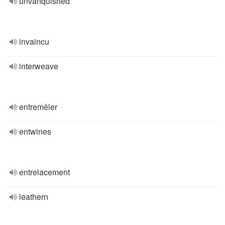
unvanquished
invaincu
interweave
entremêler
entwines
entrelacement
leathern