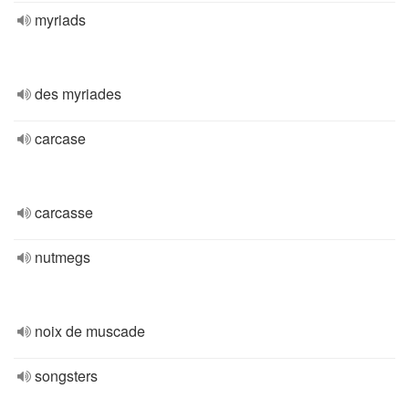
myriads
des myriades
carcase
carcasse
nutmegs
noix de muscade
songsters