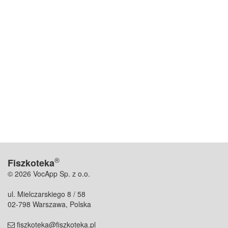
®
Fiszkoteka
© 2026 VocApp Sp. z o.o.
ul. Mielczarskiego 8 / 58
02-798 Warszawa, Polska
fiszkoteka@fiszkoteka.pl