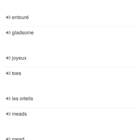
entouré
gladsome
joyeux
toes
les orteils
meads
mead