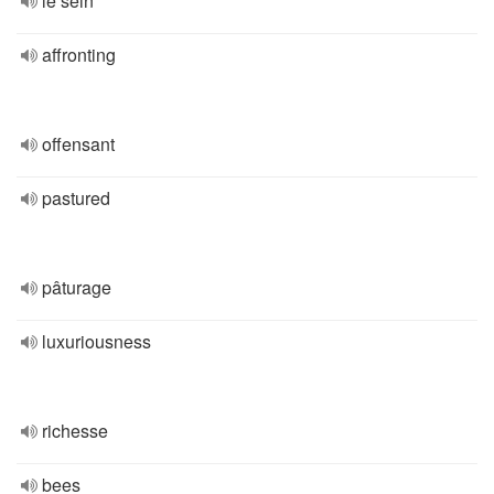
le sein
affronting
offensant
pastured
pâturage
luxuriousness
richesse
bees