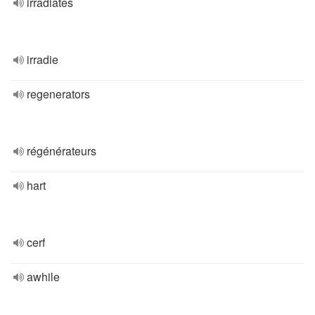
irradiates
irradie
regenerators
régénérateurs
hart
cerf
awhile