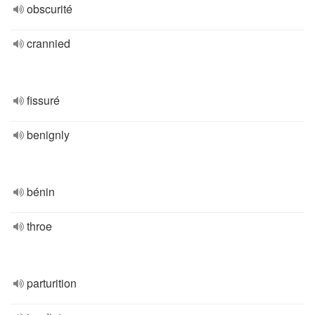
obscurité
crannied
fissuré
benignly
bénin
throe
parturition