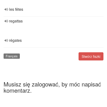
les fêtes
regattas
régates
Français
Stwórz fiszki
Musisz się zalogować, by móc napisać
komentarz.