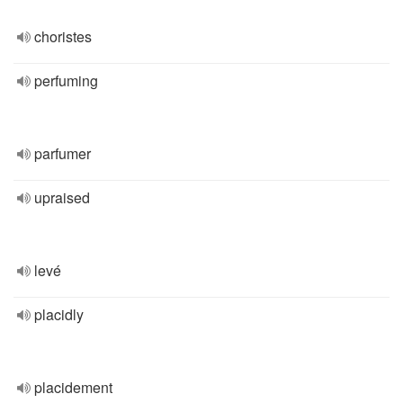
choristes
perfuming
parfumer
upraised
levé
placidly
placidement