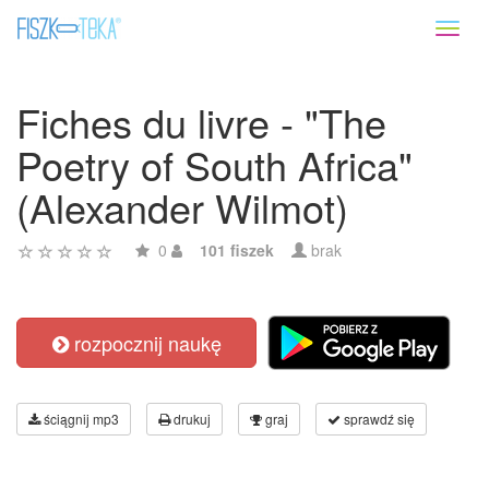
Toggl
naviga
Fiches du livre - "The
Poetry of South Africa"
(Alexander Wilmot)
0
101 fiszek
brak
rozpocznij naukę
ściągnij mp3
drukuj
graj
sprawdź się