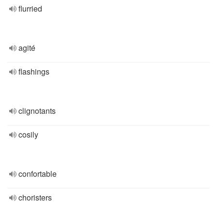
flurried
agité
flashings
clignotants
cosily
confortable
choristers