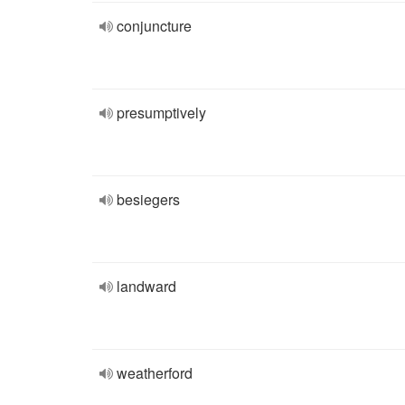
conjuncture
presumptively
besiegers
landward
weatherford