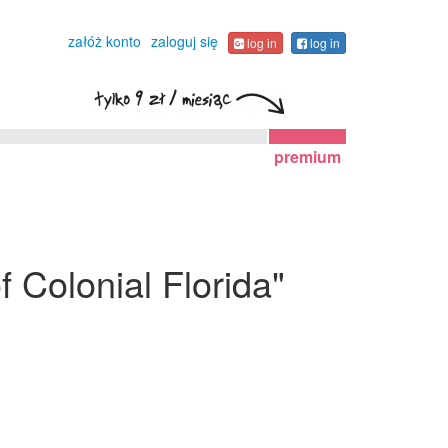
załóż konto
zaloguj się
log in
log in
premium
 Colonial Florida"