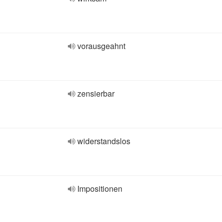
vorausgeahnt
zensierbar
widerstandslos
Impositionen