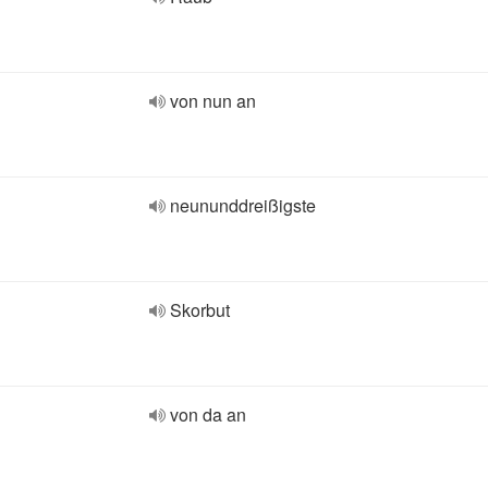
von nun an
neununddreißigste
Skorbut
von da an