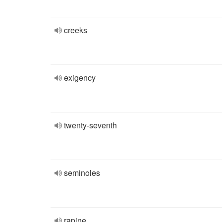
creeks
exigency
twenty-seventh
seminoles
rapine