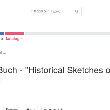
ła
katalog
 ...
ch - "Historical Sketches of
)
drukuj
graj
sprawdź się