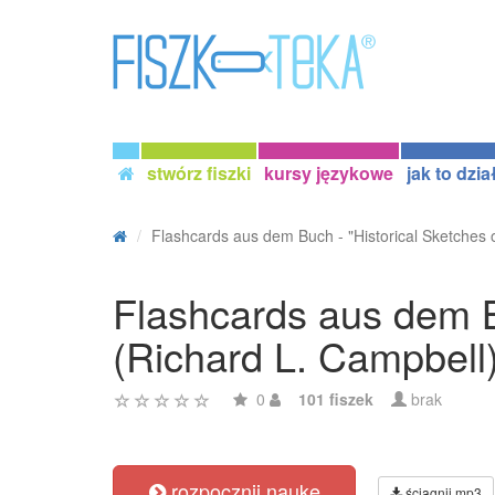
stwórz fiszki
kursy językowe
jak to dzia
Flashcards aus dem Buch - "Historical Sketches of
Flashcards aus dem Bu
(Richard L. Campbell
0
101 fiszek
brak
rozpocznij naukę
ściągnij mp3