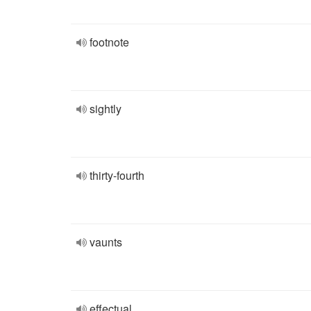
footnote
sightly
thirty-fourth
vaunts
effectual