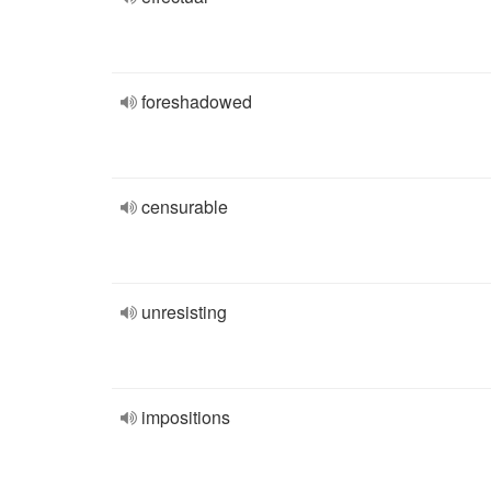
foreshadowed
censurable
unresisting
impositions